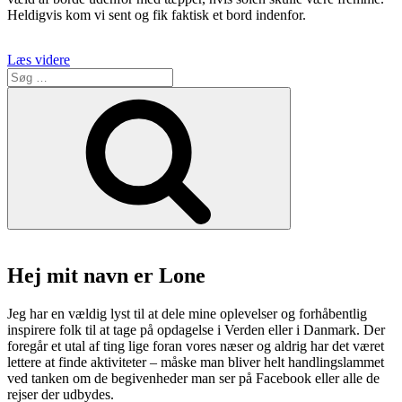
Heldigvis kom vi sent og fik faktisk et bord indenfor.
“Wulf
Læs videre
Søg
og
efter:
Konstali
Søg
byder
på
instagrammable
brunch
i
farver”
Hej mit navn er Lone
Jeg har en vældig lyst til at dele mine oplevelser og forhåbentlig
inspirere folk til at tage på opdagelse i Verden eller i Danmark. Der
foregår et utal af ting lige foran vores næser og aldrig har det været
lettere at finde aktiviteter – måske man bliver helt handlingslammet
ved tanken om de begivenheder man ser på Facebook eller alle de
rejser der udbydes.