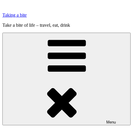
Videre
til
Taking a bite
indhold
Take a bite of life – travel, eat, drink
Menu