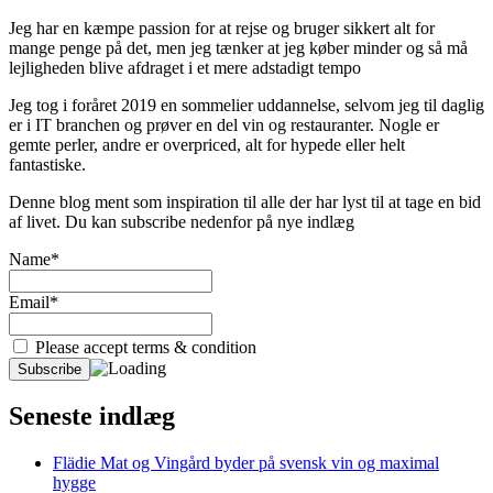
Jeg har en kæmpe passion for at rejse og bruger sikkert alt for
mange penge på det, men jeg tænker at jeg køber minder og så må
lejligheden blive afdraget i et mere adstadigt tempo
Jeg tog i foråret 2019 en sommelier uddannelse, selvom jeg til daglig
er i IT branchen og prøver en del vin og restauranter. Nogle er
gemte perler, andre er overpriced, alt for hypede eller helt
fantastiske.
Denne blog ment som inspiration til alle der har lyst til at tage en bid
af livet. Du kan subscribe nedenfor på nye indlæg
Name*
Email*
Please accept terms & condition
Seneste indlæg
Flädie Mat og Vingård byder på svensk vin og maximal
hygge