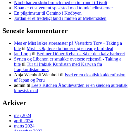
Nimb har en skøn brunch med en tur rundt i Tivoli
Koan er et suverænt spisested med to michelinstjerner
En pilgrimstur til Camino i Kødbyen
Jordan er et fredeligt land i midten af Mellemøsten
Seneste kommentarer
Mes er Mist lækre storesøster på Vesterbro Torv - Taking a
bite
til
Mist – Ok, hvis du finder dig en early bird deal
jan Loop
til
Berliner Döner Kebab – Så er den kalv barberet
Syrien og Libanon er smukke oversete rejsemål - Taking a
bite
til
Tur til Irakisk Kurdistan med Karwan fra
Iraqikurdistantours
Anja Wienholt Wienholt
til
Issei er en eksotisk køkkenfusion
af Japan og Peru
admin
til
Lee’s Kitchen Åboulevarden er en sjælden autentisk
kinesisk mad
Arkiver
maj 2024
april 2024
marts 2024