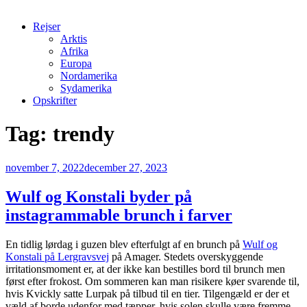
Rejser
Arktis
Afrika
Europa
Nordamerika
Sydamerika
Opskrifter
Tag:
trendy
Udgivet
november 7, 2022
december 27, 2023
den
Wulf og Konstali byder på
instagrammable brunch i farver
En tidlig lørdag i guzen blev efterfulgt af en brunch på
Wulf og
Konstali på Lergravsvej
på Amager. Stedets overskyggende
irritationsmoment er, at der ikke kan bestilles bord til brunch men
først efter frokost. Om sommeren kan man risikere køer svarende til,
hvis Kvickly satte Lurpak på tilbud til en tier. Tilgengæld er der et
væld af borde udenfor med tæpper, hvis solen skulle være fremme.