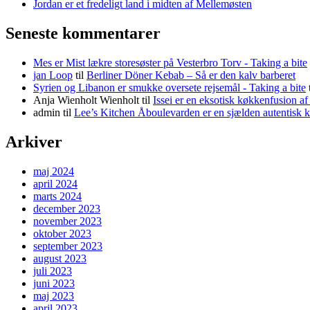
Jordan er et fredeligt land i midten af Mellemøsten
Seneste kommentarer
Mes er Mist lækre storesøster på Vesterbro Torv - Taking a bite
jan Loop
til
Berliner Döner Kebab – Så er den kalv barberet
Syrien og Libanon er smukke oversete rejsemål - Taking a bite
Anja Wienholt Wienholt
til
Issei er en eksotisk køkkenfusion a
admin
til
Lee’s Kitchen Åboulevarden er en sjælden autentisk 
Arkiver
maj 2024
april 2024
marts 2024
december 2023
november 2023
oktober 2023
september 2023
august 2023
juli 2023
juni 2023
maj 2023
april 2023