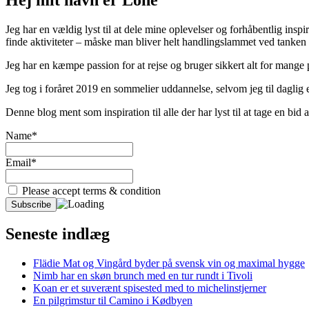
Jeg har en vældig lyst til at dele mine oplevelser og forhåbentlig inspir
finde aktiviteter – måske man bliver helt handlingslammet ved tanken
Jeg har en kæmpe passion for at rejse og bruger sikkert alt for mange
Jeg tog i foråret 2019 en sommelier uddannelse, selvom jeg til daglig er
Denne blog ment som inspiration til alle der har lyst til at tage en bi
Name*
Email*
Please accept terms & condition
Seneste indlæg
Flädie Mat og Vingård byder på svensk vin og maximal hygge
Nimb har en skøn brunch med en tur rundt i Tivoli
Koan er et suverænt spisested med to michelinstjerner
En pilgrimstur til Camino i Kødbyen