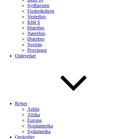
Sydhavnen
Frederiksberg
Vesterbro
Kbh S
Østerbro
Nørrebro
Østerbro
Sverige
Provinsen
Oplevelser
Rejser
Arktis
Afrika
Europa
Nordamerika
Sydamerika
Opskrifter