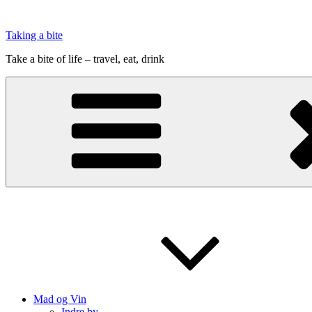
Videre
til
Taking a bite
indhold
Take a bite of life – travel, eat, drink
Mad og Vin
Indre by