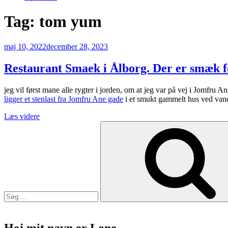
Tag:
tom yum
Udgivet
maj 10, 2022
december 28, 2023
den
Restaurant Smaek i Ålborg. Der er smæk fo
jeg vil først mane alle rygter i jorden, om at jeg var på vej i Jomfru A
ligger et stenlast fra Jomfru Ane gade
i et smukt gammelt hus ved vand
“Restaurant
Læs videre
Søg
Smaek
efter:
i
Ålborg.
Der
er
smæk
for
skillingen”
Hej mit navn er Lone