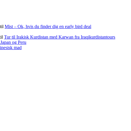
til
Mist – Ok, hvis du finder dig en early bird deal
til
Tur til Irakisk Kurdistan med Karwan fra Iraqikurdistantours
f Japan og Peru
kinesisk mad