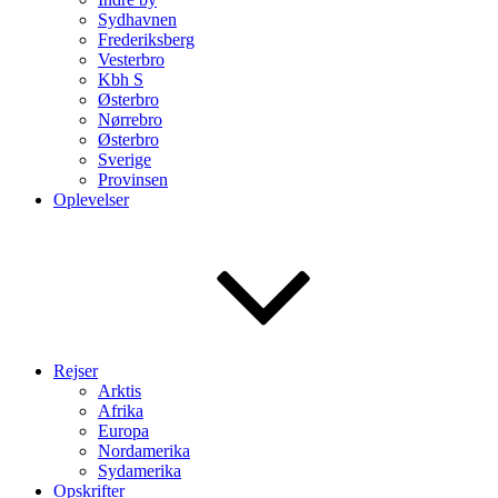
Sydhavnen
Frederiksberg
Vesterbro
Kbh S
Østerbro
Nørrebro
Østerbro
Sverige
Provinsen
Oplevelser
Rejser
Arktis
Afrika
Europa
Nordamerika
Sydamerika
Opskrifter