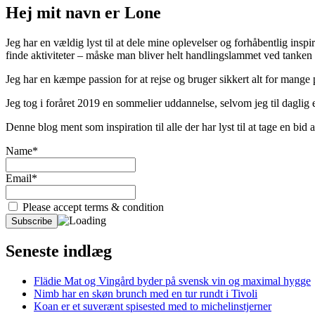
Hej mit navn er Lone
Jeg har en vældig lyst til at dele mine oplevelser og forhåbentlig inspir
finde aktiviteter – måske man bliver helt handlingslammet ved tanken
Jeg har en kæmpe passion for at rejse og bruger sikkert alt for mange
Jeg tog i foråret 2019 en sommelier uddannelse, selvom jeg til daglig er
Denne blog ment som inspiration til alle der har lyst til at tage en bi
Name*
Email*
Please accept terms & condition
Seneste indlæg
Flädie Mat og Vingård byder på svensk vin og maximal hygge
Nimb har en skøn brunch med en tur rundt i Tivoli
Koan er et suverænt spisested med to michelinstjerner