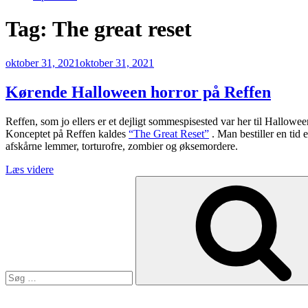
Tag:
The great reset
Udgivet
oktober 31, 2021
oktober 31, 2021
den
Kørende Halloween horror på Reffen
Reffen, som jo ellers er et dejligt sommespisested var her til Halloween
Konceptet på Reffen kaldes
“The Great Reset”
. Man bestiller en tid
afskårne lemmer, torturofre, zombier og øksemordere.
“Kørende
Læs videre
Søg
Halloween
efter:
horror
på
Reffen”