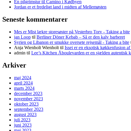
En pilgrimstur til Camino i Kødbyen
Jordan er et fredeligt land i midten af Mellemøsten
Seneste kommentarer
Mes er Mist lækre storesøster på Vesterbro Torv - Taking a bite
jan Loop
til
Berliner Döner Kebab – Så er den kalv barberet
Syrien og Libanon er smukke oversete rejsemål - Taking a bite
Anja Wienholt Wienholt
til
Issei er en eksotisk køkkenfusion a
admin
til
Lee’s Kitchen Åboulevarden er en sjælden autentisk 
Arkiver
maj 2024
april 2024
marts 2024
december 2023
november 2023
oktober 2023
september 2023
august 2023
juli 2023
juni 2023
maj 2023