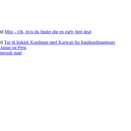
til
Mist – Ok, hvis du finder dig en early bird deal
til
Tur til Irakisk Kurdistan med Karwan fra Iraqikurdistantours
f Japan og Peru
kinesisk mad