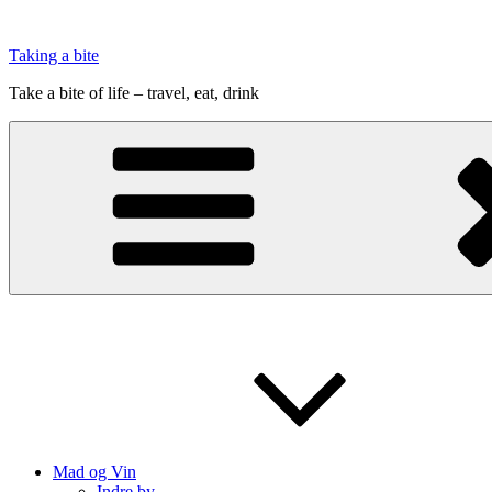
Videre
til
Taking a bite
indhold
Take a bite of life – travel, eat, drink
Mad og Vin
Indre by