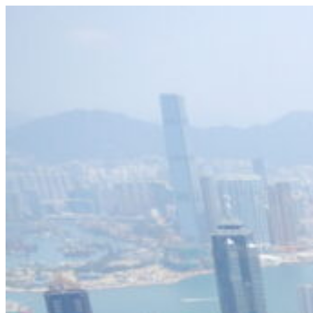
Videre
til
indhold