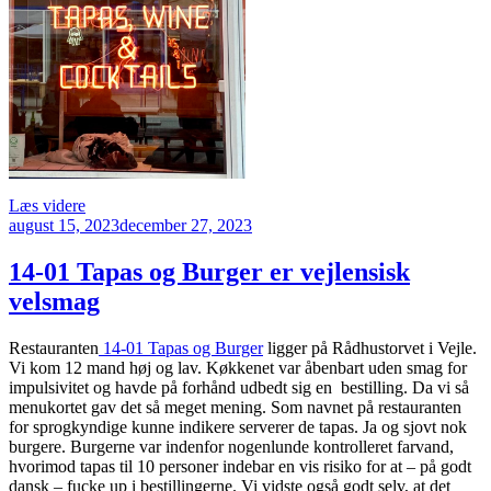
“En
Læs videre
Udgivet
pilgrimstur
august 15, 2023
december 27, 2023
den
til
Camino
14-01 Tapas og Burger er vejlensisk
i
velsmag
Kødbyen”
Restauranten
14-01 Tapas og Burger
ligger på Rådhustorvet i Vejle.
Vi kom 12 mand høj og lav. Køkkenet var åbenbart uden smag for
impulsivitet og havde på forhånd udbedt sig en bestilling. Da vi så
menukortet gav det så meget mening. Som navnet på restauranten
for sprogkyndige kunne indikere serverer de tapas. Ja og sjovt nok
burgere. Burgerne var indenfor nogenlunde kontrolleret farvand,
hvorimod tapas til 10 personer indebar en vis risiko for at – på godt
dansk – fucke up i bestillingerne. Vi vidste også godt selv, at det