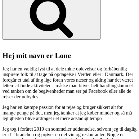
på
gaflen
og
sublime
skaldyr”
Hej mit navn er Lone
Jeg har en vældig lyst til at dele mine oplevelser og forhåbentlig
inspirere folk til at tage på opdagelse i Verden eller i Danmark. Der
foregår et utal af ting lige foran vores næser og aldrig har det været
lettere at finde aktiviteter – måske man bliver helt handlingslammet
ved tanken om de begivenheder man ser på Facebook eller alle de
rejser der udbydes.
Jeg har en kæmpe passion for at rejse og bruger sikkert alt for
mange penge på det, men jeg tænker at jeg køber minder og så må
lejligheden blive afdraget i et mere adstadigt tempo
Jeg tog i foråret 2019 en sommelier uddannelse, selvom jeg til daglig
er i IT branchen og prøver en del vin og restauranter. Nogle er