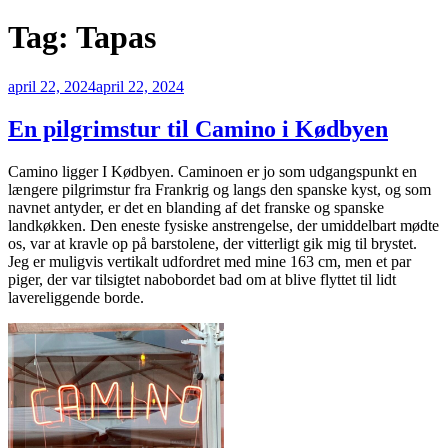
Tag:
Tapas
Udgivet
april 22, 2024
april 22, 2024
den
En pilgrimstur til Camino i Kødbyen
Camino ligger I Kødbyen. Caminoen er jo som udgangspunkt en
længere pilgrimstur fra Frankrig og langs den spanske kyst, og som
navnet antyder, er det en blanding af det franske og spanske
landkøkken. Den eneste fysiske anstrengelse, der umiddelbart mødte
os, var at kravle op på barstolene, der vitterligt gik mig til brystet.
Jeg er muligvis vertikalt udfordret med mine 163 cm, men et par
piger, der var tilsigtet nabobordet bad om at blive flyttet til lidt
lavereliggende borde.