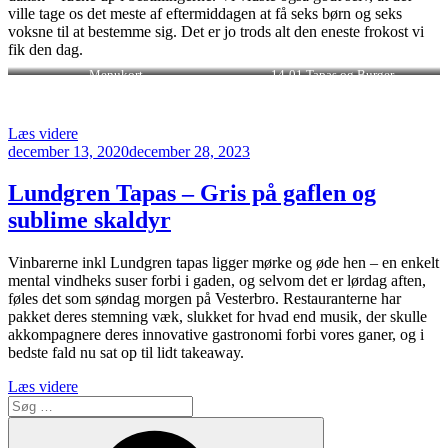
ville tage os det meste af eftermiddagen at få seks børn og seks
voksne til at bestemme sig. Det er jo trods alt den eneste frokost vi
fik den dag.
Menukort
14-01 Tapas og Burger
“14-
Læs videre
Udgivet
01
december 13, 2020
december 28, 2023
den
Tapas
og
Lundgren Tapas – Gris på gaflen og
Burger
sublime skaldyr
er
vejlensisk
velsmag”
Vinbarerne inkl Lundgren tapas ligger mørke og øde hen – en enkelt
mental vindheks suser forbi i gaden, og selvom det er lørdag aften,
føles det som søndag morgen på Vesterbro. Restauranterne har
pakket deres stemning væk, slukket for hvad end musik, der skulle
akkompagnere deres innovative gastronomi forbi vores ganer, og i
bedste fald nu sat op til lidt takeaway.
“Lundgren
Læs videre
Søg
Tapas
efter:
–
Søg
Gris