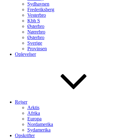
Sydhavnen
Frederiksberg
Vesterbro
Kbh S
Østerbro
Nørrebro
Østerbro
Sverige
Provinsen
Oplevelser
Rejser
Arktis
Afrika
Europa
Nordamerika
Sydamerika
Opskrifter