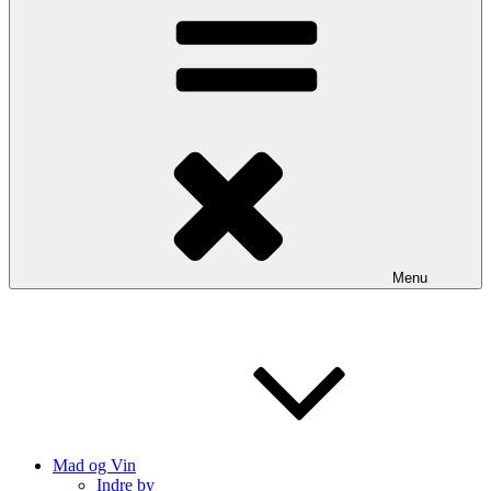
Menu
Mad og Vin
Indre by