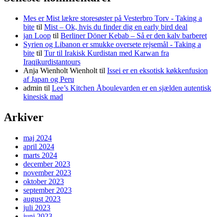
Mes er Mist lækre storesøster på Vesterbro Torv - Taking a
bite
til
Mist – Ok, hvis du finder dig en early bird deal
jan Loop
til
Berliner Döner Kebab – Så er den kalv barberet
Syrien og Libanon er smukke oversete rejsemål - Taking a
bite
til
Tur til Irakisk Kurdistan med Karwan fra
Iraqikurdistantours
Anja Wienholt Wienholt
til
Issei er en eksotisk køkkenfusion
af Japan og Peru
admin
til
Lee’s Kitchen Åboulevarden er en sjælden autentisk
kinesisk mad
Arkiver
maj 2024
april 2024
marts 2024
december 2023
november 2023
oktober 2023
september 2023
august 2023
juli 2023
juni 2023