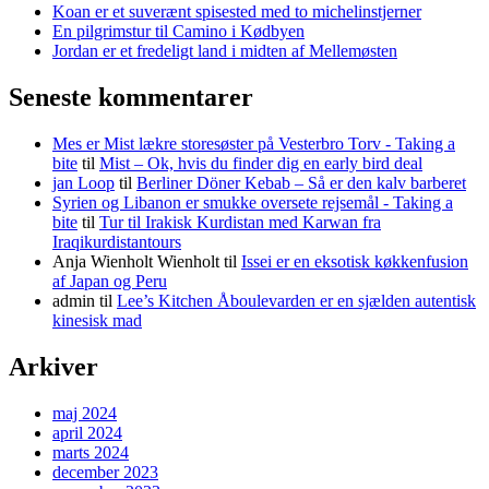
Koan er et suverænt spisested med to michelinstjerner
En pilgrimstur til Camino i Kødbyen
Jordan er et fredeligt land i midten af Mellemøsten
Seneste kommentarer
Mes er Mist lækre storesøster på Vesterbro Torv - Taking a
bite
til
Mist – Ok, hvis du finder dig en early bird deal
jan Loop
til
Berliner Döner Kebab – Så er den kalv barberet
Syrien og Libanon er smukke oversete rejsemål - Taking a
bite
til
Tur til Irakisk Kurdistan med Karwan fra
Iraqikurdistantours
Anja Wienholt Wienholt
til
Issei er en eksotisk køkkenfusion
af Japan og Peru
admin
til
Lee’s Kitchen Åboulevarden er en sjælden autentisk
kinesisk mad
Arkiver
maj 2024
april 2024
marts 2024
december 2023