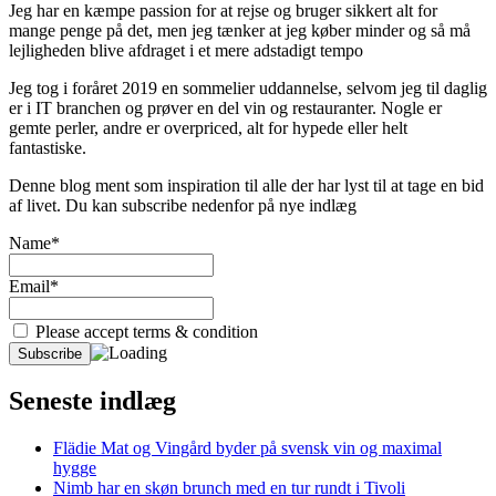
Jeg har en kæmpe passion for at rejse og bruger sikkert alt for
mange penge på det, men jeg tænker at jeg køber minder og så må
lejligheden blive afdraget i et mere adstadigt tempo
Jeg tog i foråret 2019 en sommelier uddannelse, selvom jeg til daglig
er i IT branchen og prøver en del vin og restauranter. Nogle er
gemte perler, andre er overpriced, alt for hypede eller helt
fantastiske.
Denne blog ment som inspiration til alle der har lyst til at tage en bid
af livet. Du kan subscribe nedenfor på nye indlæg
Name*
Email*
Please accept terms & condition
Seneste indlæg
Flädie Mat og Vingård byder på svensk vin og maximal
hygge
Nimb har en skøn brunch med en tur rundt i Tivoli