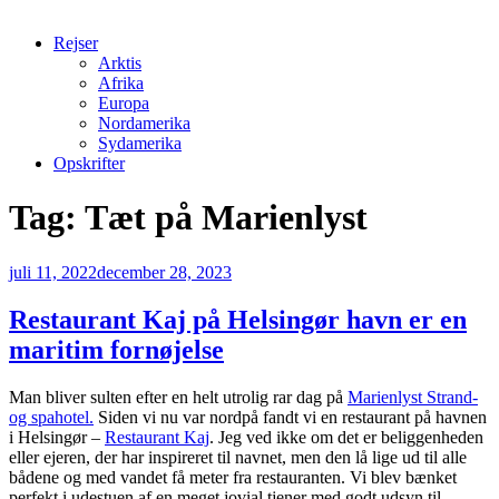
Rejser
Arktis
Afrika
Europa
Nordamerika
Sydamerika
Opskrifter
Tag:
Tæt på Marienlyst
Udgivet
juli 11, 2022
december 28, 2023
den
Restaurant Kaj på Helsingør havn er en
maritim fornøjelse
Man bliver sulten efter en helt utrolig rar dag på
Marienlyst Strand-
og spahotel.
Siden vi nu var nordpå fandt vi en restaurant på havnen
i Helsingør –
Restaurant Kaj
. Jeg ved ikke om det er beliggenheden
eller ejeren, der har inspireret til navnet, men den lå lige ud til alle
bådene og med vandet få meter fra restauranten. Vi blev bænket
perfekt i udestuen af en meget jovial tjener med godt udsyn til