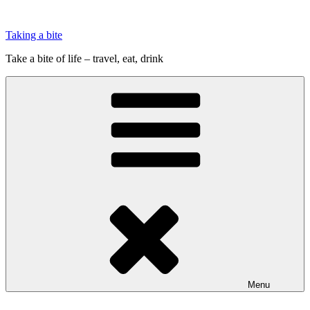
Videre
til
Taking a bite
indhold
Take a bite of life – travel, eat, drink
Menu