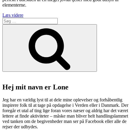
elementerne.
“Restaurant
Læs videre
Søg
Kaj
efter:
på
Søg
Helsingør
havn
er
en
maritim
fornøjelse”
Hej mit navn er Lone
Jeg har en vældig lyst til at dele mine oplevelser og forhåbentlig
inspirere folk til at tage på opdagelse i Verden eller i Danmark. Der
foregår et utal af ting lige foran vores næser og aldrig har det været
lettere at finde aktiviteter – måske man bliver helt handlingslammet
ved tanken om de begivenheder man ser på Facebook eller alle de
rejser der udbydes.