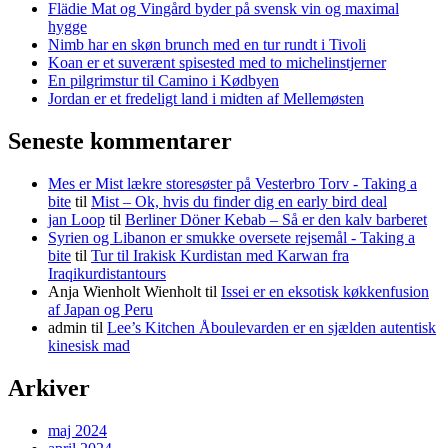
Flädie Mat og Vingård byder på svensk vin og maximal
hygge
Nimb har en skøn brunch med en tur rundt i Tivoli
Koan er et suverænt spisested med to michelinstjerner
En pilgrimstur til Camino i Kødbyen
Jordan er et fredeligt land i midten af Mellemøsten
Seneste kommentarer
Mes er Mist lækre storesøster på Vesterbro Torv - Taking a
bite
til
Mist – Ok, hvis du finder dig en early bird deal
jan Loop
til
Berliner Döner Kebab – Så er den kalv barberet
Syrien og Libanon er smukke oversete rejsemål - Taking a
bite
til
Tur til Irakisk Kurdistan med Karwan fra
Iraqikurdistantours
Anja Wienholt Wienholt
til
Issei er en eksotisk køkkenfusion
af Japan og Peru
admin
til
Lee’s Kitchen Åboulevarden er en sjælden autentisk
kinesisk mad
Arkiver
maj 2024