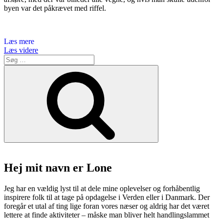
byen var det påkrævet med riffel.
Læs mere
“Svalbard
Læs videre
Søg
–
efter:
et
Søg
magisk
vinteroplevelse
tæt
på
Nordpolen”
Hej mit navn er Lone
Jeg har en vældig lyst til at dele mine oplevelser og forhåbentlig
inspirere folk til at tage på opdagelse i Verden eller i Danmark. Der
foregår et utal af ting lige foran vores næser og aldrig har det været
lettere at finde aktiviteter – måske man bliver helt handlingslammet