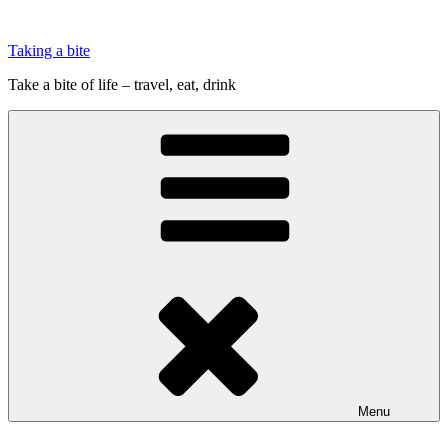
Videre
til
Taking a bite
indhold
Take a bite of life – travel, eat, drink
Menu