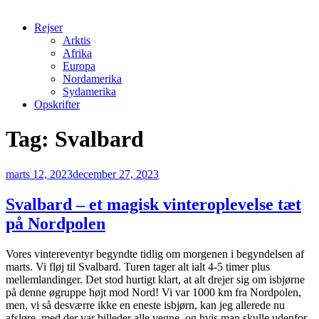
Rejser
Arktis
Afrika
Europa
Nordamerika
Sydamerika
Opskrifter
Tag:
Svalbard
Udgivet
marts 12, 2023
december 27, 2023
den
Svalbard – et magisk vinteroplevelse tæt
på Nordpolen
Vores vintereventyr begyndte tidlig om morgenen i begyndelsen af
marts. Vi fløj til Svalbard. Turen tager alt ialt 4-5 timer plus
mellemlandinger. Det stod hurtigt klart, at alt drejer sig om isbjørne
på denne øgruppe højt mod Nord! Vi var 1000 km fra Nordpolen,
men, vi så desværre ikke en eneste isbjørn, kan jeg allerede nu
afsløre, med der var billeder alle vegne, og hvis man skulle udenfor