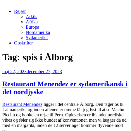
Rejser
Arktis
Afrika
Europa
Nordamerika
Sydamerika
Opskrifter
Tag:
spis i Ålborg
Udgivet
maj 22, 2023
december 27, 2023
den
Restaurant Menendez er sydamerikansk i
det nordjyske
Restaurant Menendez
ligger i det centrale Ålborg. Den tager os til
Latinamerika og inden aftenen er omme får jeg lyst til at se Machu
Picchu og booke en rejse til Peru. Oplevelsen er iblandet nordiske
vibes og føler sig ikke bundet af konventioner, men vi lægger da ud
med en margarita, inden de 12 serveringer kommer flyvende mod
os.