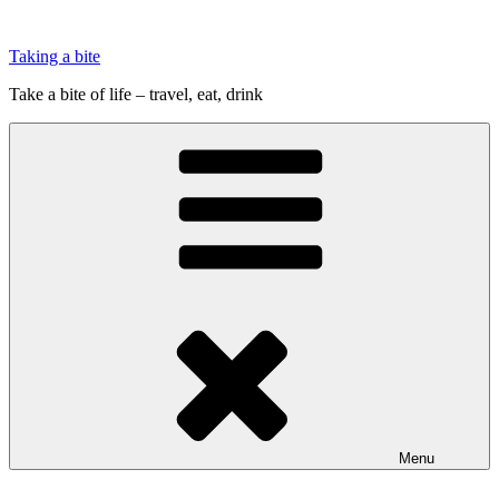
Videre
til
Taking a bite
indhold
Take a bite of life – travel, eat, drink
Menu