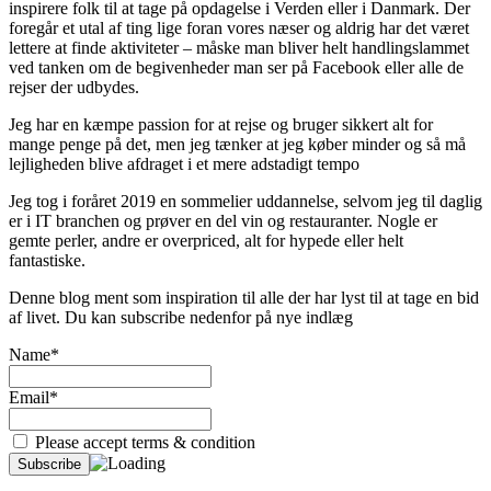
inspirere folk til at tage på opdagelse i Verden eller i Danmark. Der
foregår et utal af ting lige foran vores næser og aldrig har det været
lettere at finde aktiviteter – måske man bliver helt handlingslammet
ved tanken om de begivenheder man ser på Facebook eller alle de
rejser der udbydes.
Jeg har en kæmpe passion for at rejse og bruger sikkert alt for
mange penge på det, men jeg tænker at jeg køber minder og så må
lejligheden blive afdraget i et mere adstadigt tempo
Jeg tog i foråret 2019 en sommelier uddannelse, selvom jeg til daglig
er i IT branchen og prøver en del vin og restauranter. Nogle er
gemte perler, andre er overpriced, alt for hypede eller helt
fantastiske.
Denne blog ment som inspiration til alle der har lyst til at tage en bid
af livet. Du kan subscribe nedenfor på nye indlæg
Name*
Email*
Please accept terms & condition