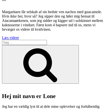
Margaritaen får selskab af sin bedste ven nachos med guacamole.
Hvis ikke her, hvor så? Jeg sipper den og føler mig hensat til
Atacamaørkenen, som jeg sidder og kigger ud i solskinnet mellem
kaktusserne i vinduet. Først kom 4 hapsere ind til os, mens vi
bevæger os videre til hvidvinen.
“Restaurant
Læs videre
Søg
Menendez
efter:
er
Søg
sydamerikansk
i
det
nordjyske”
Hej mit navn er Lone
Jeg har en vældig lyst til at dele mine oplevelser og forhåbentlig