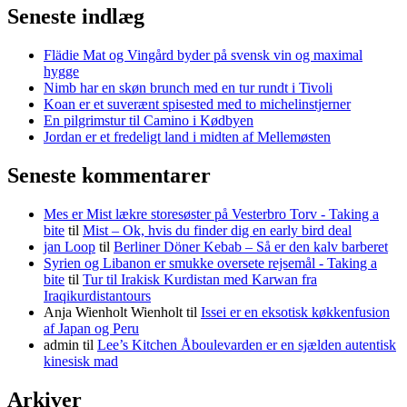
Seneste indlæg
Flädie Mat og Vingård byder på svensk vin og maximal
hygge
Nimb har en skøn brunch med en tur rundt i Tivoli
Koan er et suverænt spisested med to michelinstjerner
En pilgrimstur til Camino i Kødbyen
Jordan er et fredeligt land i midten af Mellemøsten
Seneste kommentarer
Mes er Mist lækre storesøster på Vesterbro Torv - Taking a
bite
til
Mist – Ok, hvis du finder dig en early bird deal
jan Loop
til
Berliner Döner Kebab – Så er den kalv barberet
Syrien og Libanon er smukke oversete rejsemål - Taking a
bite
til
Tur til Irakisk Kurdistan med Karwan fra
Iraqikurdistantours
Anja Wienholt Wienholt
til
Issei er en eksotisk køkkenfusion
af Japan og Peru
admin
til
Lee’s Kitchen Åboulevarden er en sjælden autentisk
kinesisk mad
Arkiver