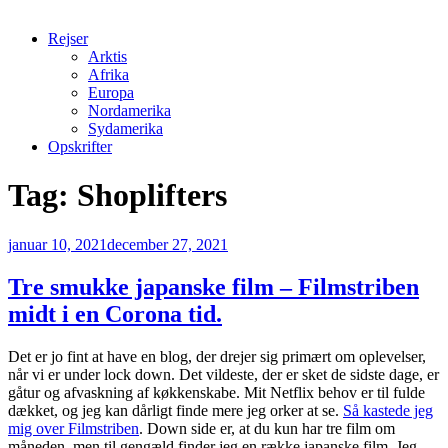
Rejser
Arktis
Afrika
Europa
Nordamerika
Sydamerika
Opskrifter
Tag:
Shoplifters
Udgivet
januar 10, 2021
december 27, 2021
den
Tre smukke japanske film – Filmstriben
midt i en Corona tid.
Det er jo fint at have en blog, der drejer sig primært om oplevelser,
når vi er under lock down. Det vildeste, der er sket de sidste dage, er
gåtur og afvaskning af køkkenskabe. Mit Netflix behov er til fulde
dækket, og jeg kan dårligt finde mere jeg orker at se.
Så kastede jeg
mig over Filmstriben
. Down side er, at du kun har tre film om
måneden, men til gengæld finder jeg en række japanske film. Jeg