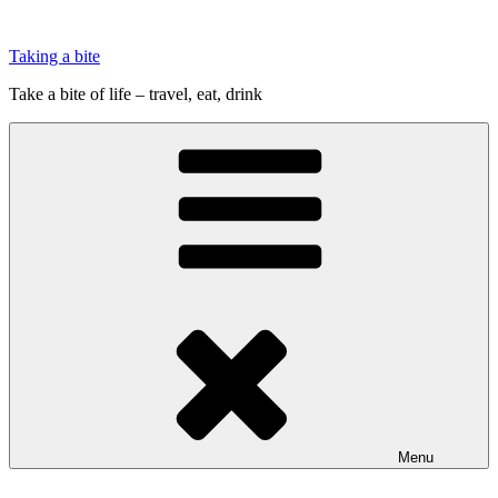
Videre
til
Taking a bite
indhold
Take a bite of life – travel, eat, drink
Menu