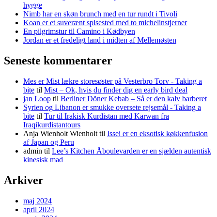
hygge
Nimb har en skøn brunch med en tur rundt i Tivoli
Koan er et suverænt spisested med to michelinstjerner
En pilgrimstur til Camino i Kødbyen
Jordan er et fredeligt land i midten af Mellemøsten
Seneste kommentarer
Mes er Mist lækre storesøster på Vesterbro Torv - Taking a
bite
til
Mist – Ok, hvis du finder dig en early bird deal
jan Loop
til
Berliner Döner Kebab – Så er den kalv barberet
Syrien og Libanon er smukke oversete rejsemål - Taking a
bite
til
Tur til Irakisk Kurdistan med Karwan fra
Iraqikurdistantours
Anja Wienholt Wienholt
til
Issei er en eksotisk køkkenfusion
af Japan og Peru
admin
til
Lee’s Kitchen Åboulevarden er en sjælden autentisk
kinesisk mad
Arkiver
maj 2024
april 2024