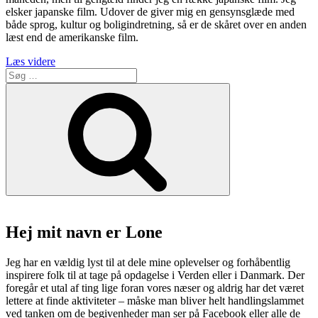
elsker japanske film. Udover de giver mig en gensynsglæde med
både sprog, kultur og boligindretning, så er de skåret over en anden
læst end de amerikanske film.
“Tre
Læs videre
Søg
smukke
efter:
japanske
Søg
film
–
Filmstriben
midt
i
en
Corona
tid.”
Hej mit navn er Lone
Jeg har en vældig lyst til at dele mine oplevelser og forhåbentlig
inspirere folk til at tage på opdagelse i Verden eller i Danmark. Der
foregår et utal af ting lige foran vores næser og aldrig har det været
lettere at finde aktiviteter – måske man bliver helt handlingslammet
ved tanken om de begivenheder man ser på Facebook eller alle de