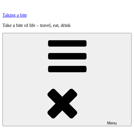
Videre
til
Taking a bite
indhold
Take a bite of life – travel, eat, drink
Menu