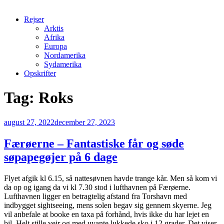
Rejser
Arktis
Afrika
Europa
Nordamerika
Sydamerika
Opskrifter
Tag:
Roks
Udgivet
august 27, 2022
december 27, 2023
den
Færøerne – Fantastiske får og søde
søpapegøjer på 6 dage
Flyet afgik kl 6.15, så nattesøvnen havde trange kår. Men så kom vi
da op og igang da vi kl 7.30 stod i lufthavnen på Færøerne.
Lufthavnen ligger en betragtelig afstand fra Torshavn med
indbygget sightseeing, mens solen begav sig gennem skyerne. Jeg
vil anbefale at booke en taxa på forhånd, hvis ikke du har lejet en
bil. Helt stille vejr og med uvante lukkede sko i 12 grader. Det viser