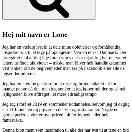
helt
i
fisk”
Hej mit navn er Lone
Jeg har en vældig lyst til at dele mine oplevelser og forhåbentlig
inspirere folk til at tage på opdagelse i Verden eller i Danmark. Der
foregår et utal af ting lige foran vores næser og aldrig har det været
lettere at finde aktiviteter – måske man bliver helt handlingslammet
ved tanken om de begivenheder man ser på Facebook eller alle de
rejser der udbydes.
Jeg har en kæmpe passion for at rejse og bruger sikkert alt for
mange penge på det, men jeg tænker at jeg køber minder og så må
lejligheden blive afdraget i et mere adstadigt tempo
Jeg tog i foråret 2019 en sommelier uddannelse, selvom jeg til daglig
er i IT branchen og prøver en del vin og restauranter. Nogle er
gemte perler, andre er overpriced, alt for hypede eller helt
fantastiske.
Denne blog ment som inspiration til alle der har lyst til at tage en bid