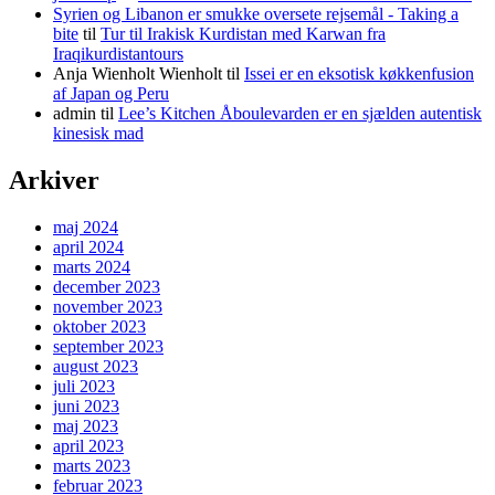
Syrien og Libanon er smukke oversete rejsemål - Taking a
bite
til
Tur til Irakisk Kurdistan med Karwan fra
Iraqikurdistantours
Anja Wienholt Wienholt
til
Issei er en eksotisk køkkenfusion
af Japan og Peru
admin
til
Lee’s Kitchen Åboulevarden er en sjælden autentisk
kinesisk mad
Arkiver
maj 2024
april 2024
marts 2024
december 2023
november 2023
oktober 2023
september 2023
august 2023
juli 2023
juni 2023
maj 2023
april 2023
marts 2023
februar 2023