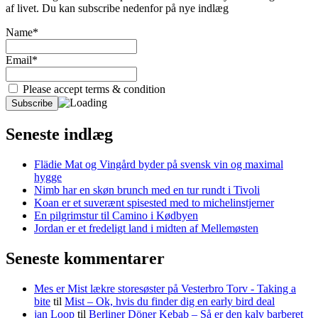
af livet. Du kan subscribe nedenfor på nye indlæg
Name*
Email*
Please accept terms & condition
Seneste indlæg
Flädie Mat og Vingård byder på svensk vin og maximal
hygge
Nimb har en skøn brunch med en tur rundt i Tivoli
Koan er et suverænt spisested med to michelinstjerner
En pilgrimstur til Camino i Kødbyen
Jordan er et fredeligt land i midten af Mellemøsten
Seneste kommentarer
Mes er Mist lækre storesøster på Vesterbro Torv - Taking a
bite
til
Mist – Ok, hvis du finder dig en early bird deal
jan Loop
til
Berliner Döner Kebab – Så er den kalv barberet