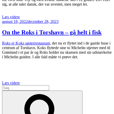
sig, at alle taler dansk, der var uventet, men meget let.
“Færøerne
Læs videre
Udgivet
–
august 18, 2022
december 28, 2023
den
Fantastiske
får
On the Roks i Torshavn – gå helt i fisk
og
søde
Roks er Koks søsterrestaurant
, der nu er flyttet ind i de gamle huse i
søpapegøjer
centrum af Torshavn. Koks flyttede sine to Michelin stjerner med til
på
Grønland i et par år og Roks holder nu skansen med sin udmærkelse
6
i Michelin guiden. I alle fald måtte vi prøve det.
dage”
“On
Læs videre
Søg
the
efter:
Roks
Søg
i
Torshavn
–
gå