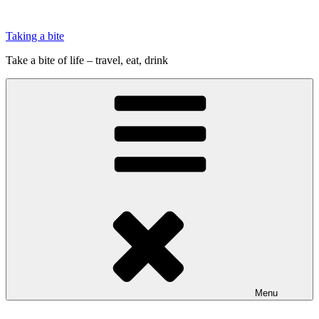
Videre
til
Taking a bite
indhold
Take a bite of life – travel, eat, drink
Menu