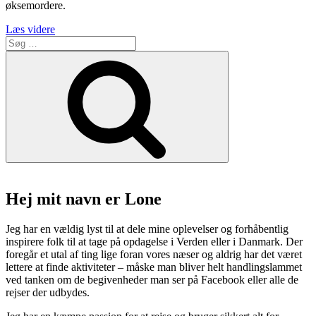
øksemordere.
“Kørende
Læs videre
Søg
Halloween
efter:
horror
Søg
på
Reffen”
Hej mit navn er Lone
Jeg har en vældig lyst til at dele mine oplevelser og forhåbentlig
inspirere folk til at tage på opdagelse i Verden eller i Danmark. Der
foregår et utal af ting lige foran vores næser og aldrig har det været
lettere at finde aktiviteter – måske man bliver helt handlingslammet
ved tanken om de begivenheder man ser på Facebook eller alle de
rejser der udbydes.