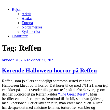
Rejser
Arktis
Afrika
Europa
Nordamerika
Sydamerika
Opskrifter
Tag:
Reffen
Udgivet
oktober 31, 2021
oktober 31, 2021
den
Kørende Halloween horror på Reffen
Reffen, som jo ellers er et dejligt sommespisested var her til
Halloween klædt ud til horror. Det kører til og med 7/11 21, men jeg
er sikker på, at det vender tilbage næste år, så derfor skriver jeg om
det her. Konceptet på Reffen kaldes
“The Great Reset”
. Man
bestiller en tid efter mørkets frembrud til sin bil, som kan fyldes op
med 5 personer. Der er lavet en rute, man kører med bilen. Ruten
har de spækket med afskårne lemmer, torturofre, zombier og