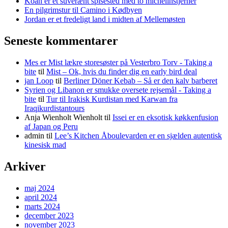
Koan er et suverænt spisested med to michelinstjerner
En pilgrimstur til Camino i Kødbyen
Jordan er et fredeligt land i midten af Mellemøsten
Seneste kommentarer
Mes er Mist lækre storesøster på Vesterbro Torv - Taking a
bite
til
Mist – Ok, hvis du finder dig en early bird deal
jan Loop
til
Berliner Döner Kebab – Så er den kalv barberet
Syrien og Libanon er smukke oversete rejsemål - Taking a
bite
til
Tur til Irakisk Kurdistan med Karwan fra
Iraqikurdistantours
Anja Wienholt Wienholt
til
Issei er en eksotisk køkkenfusion
af Japan og Peru
admin
til
Lee’s Kitchen Åboulevarden er en sjælden autentisk
kinesisk mad
Arkiver
maj 2024
april 2024
marts 2024
december 2023
november 2023