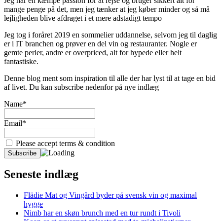
Jeg har en kæmpe passion for at rejse og bruger sikkert alt for
mange penge på det, men jeg tænker at jeg køber minder og så må
lejligheden blive afdraget i et mere adstadigt tempo
Jeg tog i foråret 2019 en sommelier uddannelse, selvom jeg til daglig
er i IT branchen og prøver en del vin og restauranter. Nogle er
gemte perler, andre er overpriced, alt for hypede eller helt
fantastiske.
Denne blog ment som inspiration til alle der har lyst til at tage en bid
af livet. Du kan subscribe nedenfor på nye indlæg
Name*
Email*
Please accept terms & condition
Seneste indlæg
Flädie Mat og Vingård byder på svensk vin og maximal
hygge
Nimb har en skøn brunch med en tur rundt i Tivoli