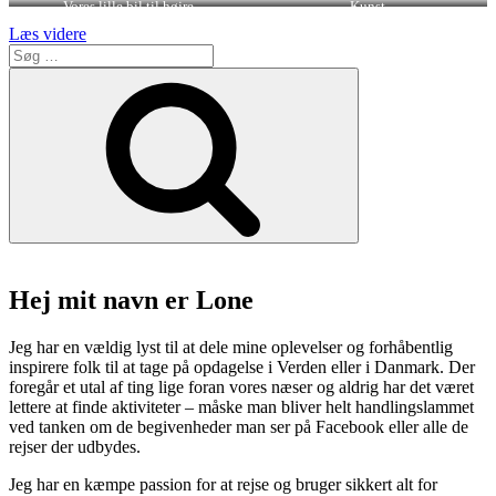
Vores lille bil til højre
Kunst
“Canada
Læs videre
Søg
–
efter:
the
Søg
land
of
the
humpback
whales
and
black
bears”
Hej mit navn er Lone
Jeg har en vældig lyst til at dele mine oplevelser og forhåbentlig
inspirere folk til at tage på opdagelse i Verden eller i Danmark. Der
foregår et utal af ting lige foran vores næser og aldrig har det været
lettere at finde aktiviteter – måske man bliver helt handlingslammet
ved tanken om de begivenheder man ser på Facebook eller alle de
rejser der udbydes.
Jeg har en kæmpe passion for at rejse og bruger sikkert alt for