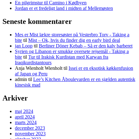
En pilgrimstur til Camino i Kødbyen
Jordan er et fredeligt land i midten af Mellemøsten
Seneste kommentarer
Mes er Mist lækre storesøster på Vesterbro Torv - Taking a
bite
til
Mist – Ok, hvis du finder dig en early bird deal
jan Loop
til
Berliner Döner Kebab – Så er den kalv barberet
Syrien og Libanon er smukke oversete rejsemål - Taking a
bite
til
Tur til Irakisk Kurdistan med Karwan fra
Iraqikurdistantours
Anja Wienholt Wienholt
til
Issei er en eksotisk køkkenfusion
af Japan og Peru
admin
til
Lee’s Kitchen Åboulevarden er en sjælden autentisk
kinesisk mad
Arkiver
maj 2024
april 2024
marts 2024
december 2023
november 2023