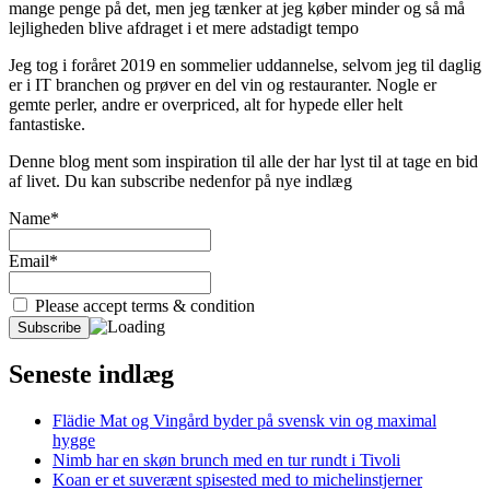
mange penge på det, men jeg tænker at jeg køber minder og så må
lejligheden blive afdraget i et mere adstadigt tempo
Jeg tog i foråret 2019 en sommelier uddannelse, selvom jeg til daglig
er i IT branchen og prøver en del vin og restauranter. Nogle er
gemte perler, andre er overpriced, alt for hypede eller helt
fantastiske.
Denne blog ment som inspiration til alle der har lyst til at tage en bid
af livet. Du kan subscribe nedenfor på nye indlæg
Name*
Email*
Please accept terms & condition
Seneste indlæg
Flädie Mat og Vingård byder på svensk vin og maximal
hygge
Nimb har en skøn brunch med en tur rundt i Tivoli
Koan er et suverænt spisested med to michelinstjerner