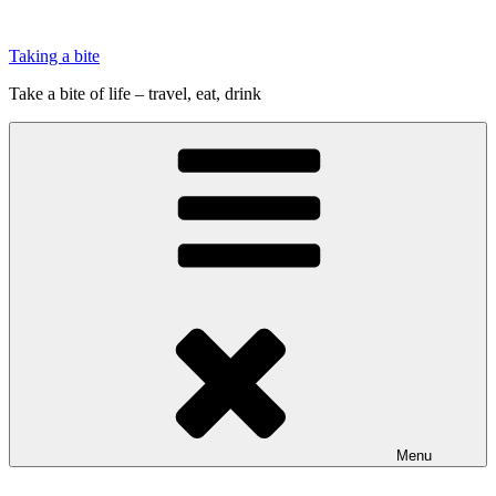
Videre
til
Taking a bite
indhold
Take a bite of life – travel, eat, drink
Menu