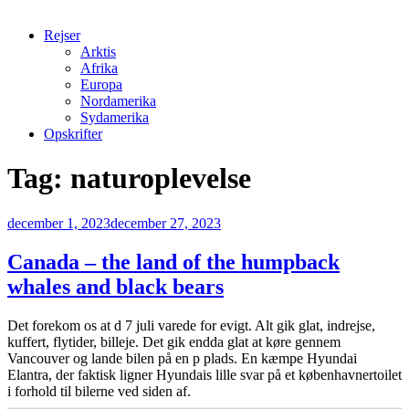
Rejser
Arktis
Afrika
Europa
Nordamerika
Sydamerika
Opskrifter
Tag:
naturoplevelse
Udgivet
december 1, 2023
december 27, 2023
den
Canada – the land of the humpback
whales and black bears
Det forekom os at d 7 juli varede for evigt. Alt gik glat, indrejse,
kuffert, flytider, billeje. Det gik endda glat at køre gennem
Vancouver og lande bilen på en p plads. En kæmpe Hyundai
Elantra, der faktisk ligner Hyundais lille svar på et københavnertoilet
i forhold til bilerne ved siden af.