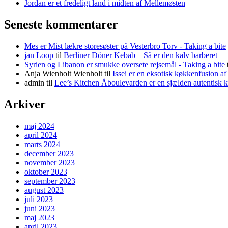
Jordan er et fredeligt land i midten af Mellemøsten
Seneste kommentarer
Mes er Mist lækre storesøster på Vesterbro Torv - Taking a bite
jan Loop
til
Berliner Döner Kebab – Så er den kalv barberet
Syrien og Libanon er smukke oversete rejsemål - Taking a bite
Anja Wienholt Wienholt
til
Issei er en eksotisk køkkenfusion a
admin
til
Lee’s Kitchen Åboulevarden er en sjælden autentisk 
Arkiver
maj 2024
april 2024
marts 2024
december 2023
november 2023
oktober 2023
september 2023
august 2023
juli 2023
juni 2023
maj 2023
april 2023