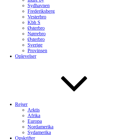
Sydhavnen
Frederiksberg
Vesterbro
Kbh S
Østerbro
Nørrebro
Østerbro
Sverige
Provinsen
Oplevelser
Rejser
Arktis
Afrika
Europa
Nordamerika
Sydamerika
Opskrifter