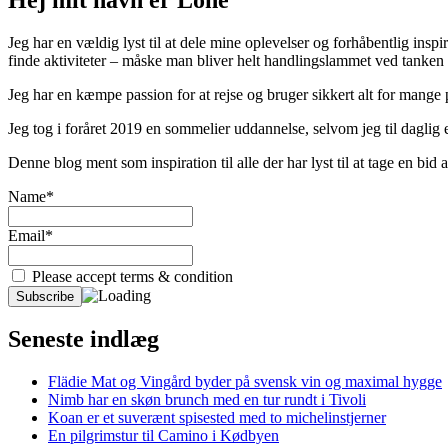
Jeg har en vældig lyst til at dele mine oplevelser og forhåbentlig inspir
finde aktiviteter – måske man bliver helt handlingslammet ved tanken
Jeg har en kæmpe passion for at rejse og bruger sikkert alt for mange
Jeg tog i foråret 2019 en sommelier uddannelse, selvom jeg til daglig er
Denne blog ment som inspiration til alle der har lyst til at tage en bi
Name*
Email*
Please accept terms & condition
Seneste indlæg
Flädie Mat og Vingård byder på svensk vin og maximal hygge
Nimb har en skøn brunch med en tur rundt i Tivoli
Koan er et suverænt spisested med to michelinstjerner
En pilgrimstur til Camino i Kødbyen