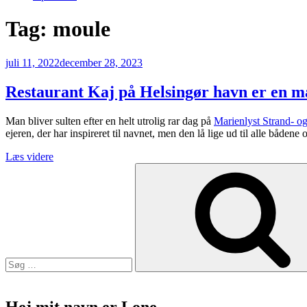
Tag:
moule
Udgivet
juli 11, 2022
december 28, 2023
den
Restaurant Kaj på Helsingør havn er en ma
Man bliver sulten efter en helt utrolig rar dag på
Marienlyst Strand- og
ejeren, der har inspireret til navnet, men den lå lige ud til alle både
“Restaurant
Læs videre
Søg
Kaj
efter:
på
Helsingør
havn
er
en
maritim
fornøjelse”
Hej mit navn er Lone