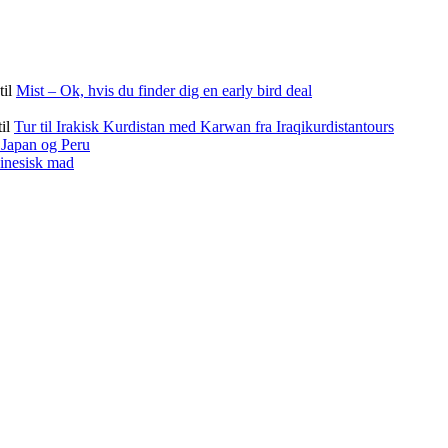
til
Mist – Ok, hvis du finder dig en early bird deal
til
Tur til Irakisk Kurdistan med Karwan fra Iraqikurdistantours
f Japan og Peru
kinesisk mad