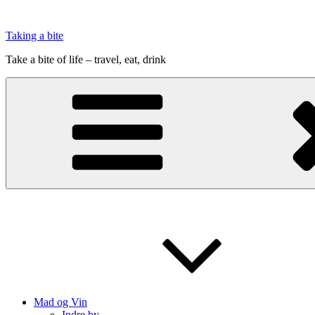
Videre
til
Taking a bite
indhold
Take a bite of life – travel, eat, drink
Mad og Vin
Indre by