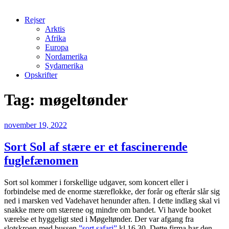
Rejser
Arktis
Afrika
Europa
Nordamerika
Sydamerika
Opskrifter
Tag:
møgeltønder
Udgivet
november 19, 2022
den
Sort Sol af stære er et fascinerende
fuglefænomen
Sort sol kommer i forskellige udgaver, som koncert eller i
forbindelse med de enorme stæreflokke, der forår og efterår slår sig
ned i marsken ved Vadehavet henunder aften. I dette indlæg skal vi
snakke mere om stærene og mindre om bandet. Vi havde booket
værelse et hyggeligt sted i Møgeltønder. Der var afgang fra
slotskroen med bussen
”sort safari”
kl 16.30. Dette firma har den