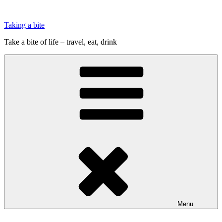
Videre
til
Taking a bite
indhold
Take a bite of life – travel, eat, drink
Menu