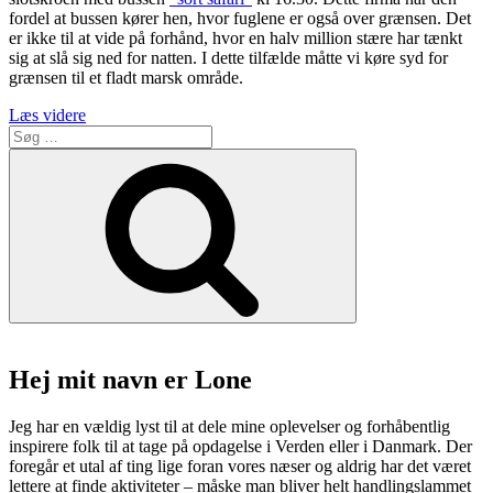
fordel at bussen kører hen, hvor fuglene er også over grænsen. Det
er ikke til at vide på forhånd, hvor en halv million stære har tænkt
sig at slå sig ned for natten. I dette tilfælde måtte vi køre syd for
grænsen til et fladt marsk område.
“Sort
Læs videre
Søg
Sol
efter:
af
Søg
stære
er
et
fascinerende
fuglefænomen”
Hej mit navn er Lone
Jeg har en vældig lyst til at dele mine oplevelser og forhåbentlig
inspirere folk til at tage på opdagelse i Verden eller i Danmark. Der
foregår et utal af ting lige foran vores næser og aldrig har det været
lettere at finde aktiviteter – måske man bliver helt handlingslammet