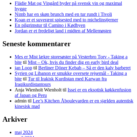
Flädie Mat og Vingård byder på svensk vin og maximal
hygge
Nimb har en skøn brunch med en tur rundt i Tivoli
Koan er et suverænt spisested med to michelinstjerner
En pilgrimstur til Camino i Kødbyen
Jordan er et fredeligt land i midten af Mellemøsten
Seneste kommentarer
Mes er Mist lækre storesøster på Vesterbro Torv - Taking a
bite
til
Mist – Ok, hvis du finder dig en early bird deal
jan Loop
til
Berliner Döner Kebab – Så er den kalv barberet
Syrien og Libanon er smukke oversete rejsemål - Taking a
bite
til
Tur til Irakisk Kurdistan med Karwan fra
Iraqikurdistantours
Anja Wienholt Wienholt
til
Issei er en eksotisk køkkenfusion
af Japan og Peru
admin
til
Lee’s Kitchen Åboulevarden er en sjælden autentisk
kinesisk mad
Arkiver
maj 2024