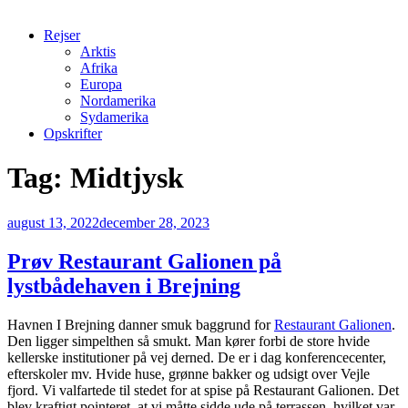
Rejser
Arktis
Afrika
Europa
Nordamerika
Sydamerika
Opskrifter
Tag:
Midtjysk
Udgivet
august 13, 2022
december 28, 2023
den
Prøv Restaurant Galionen på
lystbådehaven i Brejning
Havnen I Brejning danner smuk baggrund for
Restaurant Galionen
.
Den ligger simpelthen så smukt. Man kører forbi de store hvide
kellerske institutioner på vej derned. De er i dag konferencecenter,
efterskoler mv. Hvide huse, grønne bakker og udsigt over Vejle
fjord. Vi valfartede til stedet for at spise på Restaurant Galionen. Det
blev kraftigt pointeret, at vi måtte sidde ude på terrassen, hvilket var