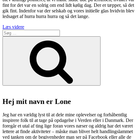
fint for det var en solrig om end lidt kølig dag. Der er tæpper, så det
gik fint. Indenfor var der selskab og vores initielle glas hvidvin blev
ledsaget af hurra hurra hurra og så det lange.
“Prøv
Læs videre
Søg
Restaurant
efter:
Galionen
Søg
på
lystbådehaven
i
Brejning”
Hej mit navn er Lone
Jeg har en vældig lyst til at dele mine oplevelser og forhåbentlig
inspirere folk til at tage på opdagelse i Verden eller i Danmark. Der
foregår et utal af ting lige foran vores næser og aldrig har det været
lettere at finde aktiviteter – måske man bliver helt handlingslammet
ved tanken om de begivenheder man ser på Facebook eller alle de