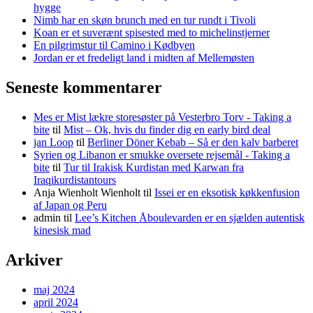
hygge
Nimb har en skøn brunch med en tur rundt i Tivoli
Koan er et suverænt spisested med to michelinstjerner
En pilgrimstur til Camino i Kødbyen
Jordan er et fredeligt land i midten af Mellemøsten
Seneste kommentarer
Mes er Mist lækre storesøster på Vesterbro Torv - Taking a
bite
til
Mist – Ok, hvis du finder dig en early bird deal
jan Loop
til
Berliner Döner Kebab – Så er den kalv barberet
Syrien og Libanon er smukke oversete rejsemål - Taking a
bite
til
Tur til Irakisk Kurdistan med Karwan fra
Iraqikurdistantours
Anja Wienholt Wienholt
til
Issei er en eksotisk køkkenfusion
af Japan og Peru
admin
til
Lee’s Kitchen Åboulevarden er en sjælden autentisk
kinesisk mad
Arkiver
maj 2024
april 2024