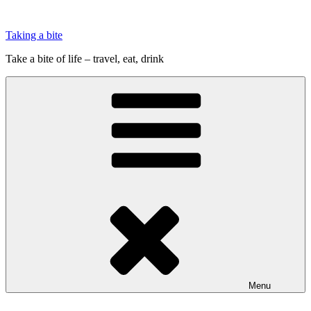
Videre
til
Taking a bite
indhold
Take a bite of life – travel, eat, drink
Menu