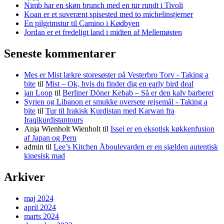
Nimb har en skøn brunch med en tur rundt i Tivoli
Koan er et suverænt spisested med to michelinstjerner
En pilgrimstur til Camino i Kødbyen
Jordan er et fredeligt land i midten af Mellemøsten
Seneste kommentarer
Mes er Mist lækre storesøster på Vesterbro Torv - Taking a
bite
til
Mist – Ok, hvis du finder dig en early bird deal
jan Loop
til
Berliner Döner Kebab – Så er den kalv barberet
Syrien og Libanon er smukke oversete rejsemål - Taking a
bite
til
Tur til Irakisk Kurdistan med Karwan fra
Iraqikurdistantours
Anja Wienholt Wienholt
til
Issei er en eksotisk køkkenfusion
af Japan og Peru
admin
til
Lee’s Kitchen Åboulevarden er en sjælden autentisk
kinesisk mad
Arkiver
maj 2024
april 2024
marts 2024