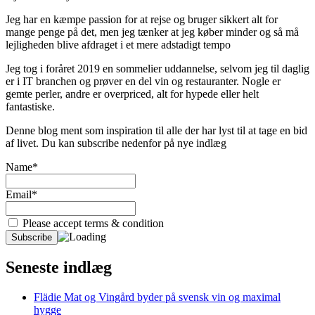
Jeg har en kæmpe passion for at rejse og bruger sikkert alt for
mange penge på det, men jeg tænker at jeg køber minder og så må
lejligheden blive afdraget i et mere adstadigt tempo
Jeg tog i foråret 2019 en sommelier uddannelse, selvom jeg til daglig
er i IT branchen og prøver en del vin og restauranter. Nogle er
gemte perler, andre er overpriced, alt for hypede eller helt
fantastiske.
Denne blog ment som inspiration til alle der har lyst til at tage en bid
af livet. Du kan subscribe nedenfor på nye indlæg
Name*
Email*
Please accept terms & condition
Seneste indlæg
Flädie Mat og Vingård byder på svensk vin og maximal
hygge