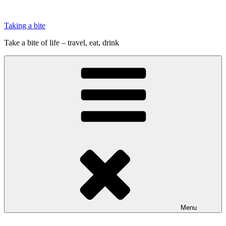
Videre
til
Taking a bite
indhold
Take a bite of life – travel, eat, drink
Menu