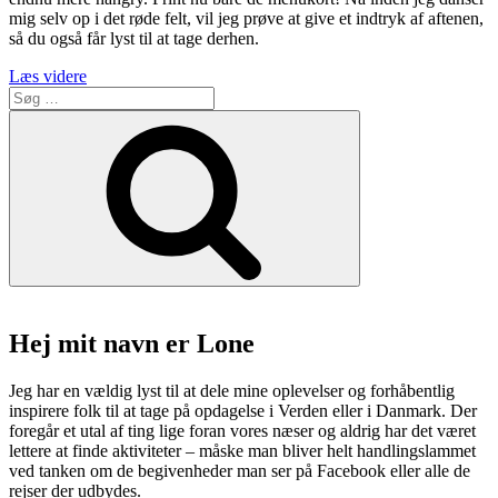
mig selv op i det røde felt, vil jeg prøve at give et indtryk af aftenen,
så du også får lyst til at tage derhen.
“Mahalle
Læs videre
Søg
–
efter:
Prisvenligt,
Søg
vegetarisk
og
libanesisk”
Hej mit navn er Lone
Jeg har en vældig lyst til at dele mine oplevelser og forhåbentlig
inspirere folk til at tage på opdagelse i Verden eller i Danmark. Der
foregår et utal af ting lige foran vores næser og aldrig har det været
lettere at finde aktiviteter – måske man bliver helt handlingslammet
ved tanken om de begivenheder man ser på Facebook eller alle de
rejser der udbydes.