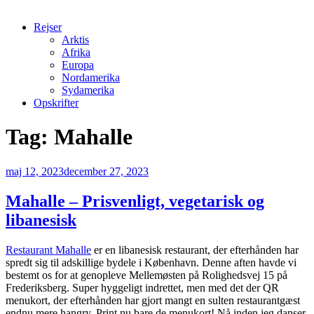
Rejser
Arktis
Afrika
Europa
Nordamerika
Sydamerika
Opskrifter
Tag:
Mahalle
Udgivet
maj 12, 2023
december 27, 2023
den
Mahalle – Prisvenligt, vegetarisk og
libanesisk
Restaurant Mahalle
er en libanesisk restaurant, der efterhånden har
spredt sig til adskillige bydele i København. Denne aften havde vi
bestemt os for at genopleve Mellemøsten på Rolighedsvej 15 på
Frederiksberg. Super hyggeligt indrettet, men med det der QR
menukort, der efterhånden har gjort mangt en sulten restaurantgæst
endnu mere hangry. Print nu bare de menukort! Nå inden jeg danser