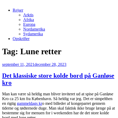
Rejser
Arktis
Afrika
Europa
Nordamerika
Sydamerika
Opskrifter
Tag:
Lune retter
Udgivet
september 11, 2021
december 28, 2023
den
Det klassiske store kolde bord på Ganløse
kro
Man kan være så heldig man bliver inviteret ud at spise på Ganløse
Kro ca 25 km fra København. Så heldig var jeg. Det er simpelthen
en rigtig
gammeldags kr
o med billeder af kongeparret gennem
tiderne og rødternede duge. Man skal faktisk ikke bruge længe på at
bestemme sig for menuen for i weekenden har de det store kolde
bord med lune retter.