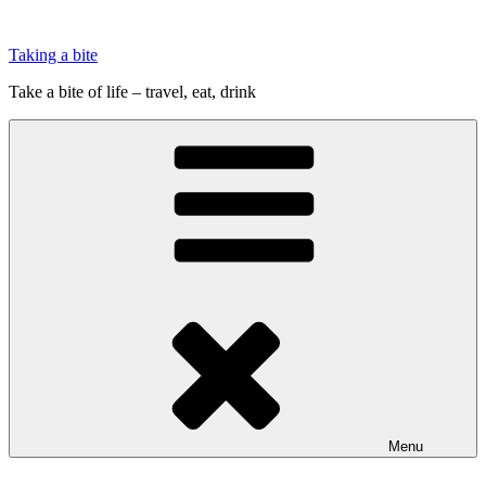
Videre
til
Taking a bite
indhold
Take a bite of life – travel, eat, drink
Menu