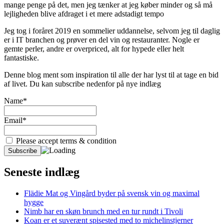
mange penge på det, men jeg tænker at jeg køber minder og så må
lejligheden blive afdraget i et mere adstadigt tempo
Jeg tog i foråret 2019 en sommelier uddannelse, selvom jeg til daglig
er i IT branchen og prøver en del vin og restauranter. Nogle er
gemte perler, andre er overpriced, alt for hypede eller helt
fantastiske.
Denne blog ment som inspiration til alle der har lyst til at tage en bid
af livet. Du kan subscribe nedenfor på nye indlæg
Name*
Email*
Please accept terms & condition
Seneste indlæg
Flädie Mat og Vingård byder på svensk vin og maximal
hygge
Nimb har en skøn brunch med en tur rundt i Tivoli
Koan er et suverænt spisested med to michelinstjerner