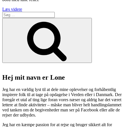
“Det
Læs videre
Søg
klassiske
efter:
store
Søg
kolde
bord
på
Ganløse
kro”
Hej mit navn er Lone
Jeg har en vældig lyst til at dele mine oplevelser og forhåbentlig
inspirere folk til at tage på opdagelse i Verden eller i Danmark. Der
foregår et utal af ting lige foran vores næser og aldrig har det været
lettere at finde aktiviteter – måske man bliver helt handlingslammet
ved tanken om de begivenheder man ser på Facebook eller alle de
rejser der udbydes.
Jeg har en kæmpe passion for at rejse og bruger sikkert alt for