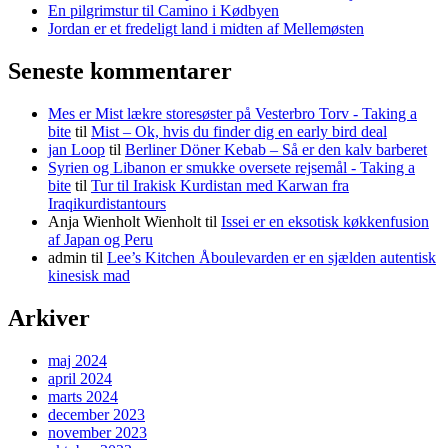
En pilgrimstur til Camino i Kødbyen
Jordan er et fredeligt land i midten af Mellemøsten
Seneste kommentarer
Mes er Mist lækre storesøster på Vesterbro Torv - Taking a
bite
til
Mist – Ok, hvis du finder dig en early bird deal
jan Loop
til
Berliner Döner Kebab – Så er den kalv barberet
Syrien og Libanon er smukke oversete rejsemål - Taking a
bite
til
Tur til Irakisk Kurdistan med Karwan fra
Iraqikurdistantours
Anja Wienholt Wienholt
til
Issei er en eksotisk køkkenfusion
af Japan og Peru
admin
til
Lee’s Kitchen Åboulevarden er en sjælden autentisk
kinesisk mad
Arkiver
maj 2024
april 2024
marts 2024
december 2023
november 2023