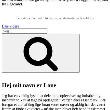
fra Legoland.
Selv dinoer får ondt i fødderne, når de træder på legoklods
“Legohouse
Læs videre
Søg
i
efter:
Billund
Søg
–
Vi
voksne
kan
også
være
klodsede”
Hej mit navn er Lone
Jeg har en vældig lyst til at dele mine oplevelser og forhåbentlig
inspirere folk til at tage på opdagelse i Verden eller i Danmark. Der
foregår et utal af ting lige foran vores næser og aldrig har det været
lettere at finde aktiviteter – måske man bliver helt handlingslammet