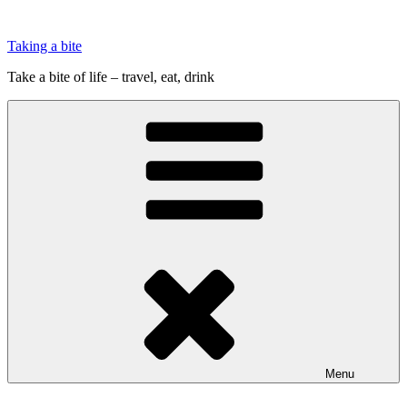
Videre
til
Taking a bite
indhold
Take a bite of life – travel, eat, drink
Menu