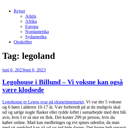
Rejser
Arktis
Afrika
Europa
Nordamerika
Sydamerika
Opskrifter
Tag:
legoland
Udgivet
juni 6, 2023
juni 6, 2023
den
Legohouse i Billund – Vi voksne kan også
være klodsede
Legohouse er Legos svar på eksperimentariet
. Vi var der 5 voksne
og 6 børn i alderen 10-17 år. Vær forberedt på at du muligvis skal
ud og sælge nogle flasker eller rydde loftet i samarbejde med den blå
avis, hvis I er så stor en flok. Det koster 299 pr person, hvis du
køber online. Mad kan medbringes og evt spises udenfor, da man
med sit armbånd kan gå ud og ind hele dagen. Det ligger helt separat