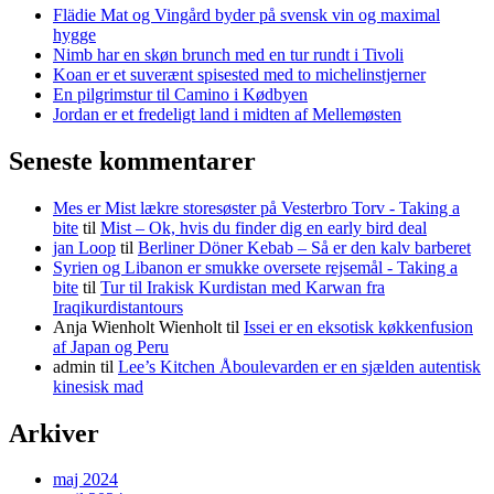
Flädie Mat og Vingård byder på svensk vin og maximal
hygge
Nimb har en skøn brunch med en tur rundt i Tivoli
Koan er et suverænt spisested med to michelinstjerner
En pilgrimstur til Camino i Kødbyen
Jordan er et fredeligt land i midten af Mellemøsten
Seneste kommentarer
Mes er Mist lækre storesøster på Vesterbro Torv - Taking a
bite
til
Mist – Ok, hvis du finder dig en early bird deal
jan Loop
til
Berliner Döner Kebab – Så er den kalv barberet
Syrien og Libanon er smukke oversete rejsemål - Taking a
bite
til
Tur til Irakisk Kurdistan med Karwan fra
Iraqikurdistantours
Anja Wienholt Wienholt
til
Issei er en eksotisk køkkenfusion
af Japan og Peru
admin
til
Lee’s Kitchen Åboulevarden er en sjælden autentisk
kinesisk mad
Arkiver
maj 2024