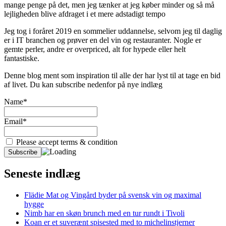
mange penge på det, men jeg tænker at jeg køber minder og så må
lejligheden blive afdraget i et mere adstadigt tempo
Jeg tog i foråret 2019 en sommelier uddannelse, selvom jeg til daglig
er i IT branchen og prøver en del vin og restauranter. Nogle er
gemte perler, andre er overpriced, alt for hypede eller helt
fantastiske.
Denne blog ment som inspiration til alle der har lyst til at tage en bid
af livet. Du kan subscribe nedenfor på nye indlæg
Name*
Email*
Please accept terms & condition
Seneste indlæg
Flädie Mat og Vingård byder på svensk vin og maximal
hygge
Nimb har en skøn brunch med en tur rundt i Tivoli
Koan er et suverænt spisested med to michelinstjerner