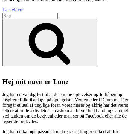
“Dans
Læs videre
Søg
og
efter:
styling
Søg
med
Dennis
Knudsen
og
Elisabeth
Dalsgaard”
Hej mit navn er Lone
Jeg har en vældig lyst til at dele mine oplevelser og forhåbentlig
inspirere folk til at tage på opdagelse i Verden eller i Danmark. Der
foregår et utal af ting lige foran vores næser og aldrig har det været
lettere at finde aktiviteter – måske man bliver helt handlingslammet
ved tanken om de begivenheder man ser på Facebook eller alle de
rejser der udbydes.
Jeg har en kæmpe passion for at rejse og bruger sikkert alt for