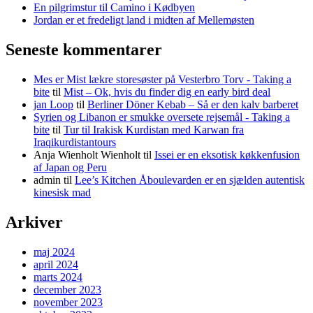
En pilgrimstur til Camino i Kødbyen
Jordan er et fredeligt land i midten af Mellemøsten
Seneste kommentarer
Mes er Mist lækre storesøster på Vesterbro Torv - Taking a
bite
til
Mist – Ok, hvis du finder dig en early bird deal
jan Loop
til
Berliner Döner Kebab – Så er den kalv barberet
Syrien og Libanon er smukke oversete rejsemål - Taking a
bite
til
Tur til Irakisk Kurdistan med Karwan fra
Iraqikurdistantours
Anja Wienholt Wienholt
til
Issei er en eksotisk køkkenfusion
af Japan og Peru
admin
til
Lee’s Kitchen Åboulevarden er en sjælden autentisk
kinesisk mad
Arkiver
maj 2024
april 2024
marts 2024
december 2023
november 2023