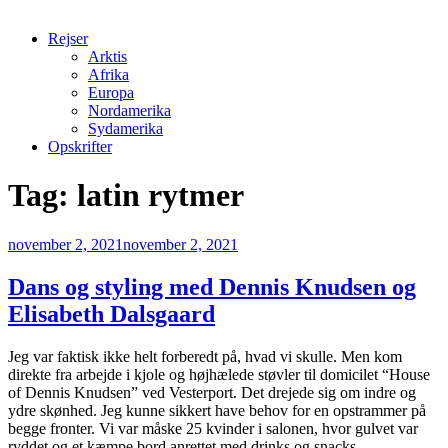
Rejser
Arktis
Afrika
Europa
Nordamerika
Sydamerika
Opskrifter
Tag:
latin rytmer
Udgivet
november 2, 2021
november 2, 2021
den
Dans og styling med Dennis Knudsen og
Elisabeth Dalsgaard
Jeg var faktisk ikke helt forberedt på, hvad vi skulle. Men kom
direkte fra arbejde i kjole og højhælede støvler til domicilet “House
of Dennis Knudsen” ved Vesterport. Det drejede sig om indre og
ydre skønhed. Jeg kunne sikkert have behov for en opstrammer på
begge fronter. Vi var måske 25 kvinder i salonen, hvor gulvet var
ryddet og et kæmpe bord anrettet med drinks og snacks.