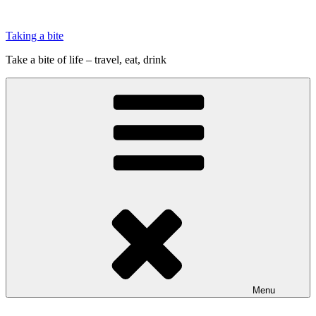
Videre
til
Taking a bite
indhold
Take a bite of life – travel, eat, drink
Menu