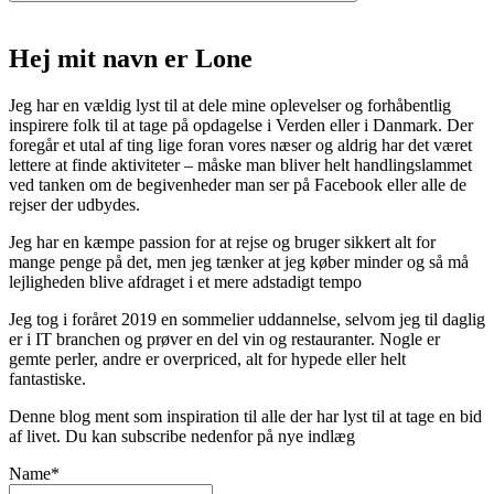
Hej mit navn er Lone
Jeg har en vældig lyst til at dele mine oplevelser og forhåbentlig
inspirere folk til at tage på opdagelse i Verden eller i Danmark. Der
foregår et utal af ting lige foran vores næser og aldrig har det været
lettere at finde aktiviteter – måske man bliver helt handlingslammet
ved tanken om de begivenheder man ser på Facebook eller alle de
rejser der udbydes.
Jeg har en kæmpe passion for at rejse og bruger sikkert alt for
mange penge på det, men jeg tænker at jeg køber minder og så må
lejligheden blive afdraget i et mere adstadigt tempo
Jeg tog i foråret 2019 en sommelier uddannelse, selvom jeg til daglig
er i IT branchen og prøver en del vin og restauranter. Nogle er
gemte perler, andre er overpriced, alt for hypede eller helt
fantastiske.
Denne blog ment som inspiration til alle der har lyst til at tage en bid
af livet. Du kan subscribe nedenfor på nye indlæg
Name*