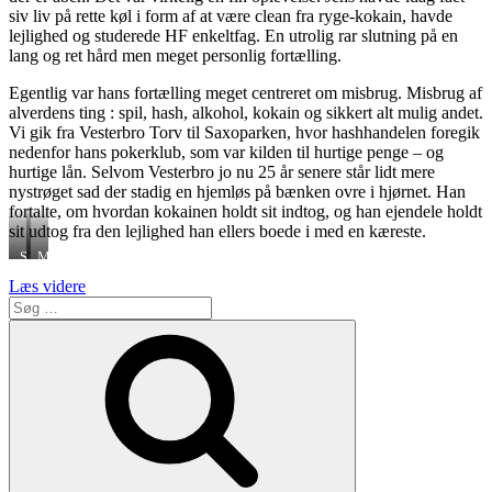
siv liv på rette køl i form af at være clean fra ryge-kokain, havde
lejlighed og studerede HF enkeltfag. En utrolig rar slutning på en
lang og ret hård men meget personlig fortælling.
Egentlig var hans fortælling meget centreret om misbrug. Misbrug af
alverdens ting : spil, hash, alkohol, kokain og sikkert alt mulig andet.
Vi gik fra Vesterbro Torv til Saxoparken, hvor hashhandelen foregik
nedenfor hans pokerklub, som var kilden til hurtige penge – og
hurtige lån. Selvom Vesterbro jo nu 25 år senere står lidt mere
nystrøget sad der stadig en hjemløs på bænken ovre i hjørnet. Han
fortalte, om hvordan kokainen holdt sit indtog, og han ejendele holdt
sit udtog fra den lejlighed han ellers boede i med en kæreste.
Saxoparken,
Mændenes
lånt
hjem,
“Gadens
Læs videre
fra
lånt
Søg
Stemmer
KK.dk
fra
efter:
–
eb.dk
Søg
en
fascinerende
fortælling
fra
Vesterbro”