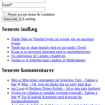
Email*
Please accept terms & condition
Seneste indlæg
Flädie Mat og Vingård byder på svensk vin og maximal
hygge
Nimb har en skøn brunch med en tur rundt i Tivoli
Koan er et suverænt spisested med to michelinstjerner
En pilgrimstur til Camino i Kødbyen
Jordan er et fredeligt land i midten af Mellemøsten
Seneste kommentarer
Mes er Mist lækre storesøster på Vesterbro Torv - Taking a
bite
til
Mist – Ok, hvis du finder dig en early bird deal
jan Loop
til
Berliner Döner Kebab – Så er den kalv barberet
Syrien og Libanon er smukke oversete rejsemål - Taking a
bite
til
Tur til Irakisk Kurdistan med Karwan fra
Iraqikurdistantours