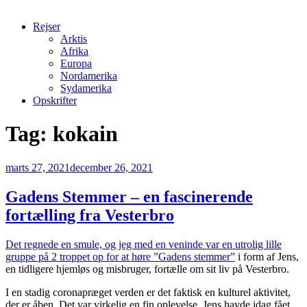
Rejser
Arktis
Afrika
Europa
Nordamerika
Sydamerika
Opskrifter
Tag:
kokain
Udgivet
marts 27, 2021
december 26, 2021
den
Gadens Stemmer – en fascinerende
fortælling fra Vesterbro
Det regnede en smule, og jeg med en veninde var en utrolig lille
gruppe på 2 troppet op for at høre ”Gadens stemmer”
i form af Jens,
en tidligere hjemløs og misbruger, fortælle om sit liv på Vesterbro.
I en stadig coronapræget verden er det faktisk en kulturel aktivitet,
der er åben. Det var virkelig en fin oplevelse. Jens havde idag fået