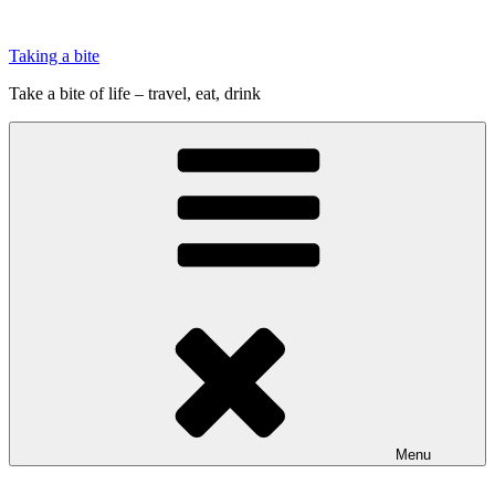
Videre
til
Taking a bite
indhold
Take a bite of life – travel, eat, drink
Menu