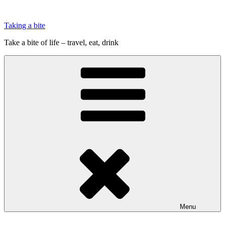
Videre
til
Taking a bite
indhold
Take a bite of life – travel, eat, drink
Menu