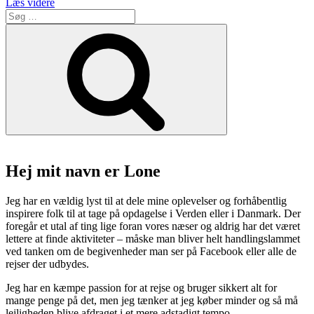
“Hotpot
Læs videre
Søg
republic
efter:
er
Søg
i
sandhed
en
hot
pot”
Hej mit navn er Lone
Jeg har en vældig lyst til at dele mine oplevelser og forhåbentlig
inspirere folk til at tage på opdagelse i Verden eller i Danmark. Der
foregår et utal af ting lige foran vores næser og aldrig har det været
lettere at finde aktiviteter – måske man bliver helt handlingslammet
ved tanken om de begivenheder man ser på Facebook eller alle de
rejser der udbydes.
Jeg har en kæmpe passion for at rejse og bruger sikkert alt for
mange penge på det, men jeg tænker at jeg køber minder og så må
lejligheden blive afdraget i et mere adstadigt tempo