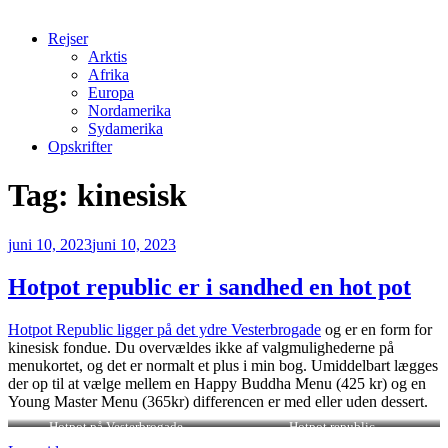
Rejser
Arktis
Afrika
Europa
Nordamerika
Sydamerika
Opskrifter
Tag:
kinesisk
Udgivet
juni 10, 2023
juni 10, 2023
den
Hotpot republic er i sandhed en hot pot
Hotpot Republic ligger på det ydre Vesterbrogade
og er en form for
kinesisk fondue. Du overvældes ikke af valgmulighederne på
menukortet, og det er normalt et plus i min bog. Umiddelbart lægges
der op til at vælge mellem en Happy Buddha Menu (425 kr) og en
Young Master Menu (365kr) differencen er med eller uden dessert.
Hotpot på Vesterbrogade
Hotpot republic