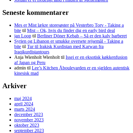
Seneste kommentarer
Mes er Mist lækre storesøster på Vesterbro Torv - Taking a
bite
til
Mist – Ok, hvis du finder dig en early bird deal
jan Loop
til
Berliner Döner Kebab – Så er den kalv barberet
Syrien og Libanon er smukke oversete rejsemål - Taking a
bite
til
Tur til Irakisk Kurdistan med Karwan fra
Iraqikurdistantours
Anja Wienholt Wienholt
til
Issei er en eksotisk køkkenfusion
af Japan og Peru
admin
til
Lee’s Kitchen Åboulevarden er en sjælden autentisk
kinesisk mad
Arkiver
maj 2024
april 2024
marts 2024
december 2023
november 2023
oktober 2023
september 2023