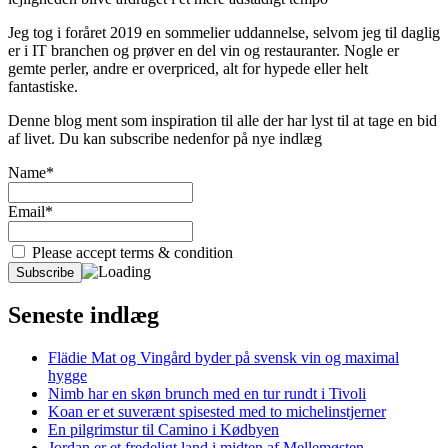
Jeg tog i foråret 2019 en sommelier uddannelse, selvom jeg til daglig
er i IT branchen og prøver en del vin og restauranter. Nogle er
gemte perler, andre er overpriced, alt for hypede eller helt
fantastiske.
Denne blog ment som inspiration til alle der har lyst til at tage en bid
af livet. Du kan subscribe nedenfor på nye indlæg
Name*
Email*
Please accept terms & condition
Seneste indlæg
Flädie Mat og Vingård byder på svensk vin og maximal
hygge
Nimb har en skøn brunch med en tur rundt i Tivoli
Koan er et suverænt spisested med to michelinstjerner
En pilgrimstur til Camino i Kødbyen
Jordan er et fredeligt land i midten af Mellemøsten