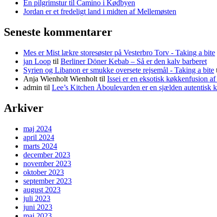
En pilgrimstur til Camino i Kødbyen
Jordan er et fredeligt land i midten af Mellemøsten
Seneste kommentarer
Mes er Mist lækre storesøster på Vesterbro Torv - Taking a bite
jan Loop
til
Berliner Döner Kebab – Så er den kalv barberet
Syrien og Libanon er smukke oversete rejsemål - Taking a bite
Anja Wienholt Wienholt
til
Issei er en eksotisk køkkenfusion a
admin
til
Lee’s Kitchen Åboulevarden er en sjælden autentisk 
Arkiver
maj 2024
april 2024
marts 2024
december 2023
november 2023
oktober 2023
september 2023
august 2023
juli 2023
juni 2023
maj 2023