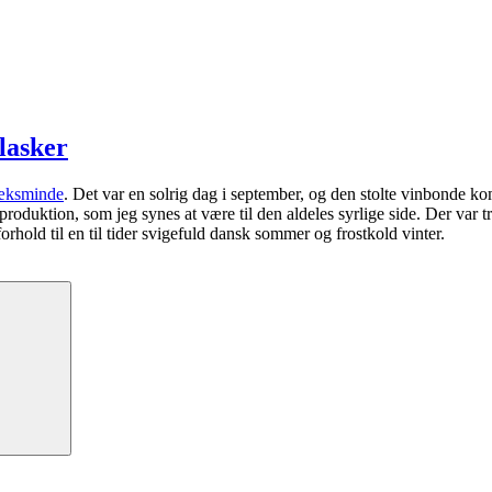
lasker
bæksminde
. Det var en solrig dag i september, og den stolte vinbonde ko
 vinproduktion, som jeg synes at være til den aldeles syrlige side. Der v
rhold til en til tider svigefuld dansk sommer og frostkold vinter.
Søg