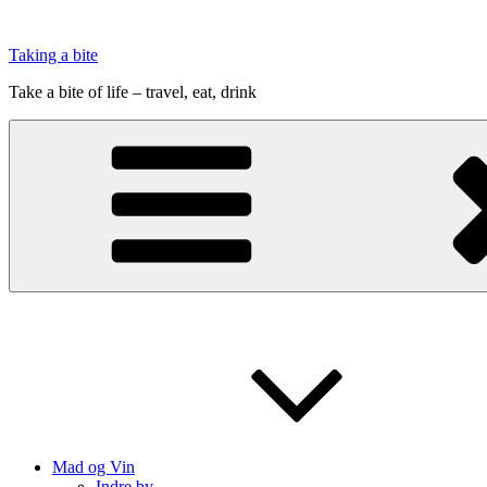
Videre
til
Taking a bite
indhold
Take a bite of life – travel, eat, drink
Mad og Vin
Indre by