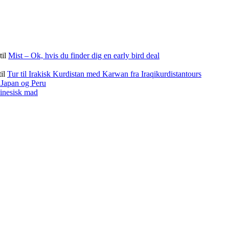
til
Mist – Ok, hvis du finder dig en early bird deal
til
Tur til Irakisk Kurdistan med Karwan fra Iraqikurdistantours
f Japan og Peru
kinesisk mad