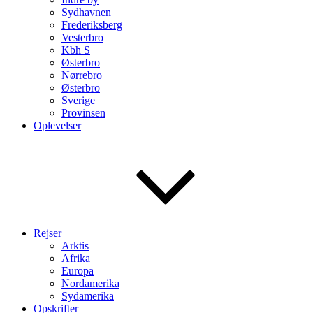
Sydhavnen
Frederiksberg
Vesterbro
Kbh S
Østerbro
Nørrebro
Østerbro
Sverige
Provinsen
Oplevelser
Rejser
Arktis
Afrika
Europa
Nordamerika
Sydamerika
Opskrifter