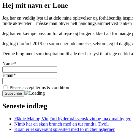
Hej mit navn er Lone
Jeg har en vældig lyst til at dele mine oplevelser og forhåbentlig inspir
finde aktiviteter – måske man bliver helt handlingslammet ved tanken
Jeg har en kæmpe passion for at rejse og bruger sikkert alt for mange
Jeg tog i foråret 2019 en sommelier uddannelse, selvom jeg til daglig er
Denne blog ment som inspiration til alle der har lyst til at tage en bi
Name*
Email*
Please accept terms & condition
Seneste indlæg
Flädie Mat og Vingård byder på svensk vin og maximal hygge
Nimb har en skøn brunch med en tur rundt i Tivoli
Koan er et suverænt spisested med to michelinstjerner