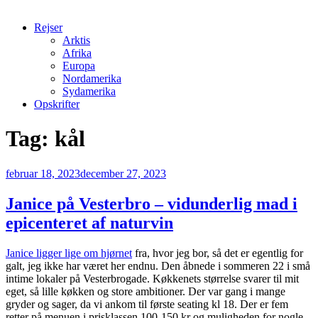
Rejser
Arktis
Afrika
Europa
Nordamerika
Sydamerika
Opskrifter
Tag:
kål
Udgivet
februar 18, 2023
december 27, 2023
den
Janice på Vesterbro – vidunderlig mad i
epicenteret af naturvin
Janice ligger lige om hjørnet
fra, hvor jeg bor, så det er egentlig for
galt, jeg ikke har været her endnu. Den åbnede i sommeren 22 i små
intime lokaler på Vesterbrogade. Køkkenets størrelse svarer til mit
eget, så lille køkken og store ambitioner. Der var gang i mange
gryder og sager, da vi ankom til første seating kl 18. Der er fem
retter på menuen i prisklassen 100-150 kr og muligheden for nogle