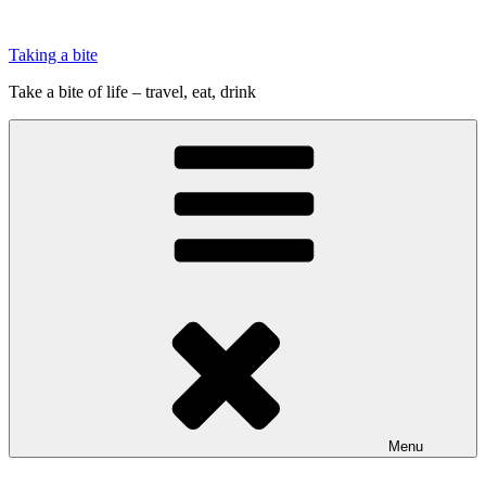
Videre
til
Taking a bite
indhold
Take a bite of life – travel, eat, drink
Menu