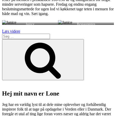
mindre serveringer som hapsere. Fredag og endnu engang
beslutningsmættede for ugen lod vi køkkenet tage teten i menuen for
både mad og vin. Sæt igang.
Janice
Restauranten
“Janice
Læs videre
Søg
på
efter:
Vesterbro
Søg
–
vidunderlig
mad
i
epicenteret
af
naturvin”
Hej mit navn er Lone
Jeg har en vældig lyst til at dele mine oplevelser og forhåbentlig
inspirere folk til at tage på opdagelse i Verden eller i Danmark. Der
foregår et utal af ting lige foran vores næser og aldrig har det været