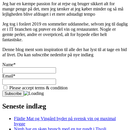
Jeg har en kæmpe passion for at rejse og bruger sikkert alt for
mange penge på det, men jeg tænker at jeg køber minder og så må
lejligheden blive afdraget i et mere adstadigt tempo
Jeg tog i foråret 2019 en sommelier uddannelse, selvom jeg til daglig
er i IT branchen og prøver en del vin og restauranter. Nogle er
gemte perler, andre er overpriced, alt for hypede eller helt
fantastiske.
Denne blog ment som inspiration til alle der har lyst til at tage en bid
af livet. Du kan subscribe nedenfor på nye indlæg
Name*
Email*
Please accept terms & condition
Seneste indlæg
Flädie Mat og Vingård byder på svensk vin og maximal
hygge
Nimb har en skøn brunch med en tur rundt i Tivoli