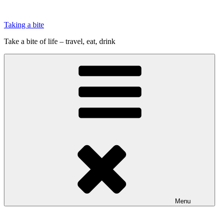
Videre
til
Taking a bite
indhold
Take a bite of life – travel, eat, drink
Menu