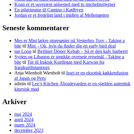
Koan er et suverænt spisested med to michelinstjerner
En pilgrimstur til Camino i Kødbyen
Jordan er et fredeligt land i midten af Mellemøsten
Seneste kommentarer
Mes er Mist lækre storesøster på Vesterbro Torv - Taking a
bite
til
Mist – Ok, hvis du finder dig en early bird deal
jan Loop
til
Berliner Döner Kebab – Så er den kalv barberet
Syrien og Libanon er smukke oversete rejsemål - Taking a
bite
til
Tur til Irakisk Kurdistan med Karwan fra
Iraqikurdistantours
Anja Wienholt Wienholt
til
Issei er en eksotisk køkkenfusion
af Japan og Peru
admin
til
Lee’s Kitchen Åboulevarden er en sjælden autentisk
kinesisk mad
Arkiver
maj 2024
april 2024
marts 2024
december 2023