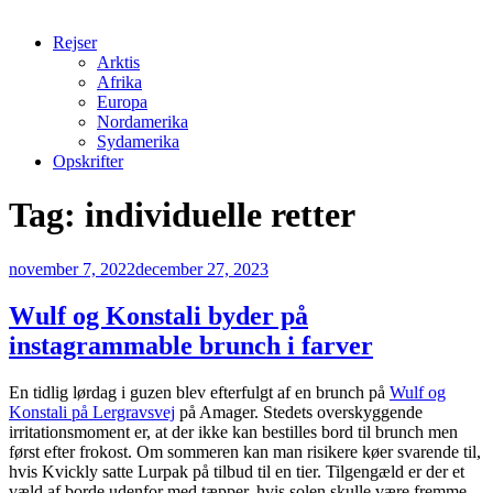
Rejser
Arktis
Afrika
Europa
Nordamerika
Sydamerika
Opskrifter
Tag:
individuelle retter
Udgivet
november 7, 2022
december 27, 2023
den
Wulf og Konstali byder på
instagrammable brunch i farver
En tidlig lørdag i guzen blev efterfulgt af en brunch på
Wulf og
Konstali på Lergravsvej
på Amager. Stedets overskyggende
irritationsmoment er, at der ikke kan bestilles bord til brunch men
først efter frokost. Om sommeren kan man risikere køer svarende til,
hvis Kvickly satte Lurpak på tilbud til en tier. Tilgengæld er der et
væld af borde udenfor med tæpper, hvis solen skulle være fremme.