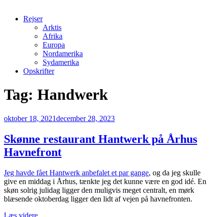
Rejser
Arktis
Afrika
Europa
Nordamerika
Sydamerika
Opskrifter
Tag:
Handwerk
Udgivet
oktober 18, 2021
december 28, 2023
den
Skønne restaurant Hantwerk på Århus
Havnefront
Jeg havde fået Hantwerk anbefalet et par gange
, og da jeg skulle
give en middag i Århus, tænkte jeg det kunne være en god idé. En
skøn solrig julidag ligger den muligvis meget centralt, en mørk
blæsende oktoberdag ligger den lidt af vejen på havnefronten.
“Skønne
Læs videre