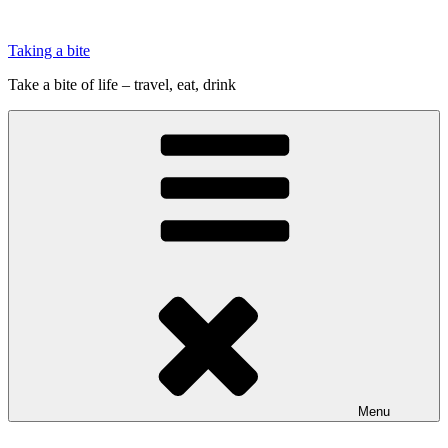
Videre
til
Taking a bite
indhold
Take a bite of life – travel, eat, drink
Menu