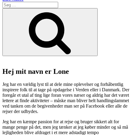
Søg
restaurant
efter:
Hantwerk
Søg
på
Århus
Havnefront”
Hej mit navn er Lone
Jeg har en vældig lyst til at dele mine oplevelser og forhåbentlig
inspirere folk til at tage på opdagelse i Verden eller i Danmark. Der
foregår et utal af ting lige foran vores næser og aldrig har det været
lettere at finde aktiviteter – måske man bliver helt handlingslammet
ved tanken om de begivenheder man ser på Facebook eller alle de
rejser der udbydes.
Jeg har en kæmpe passion for at rejse og bruger sikkert alt for
mange penge på det, men jeg tænker at jeg køber minder og så må
lejligheden blive afdraget i et mere adstadigt tempo