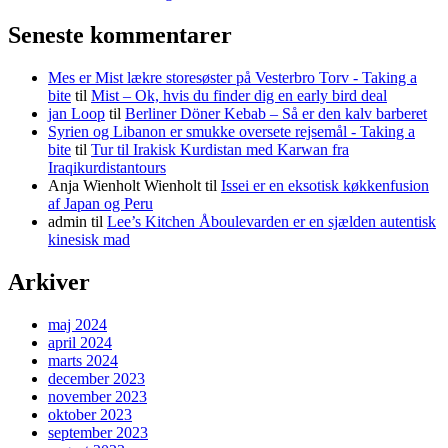
Seneste kommentarer
Mes er Mist lækre storesøster på Vesterbro Torv - Taking a
bite
til
Mist – Ok, hvis du finder dig en early bird deal
jan Loop
til
Berliner Döner Kebab – Så er den kalv barberet
Syrien og Libanon er smukke oversete rejsemål - Taking a
bite
til
Tur til Irakisk Kurdistan med Karwan fra
Iraqikurdistantours
Anja Wienholt Wienholt
til
Issei er en eksotisk køkkenfusion
af Japan og Peru
admin
til
Lee’s Kitchen Åboulevarden er en sjælden autentisk
kinesisk mad
Arkiver
maj 2024
april 2024
marts 2024
december 2023
november 2023
oktober 2023
september 2023