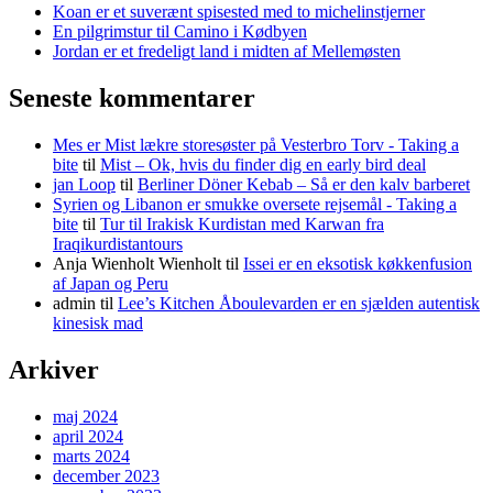
Koan er et suverænt spisested med to michelinstjerner
En pilgrimstur til Camino i Kødbyen
Jordan er et fredeligt land i midten af Mellemøsten
Seneste kommentarer
Mes er Mist lækre storesøster på Vesterbro Torv - Taking a
bite
til
Mist – Ok, hvis du finder dig en early bird deal
jan Loop
til
Berliner Döner Kebab – Så er den kalv barberet
Syrien og Libanon er smukke oversete rejsemål - Taking a
bite
til
Tur til Irakisk Kurdistan med Karwan fra
Iraqikurdistantours
Anja Wienholt Wienholt
til
Issei er en eksotisk køkkenfusion
af Japan og Peru
admin
til
Lee’s Kitchen Åboulevarden er en sjælden autentisk
kinesisk mad
Arkiver
maj 2024
april 2024
marts 2024
december 2023