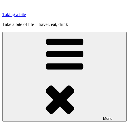
Videre
til
Taking a bite
indhold
Take a bite of life – travel, eat, drink
Menu