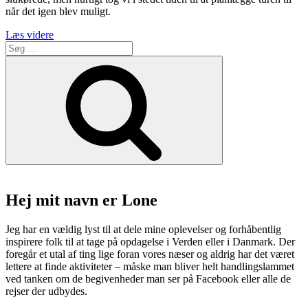
når det igen blev muligt.
“To
Læs videre
Søg
ugers
efter:
fantastisk
Søg
Roadtrip
i
Grækenland,
September
2021”
Hej mit navn er Lone
Jeg har en vældig lyst til at dele mine oplevelser og forhåbentlig
inspirere folk til at tage på opdagelse i Verden eller i Danmark. Der
foregår et utal af ting lige foran vores næser og aldrig har det været
lettere at finde aktiviteter – måske man bliver helt handlingslammet
ved tanken om de begivenheder man ser på Facebook eller alle de
rejser der udbydes.