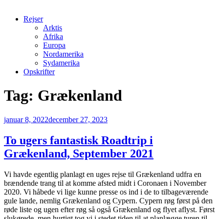
Rejser
Arktis
Afrika
Europa
Nordamerika
Sydamerika
Opskrifter
Tag:
Grækenland
Udgivet
januar 8, 2022
december 27, 2023
den
To ugers fantastisk Roadtrip i
Grækenland, September 2021
Vi havde egentlig planlagt en uges rejse til Grækenland udfra en
brændende trang til at komme afsted midt i Coronaen i November
2020. Vi håbede vi lige kunne presse os ind i de to tilbageværende
gule lande, nemlig Grækenland og Cypern. Cypern røg først på den
røde liste og ugen efter røg så også Grækenland og flyet aflyst. Først
slukørede, men hurtigt tog vi i stedet tiden til at planlægge turen til