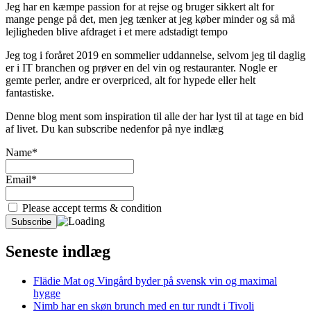
Jeg har en kæmpe passion for at rejse og bruger sikkert alt for
mange penge på det, men jeg tænker at jeg køber minder og så må
lejligheden blive afdraget i et mere adstadigt tempo
Jeg tog i foråret 2019 en sommelier uddannelse, selvom jeg til daglig
er i IT branchen og prøver en del vin og restauranter. Nogle er
gemte perler, andre er overpriced, alt for hypede eller helt
fantastiske.
Denne blog ment som inspiration til alle der har lyst til at tage en bid
af livet. Du kan subscribe nedenfor på nye indlæg
Name*
Email*
Please accept terms & condition
Seneste indlæg
Flädie Mat og Vingård byder på svensk vin og maximal
hygge
Nimb har en skøn brunch med en tur rundt i Tivoli