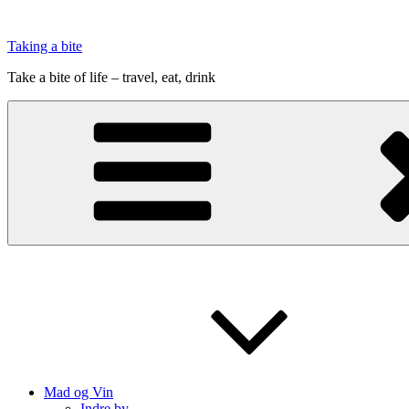
Videre
til
Taking a bite
indhold
Take a bite of life – travel, eat, drink
Mad og Vin
Indre by