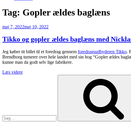
Tag:
Gopler ældes baglæns
Udgivet
maj 7, 2022
maj 10, 2022
den
Tikko og gopler ældes baglæns med Nickl
Jeg køber tit billet til et foredrag gennem
foredragsudbyderen Tikko
. 
Brendborg turnerer over hele landet med sin bog “Gopler ældes baglæn
kunne man da godt selv lige fabrikere.
“Tikko
Læs videre
Søg
og
efter:
gopler
ældes
baglæns
med
Nicklas
Brendborg”