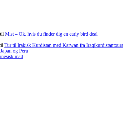
til
Mist – Ok, hvis du finder dig en early bird deal
til
Tur til Irakisk Kurdistan med Karwan fra Iraqikurdistantours
f Japan og Peru
kinesisk mad