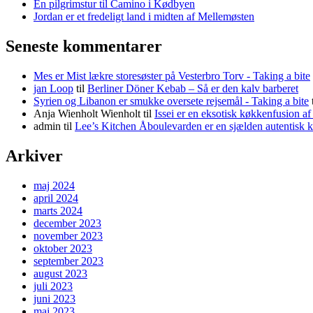
En pilgrimstur til Camino i Kødbyen
Jordan er et fredeligt land i midten af Mellemøsten
Seneste kommentarer
Mes er Mist lækre storesøster på Vesterbro Torv - Taking a bite
jan Loop
til
Berliner Döner Kebab – Så er den kalv barberet
Syrien og Libanon er smukke oversete rejsemål - Taking a bite
Anja Wienholt Wienholt
til
Issei er en eksotisk køkkenfusion a
admin
til
Lee’s Kitchen Åboulevarden er en sjælden autentisk 
Arkiver
maj 2024
april 2024
marts 2024
december 2023
november 2023
oktober 2023
september 2023
august 2023
juli 2023
juni 2023
maj 2023