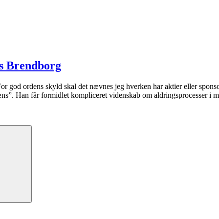
as Brendborg
For god ordens skyld skal det nævnes jeg hverken har aktier eller sponso
s”. Han får formidlet kompliceret videnskab om aldringsprocesser i me
Søg