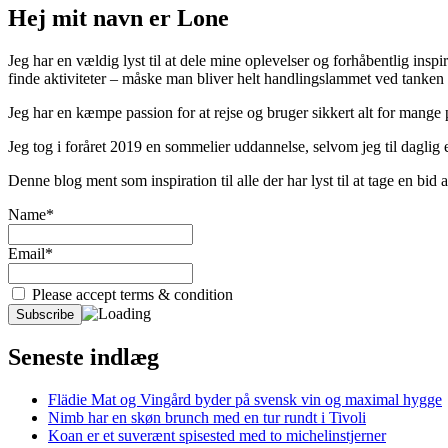
Hej mit navn er Lone
Jeg har en vældig lyst til at dele mine oplevelser og forhåbentlig inspir
finde aktiviteter – måske man bliver helt handlingslammet ved tanken
Jeg har en kæmpe passion for at rejse og bruger sikkert alt for mange
Jeg tog i foråret 2019 en sommelier uddannelse, selvom jeg til daglig er
Denne blog ment som inspiration til alle der har lyst til at tage en bi
Name*
Email*
Please accept terms & condition
Seneste indlæg
Flädie Mat og Vingård byder på svensk vin og maximal hygge
Nimb har en skøn brunch med en tur rundt i Tivoli
Koan er et suverænt spisested med to michelinstjerner