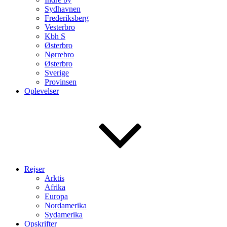
Sydhavnen
Frederiksberg
Vesterbro
Kbh S
Østerbro
Nørrebro
Østerbro
Sverige
Provinsen
Oplevelser
Rejser
Arktis
Afrika
Europa
Nordamerika
Sydamerika
Opskrifter