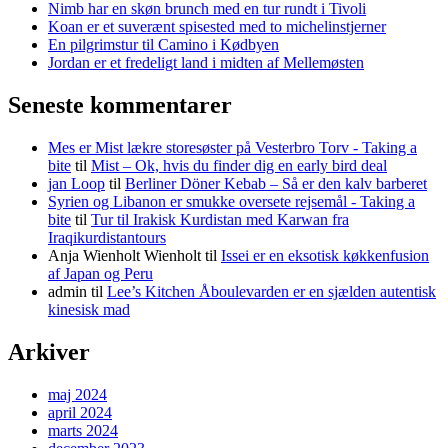
Nimb har en skøn brunch med en tur rundt i Tivoli
Koan er et suverænt spisested med to michelinstjerner
En pilgrimstur til Camino i Kødbyen
Jordan er et fredeligt land i midten af Mellemøsten
Seneste kommentarer
Mes er Mist lækre storesøster på Vesterbro Torv - Taking a
bite
til
Mist – Ok, hvis du finder dig en early bird deal
jan Loop
til
Berliner Döner Kebab – Så er den kalv barberet
Syrien og Libanon er smukke oversete rejsemål - Taking a
bite
til
Tur til Irakisk Kurdistan med Karwan fra
Iraqikurdistantours
Anja Wienholt Wienholt
til
Issei er en eksotisk køkkenfusion
af Japan og Peru
admin
til
Lee’s Kitchen Åboulevarden er en sjælden autentisk
kinesisk mad
Arkiver
maj 2024
april 2024
marts 2024