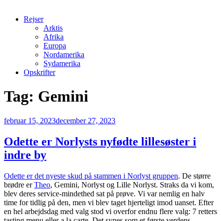
Rejser
Arktis
Afrika
Europa
Nordamerika
Sydamerika
Opskrifter
Tag:
Gemini
Udgivet
februar 15, 2023
december 27, 2023
den
Odette er Norlysts nyfødte lillesøster i
indre by
Odette er det nyeste skud på stammen i Norlyst gruppen
. De større
brødre er
Theo
, Gemini, Norlyst og Lille Norlyst. Straks da vi kom,
blev deres service-mindethed sat på prøve. Vi var nemlig en halv
time for tidlig på den, men vi blev taget hjerteligt imod uanset. Efter
en hel arbejdsdag med valg stod vi overfor endnu flere valg: 7 retters
tasting menu eller a la carte. Det synes som et første verdens