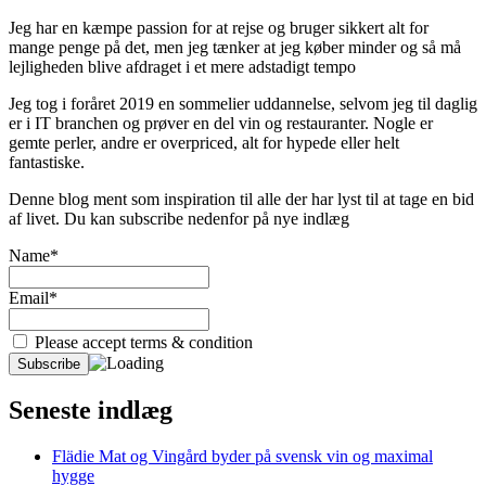
Jeg har en kæmpe passion for at rejse og bruger sikkert alt for
mange penge på det, men jeg tænker at jeg køber minder og så må
lejligheden blive afdraget i et mere adstadigt tempo
Jeg tog i foråret 2019 en sommelier uddannelse, selvom jeg til daglig
er i IT branchen og prøver en del vin og restauranter. Nogle er
gemte perler, andre er overpriced, alt for hypede eller helt
fantastiske.
Denne blog ment som inspiration til alle der har lyst til at tage en bid
af livet. Du kan subscribe nedenfor på nye indlæg
Name*
Email*
Please accept terms & condition
Seneste indlæg
Flädie Mat og Vingård byder på svensk vin og maximal
hygge