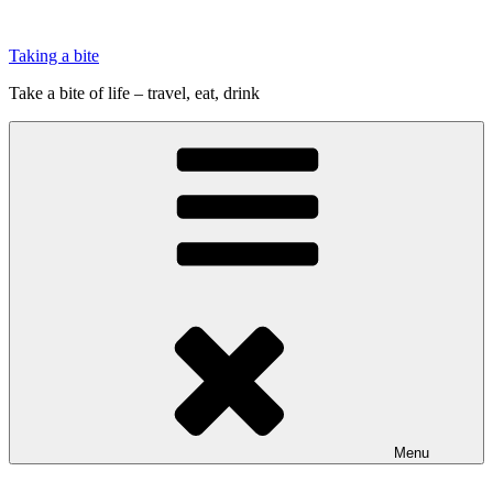
Videre
til
Taking a bite
indhold
Take a bite of life – travel, eat, drink
Menu