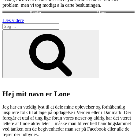
problem, men vi tog modigt a la carte beslutningen.
Bordet
Menu
“Odette
Læs videre
Søg
er
efter:
Norlysts
Søg
nyfødte
lillesøster
i
indre
by”
Hej mit navn er Lone
Jeg har en vældig lyst til at dele mine oplevelser og forhåbentlig
inspirere folk til at tage på opdagelse i Verden eller i Danmark. Der
foregår et utal af ting lige foran vores næser og aldrig har det været
lettere at finde aktiviteter – måske man bliver helt handlingslammet
ved tanken om de begivenheder man ser på Facebook eller alle de
rejser der udbydes.