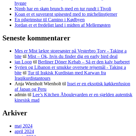
hygge
Nimb har en skøn brunch med en tur rundt i Tivoli
Koan er et suverænt spisested med to michelinstjerner
En pilgrimstur til Camino i Kødbyen
Jordan er et fredeligt land i midten af Mellemøsten
Seneste kommentarer
Mes er Mist lækre storesøster på Vesterbro Torv - Taking a
bite
til
Mist – Ok, hvis du finder dig en early bird deal
jan Loop
til
Berliner Döner Kebab – Så er den kalv barberet
Syrien og Libanon er smukke oversete rejsemål - Taking a
bite
til
Tur til Irakisk Kurdistan med Karwan fra
Iraqikurdistantours
Anja Wienholt Wienholt
til
Issei er en eksotisk køkkenfusion
af Japan og Peru
admin
til
Lee’s Kitchen Åboulevarden er en sjælden autentisk
kinesisk mad
Arkiver
maj 2024
april 2024