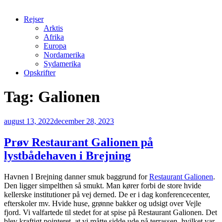
Rejser
Arktis
Afrika
Europa
Nordamerika
Sydamerika
Opskrifter
Tag:
Galionen
Udgivet
august 13, 2022
december 28, 2023
den
Prøv Restaurant Galionen på
lystbådehaven i Brejning
Havnen I Brejning danner smuk baggrund for
Restaurant Galionen
.
Den ligger simpelthen så smukt. Man kører forbi de store hvide
kellerske institutioner på vej derned. De er i dag konferencecenter,
efterskoler mv. Hvide huse, grønne bakker og udsigt over Vejle
fjord. Vi valfartede til stedet for at spise på Restaurant Galionen. Det
blev kraftigt pointeret, at vi måtte sidde ude på terrassen, hvilket var