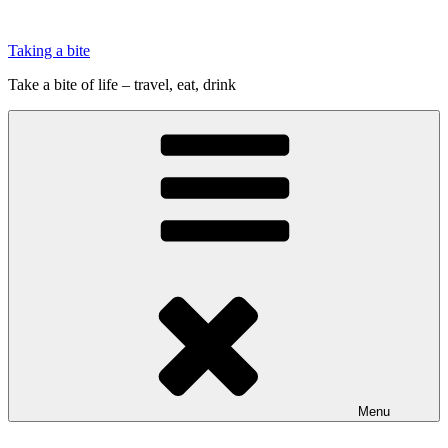
Videre
til
Taking a bite
indhold
Take a bite of life – travel, eat, drink
Menu