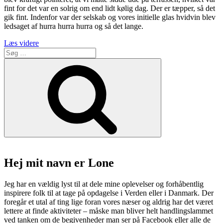
fint for det var en solrig om end lidt kølig dag. Der er tæpper, så det
gik fint. Indenfor var der selskab og vores initielle glas hvidvin blev
ledsaget af hurra hurra hurra og så det lange.
“Prøv
Læs videre
Søg
Restaurant
efter:
Galionen
Søg
på
lystbådehaven
i
Brejning”
Hej mit navn er Lone
Jeg har en vældig lyst til at dele mine oplevelser og forhåbentlig
inspirere folk til at tage på opdagelse i Verden eller i Danmark. Der
foregår et utal af ting lige foran vores næser og aldrig har det været
lettere at finde aktiviteter – måske man bliver helt handlingslammet
ved tanken om de begivenheder man ser på Facebook eller alle de