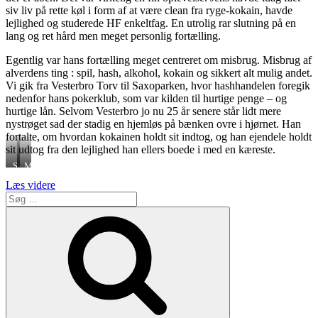
siv liv på rette køl i form af at være clean fra ryge-kokain, havde
lejlighed og studerede HF enkeltfag. En utrolig rar slutning på en
lang og ret hård men meget personlig fortælling.
Egentlig var hans fortælling meget centreret om misbrug. Misbrug af
alverdens ting : spil, hash, alkohol, kokain og sikkert alt mulig andet.
Vi gik fra Vesterbro Torv til Saxoparken, hvor hashhandelen foregik
nedenfor hans pokerklub, som var kilden til hurtige penge – og
hurtige lån. Selvom Vesterbro jo nu 25 år senere står lidt mere
nystrøget sad der stadig en hjemløs på bænken ovre i hjørnet. Han
fortalte, om hvordan kokainen holdt sit indtog, og han ejendele holdt
sit udtog fra den lejlighed han ellers boede i med en kæreste.
Saxoparken,
Mændenes
lånt
hjem,
“Gadens
Læs videre
fra
lånt
Søg
Stemmer
KK.dk
fra
efter:
–
eb.dk
Søg
en
fascinerende
fortælling
fra
Vesterbro”