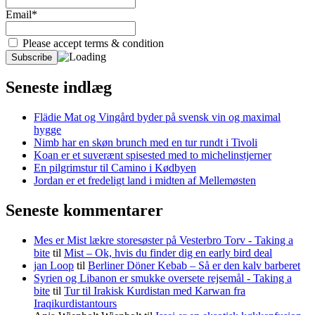
Email*
Please accept terms & condition
Seneste indlæg
Flädie Mat og Vingård byder på svensk vin og maximal
hygge
Nimb har en skøn brunch med en tur rundt i Tivoli
Koan er et suverænt spisested med to michelinstjerner
En pilgrimstur til Camino i Kødbyen
Jordan er et fredeligt land i midten af Mellemøsten
Seneste kommentarer
Mes er Mist lækre storesøster på Vesterbro Torv - Taking a
bite
til
Mist – Ok, hvis du finder dig en early bird deal
jan Loop
til
Berliner Döner Kebab – Så er den kalv barberet
Syrien og Libanon er smukke oversete rejsemål - Taking a
bite
til
Tur til Irakisk Kurdistan med Karwan fra
Iraqikurdistantours