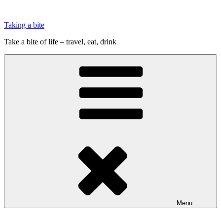
Videre
til
Taking a bite
indhold
Take a bite of life – travel, eat, drink
Menu