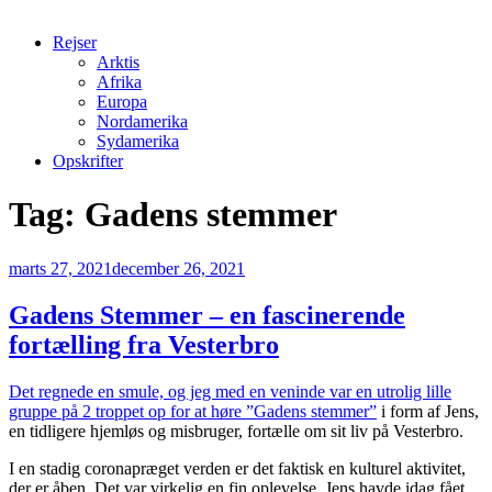
Rejser
Arktis
Afrika
Europa
Nordamerika
Sydamerika
Opskrifter
Tag:
Gadens stemmer
Udgivet
marts 27, 2021
december 26, 2021
den
Gadens Stemmer – en fascinerende
fortælling fra Vesterbro
Det regnede en smule, og jeg med en veninde var en utrolig lille
gruppe på 2 troppet op for at høre ”Gadens stemmer”
i form af Jens,
en tidligere hjemløs og misbruger, fortælle om sit liv på Vesterbro.
I en stadig coronapræget verden er det faktisk en kulturel aktivitet,
der er åben. Det var virkelig en fin oplevelse. Jens havde idag fået