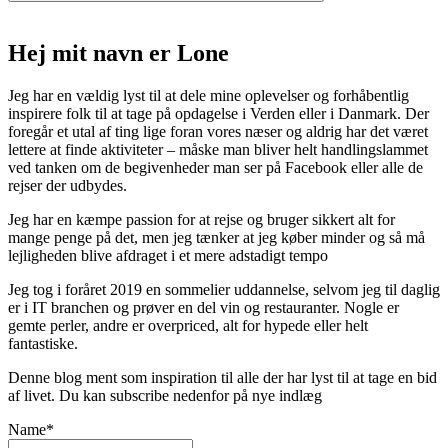
Hej mit navn er Lone
Jeg har en vældig lyst til at dele mine oplevelser og forhåbentlig
inspirere folk til at tage på opdagelse i Verden eller i Danmark. Der
foregår et utal af ting lige foran vores næser og aldrig har det været
lettere at finde aktiviteter – måske man bliver helt handlingslammet
ved tanken om de begivenheder man ser på Facebook eller alle de
rejser der udbydes.
Jeg har en kæmpe passion for at rejse og bruger sikkert alt for
mange penge på det, men jeg tænker at jeg køber minder og så må
lejligheden blive afdraget i et mere adstadigt tempo
Jeg tog i foråret 2019 en sommelier uddannelse, selvom jeg til daglig
er i IT branchen og prøver en del vin og restauranter. Nogle er
gemte perler, andre er overpriced, alt for hypede eller helt
fantastiske.
Denne blog ment som inspiration til alle der har lyst til at tage en bid
af livet. Du kan subscribe nedenfor på nye indlæg
Name*