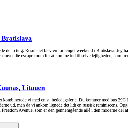
 Bratislava
rede de to ting. Resultatet blev en forlænget weekend i Bratislava. Jeg 
ige omvendte escape room for at komme ind til selve lejligheden, som
Kaunas, Litauen
et kombinerede vi med en st. bededagsferie. Du kommer med bus 29G lig
derne ud, men da vi ankom lignede det lidt en russisk reminiscens. Opg
r til Freedom Avenue, som er den gennemgående allé i den moderne del a
Søg