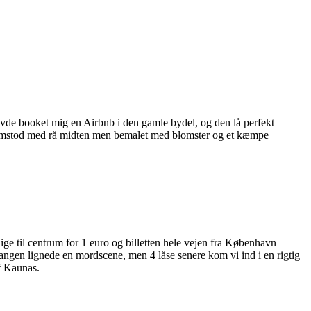
havde booket mig en Airbnb i den gamle bydel, og den lå perfekt
 fremstod med rå midten men bemalet med blomster og et kæmpe
e til centrum for 1 euro og billetten hele vejen fra København
angen lignede en mordscene, men 4 låse senere kom vi ind i en rigtig
f Kaunas.