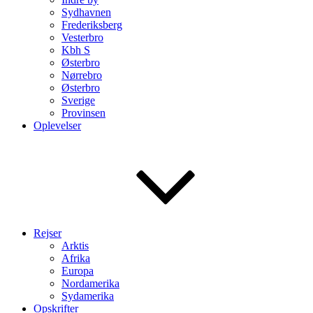
Sydhavnen
Frederiksberg
Vesterbro
Kbh S
Østerbro
Nørrebro
Østerbro
Sverige
Provinsen
Oplevelser
Rejser
Arktis
Afrika
Europa
Nordamerika
Sydamerika
Opskrifter