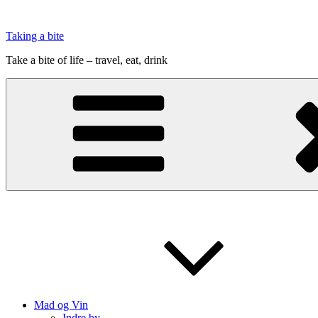
Videre
til
Taking a bite
indhold
Take a bite of life – travel, eat, drink
Mad og Vin
Indre by