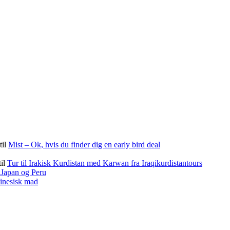
til
Mist – Ok, hvis du finder dig en early bird deal
til
Tur til Irakisk Kurdistan med Karwan fra Iraqikurdistantours
f Japan og Peru
kinesisk mad