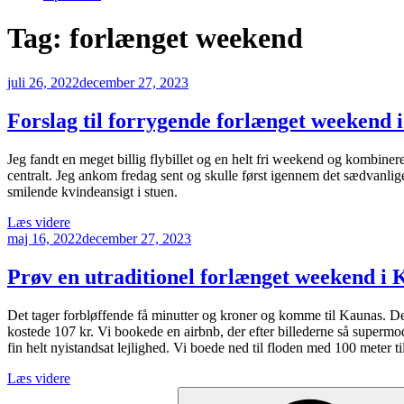
Tag:
forlænget weekend
Udgivet
juli 26, 2022
december 27, 2023
den
Forslag til forrygende forlænget weekend i
Jeg fandt en meget billig flybillet og en helt fri weekend og kombine
centralt. Jeg ankom fredag sent og skulle først igennem det sædvanl
smilende kvindeansigt i stuen.
“Forslag
Læs videre
Udgivet
til
maj 16, 2022
december 27, 2023
den
forrygende
forlænget
Prøv en utraditionel forlænget weekend i 
weekend
i
Det tager forbløffende få minutter og kroner og komme til Kaunas. D
Bratislava”
kostede 107 kr. Vi bookede en airbnb, der efter billederne så supermo
fin helt nyistandsat lejlighed. Vi boede ned til floden med 100 mete
“Prøv
Læs videre
Søg
en