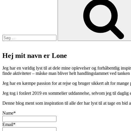
efter:
utraditionel
forlænget
weekend
i
Kaunas,
Litauen”
Hej mit navn er Lone
Jeg har en vældig lyst til at dele mine oplevelser og forhåbentlig inspir
finde aktiviteter – måske man bliver helt handlingslammet ved tanken
Jeg har en kæmpe passion for at rejse og bruger sikkert alt for mange
Jeg tog i foråret 2019 en sommelier uddannelse, selvom jeg til daglig er
Denne blog ment som inspiration til alle der har lyst til at tage en bi
Name*
Email*