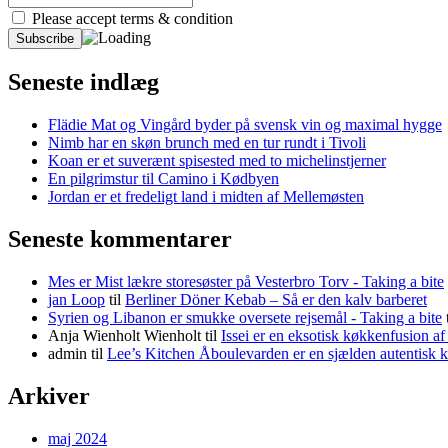
Please accept terms & condition
Seneste indlæg
Flädie Mat og Vingård byder på svensk vin og maximal hygge
Nimb har en skøn brunch med en tur rundt i Tivoli
Koan er et suverænt spisested med to michelinstjerner
En pilgrimstur til Camino i Kødbyen
Jordan er et fredeligt land i midten af Mellemøsten
Seneste kommentarer
Mes er Mist lækre storesøster på Vesterbro Torv - Taking a bite
jan Loop
til
Berliner Döner Kebab – Så er den kalv barberet
Syrien og Libanon er smukke oversete rejsemål - Taking a bite
Anja Wienholt Wienholt
til
Issei er en eksotisk køkkenfusion a
admin
til
Lee’s Kitchen Åboulevarden er en sjælden autentisk 
Arkiver
maj 2024