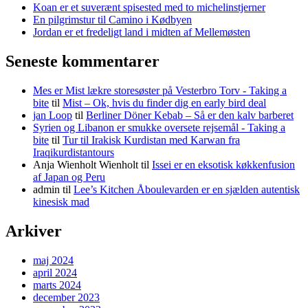
Koan er et suverænt spisested med to michelinstjerner
En pilgrimstur til Camino i Kødbyen
Jordan er et fredeligt land i midten af Mellemøsten
Seneste kommentarer
Mes er Mist lækre storesøster på Vesterbro Torv - Taking a
bite
til
Mist – Ok, hvis du finder dig en early bird deal
jan Loop
til
Berliner Döner Kebab – Så er den kalv barberet
Syrien og Libanon er smukke oversete rejsemål - Taking a
bite
til
Tur til Irakisk Kurdistan med Karwan fra
Iraqikurdistantours
Anja Wienholt Wienholt
til
Issei er en eksotisk køkkenfusion
af Japan og Peru
admin
til
Lee’s Kitchen Åboulevarden er en sjælden autentisk
kinesisk mad
Arkiver
maj 2024
april 2024
marts 2024
december 2023