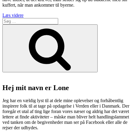
kuffert, når man ankommer til byerne.
“Portugal
Læs videre
Søg
–
efter:
Lovely
Søg
Lissabon
og
Pragtfulde
Porto”
Hej mit navn er Lone
Jeg har en vældig lyst til at dele mine oplevelser og forhåbentlig
inspirere folk til at tage på opdagelse i Verden eller i Danmark. Der
foregår et utal af ting lige foran vores næser og aldrig har det været
lettere at finde aktiviteter – måske man bliver helt handlingslammet
ved tanken om de begivenheder man ser på Facebook eller alle de
rejser der udbydes.