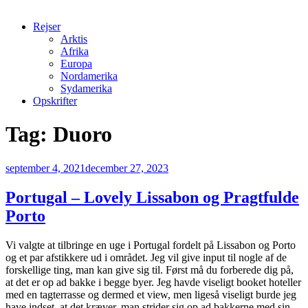
Rejser
Arktis
Afrika
Europa
Nordamerika
Sydamerika
Opskrifter
Tag:
Duoro
Udgivet
september 4, 2021
december 27, 2023
den
Portugal – Lovely Lissabon og Pragtfulde
Porto
Vi valgte at tilbringe en uge i Portugal fordelt på Lissabon og Porto
og et par afstikkere ud i området. Jeg vil give input til nogle af de
forskellige ting, man kan give sig til. Først må du forberede dig på,
at det er op ad bakke i begge byer. Jeg havde viseligt booket hoteller
med en tagterrasse og dermed et view, men ligeså viseligt burde jeg
have indset, at det kræver, man strider sig op ad bakkerne med sin