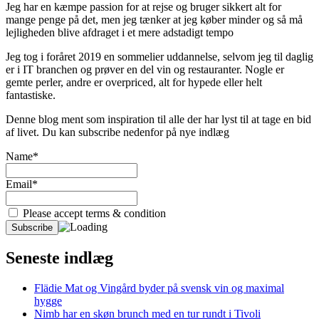
Jeg har en kæmpe passion for at rejse og bruger sikkert alt for
mange penge på det, men jeg tænker at jeg køber minder og så må
lejligheden blive afdraget i et mere adstadigt tempo
Jeg tog i foråret 2019 en sommelier uddannelse, selvom jeg til daglig
er i IT branchen og prøver en del vin og restauranter. Nogle er
gemte perler, andre er overpriced, alt for hypede eller helt
fantastiske.
Denne blog ment som inspiration til alle der har lyst til at tage en bid
af livet. Du kan subscribe nedenfor på nye indlæg
Name*
Email*
Please accept terms & condition
Seneste indlæg
Flädie Mat og Vingård byder på svensk vin og maximal
hygge
Nimb har en skøn brunch med en tur rundt i Tivoli