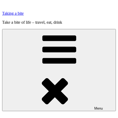
Videre
til
Taking a bite
indhold
Take a bite of life – travel, eat, drink
Menu