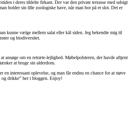
tiden i deres tildelte firkant. Der var den private terrasse med udsigt
an holder sin lille zoologiske have, når man bor på et slot. Det er
man kunne vælge mellem salat eller kål siden. Jeg bekendte mig til
mster og biodiversitet.
t at ansøge om en retræte-lejlighed. Møbelpolsteren, der havde aftjent
åtænker at bruge sin alderdom.
 er en interessant oplevelse, og man får endnu en chance for at støve
og drikke” her i bloggen. Enjoy!