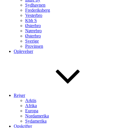
Sydhavnen
Frederiksberg
Vesterbro
Kbh S
Østerbro
Nørrebro
Østerbro
Sverige
Provinsen
Oplevelser
Rejser
Arktis
Afrika
Europa
Nordamerika
Sydamerika
Opskrifter