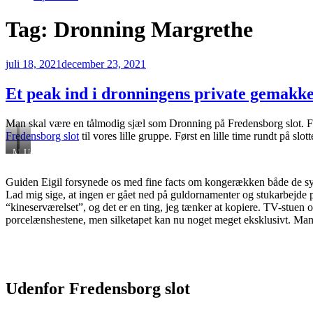
Tag:
Dronning Margrethe
Udgivet
juli 18, 2021
december 23, 2021
den
Et peak ind i dronningens private gemakke
Man skal være en tålmodig sjæl som Dronning på Fredensborg slot. Fra ti
Fredensborg slot
til vores lille gruppe. Først en lille time rundt på slot
Marmorhaven
Udsigten
fra
hoveddøren
Guiden Eigil forsynede os med fine facts om kongerækken både de syn
Lad mig sige, at ingen er gået ned på guldornamenter og stukarbejde p
“kineserværelset”, og det er en ting, jeg tænker at kopiere. TV-stuen
porcelænshestene, men silketapet kan nu noget meget eksklusivt. Man 
Udenfor Fredensborg slot