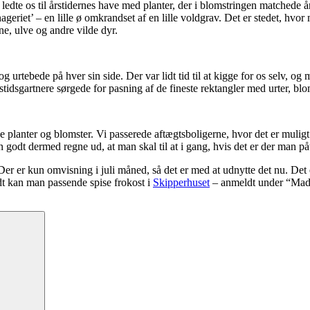
edte os til årstidernes have med planter, der i blomstringen matchede års
iet’ – en lille ø omkrandset af en lille voldgrav. Det er stedet, hvor m
ne, ulve og andre vilde dyr.
rtebede på hver sin side. Der var lidt tid til at kigge for os selv, og 
stidsgartnere sørgede for pasning af de fineste rektangler med urter, blo
de planter og blomster. Vi passerede aftægtsboligerne, hvor det er mulig
n godt dermed regne ud, at man skal til at i gang, hvis det er der man p
 Der er kun omvisning i juli måned, så det er med at udnytte det nu. Det
dt kan man passende spise frokost i
Skipperhuset
– anmeldt under “Mad 
Søg