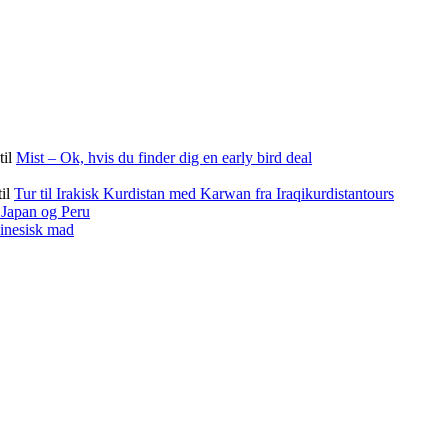
til
Mist – Ok, hvis du finder dig en early bird deal
til
Tur til Irakisk Kurdistan med Karwan fra Iraqikurdistantours
f Japan og Peru
kinesisk mad