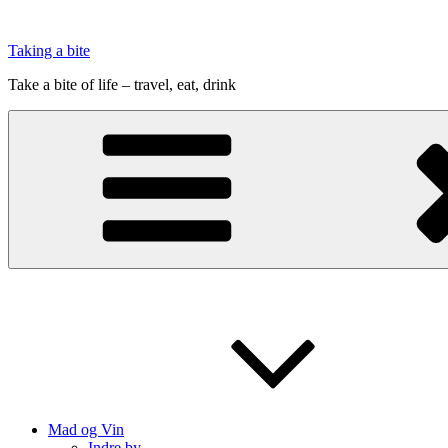
Videre
til
Taking a bite
indhold
Take a bite of life – travel, eat, drink
Mad og Vin
Indre by