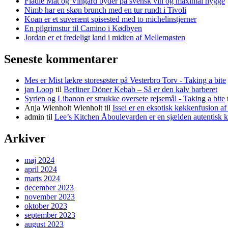
Flädie Mat og Vingård byder på svensk vin og maximal hygge
Nimb har en skøn brunch med en tur rundt i Tivoli
Koan er et suverænt spisested med to michelinstjerner
En pilgrimstur til Camino i Kødbyen
Jordan er et fredeligt land i midten af Mellemøsten
Seneste kommentarer
Mes er Mist lækre storesøster på Vesterbro Torv - Taking a bite
jan Loop
til
Berliner Döner Kebab – Så er den kalv barberet
Syrien og Libanon er smukke oversete rejsemål - Taking a bite
Anja Wienholt Wienholt
til
Issei er en eksotisk køkkenfusion a
admin
til
Lee’s Kitchen Åboulevarden er en sjælden autentisk 
Arkiver
maj 2024
april 2024
marts 2024
december 2023
november 2023
oktober 2023
september 2023
august 2023