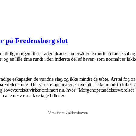
r på Fredensborg slot
dlig morgen til sen aften drøner undersåtterne rundt på første sal og kig
tet og en lille time rundt i den inderste del af haven, som normalt er lukke
dige eskapader, de vundne slag og ikke mindst de tabte. Årstal føg os
å Fredensborg. Der var kæmpe malerier overalt – ikke mindst i loftet. 
 og soveværelset virker ordinært nu, hvor “Morgenopstandelsesværelset” 
måtte desværre ikke tage billeder.
View from køkkenhaven