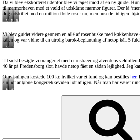
Da vi blev ekskorteret udenfor blev vi taget imod af en ny guide. Hun l
til marmorhaven med et væld af udskårne marmor figurer. Der lå ‘menager
dog udskiftet med en million flotte roser nu, men husede tidligere bjør
Menageri-
Barok
Rosen-
øen
kål
espalier
Vi blev guidet videre gennem en allé af rosenbuske med køkkenhave og u
kålen og var vidne til en utrolig barok-beplantning af netop kål. 5 fuld
Mistænkene
Orangeriet
Til sidst besøgte vi orangeriet med citrustræer og alverdens velduften
40 år på Fredensborg slot, havde netop fået en sådan lejlighed. Jeg ka
Omvisningen kostede 100 kr, hvilket var et fund og kan bestilles
her
.
sin lidt anløbne kongerækkeviden lidt af igen. Når man har været run
Her
Abrikoser
begraves
Søg
alle
efter:
Dronningens
hunde.
Pt
16
stk