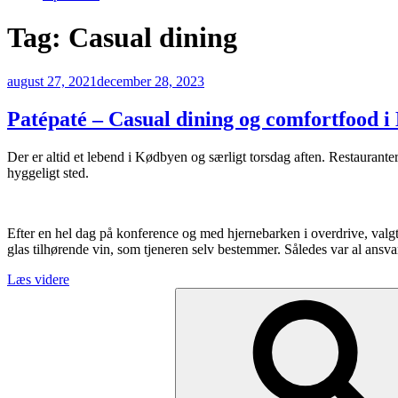
Tag:
Casual dining
Udgivet
august 27, 2021
december 28, 2023
den
Patépaté – Casual dining og comfortfood 
Der er altid et lebend i Kødbyen og særligt torsdag aften. Restaurant
hyggeligt sted.
Efter en hel dag på konference og med hjernebarken i overdrive, valg
glas tilhørende vin, som tjeneren selv bestemmer. Således var al ansva
“Patépaté
Læs videre
Søg
–
efter:
Casual
dining
og
comfortfood
i
Kødbyen”