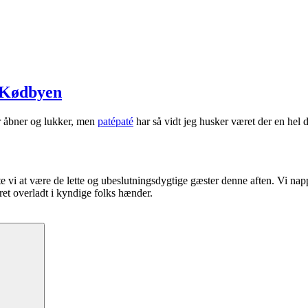
i Kødbyen
er åbner og lukker, men
patépaté
har så vidt jeg husker været der en hel d
te vi at være de lette og ubeslutningsdygtige gæster denne aften. Vi n
ret overladt i kyndige folks hænder.
Søg