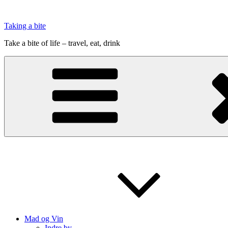
Videre
til
Taking a bite
indhold
Take a bite of life – travel, eat, drink
Mad og Vin
Indre by