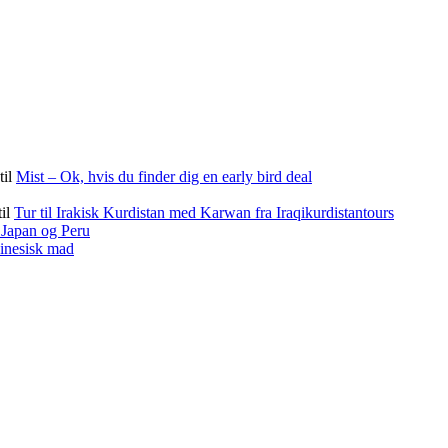
til
Mist – Ok, hvis du finder dig en early bird deal
til
Tur til Irakisk Kurdistan med Karwan fra Iraqikurdistantours
f Japan og Peru
kinesisk mad