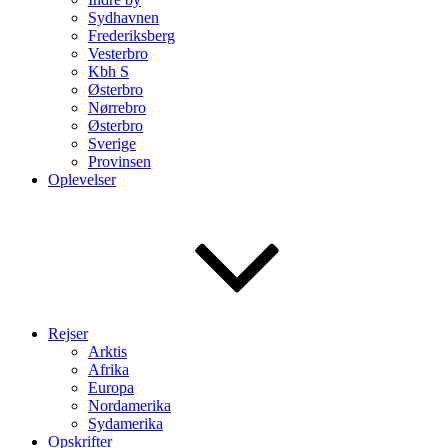
Sydhavnen
Frederiksberg
Vesterbro
Kbh S
Østerbro
Nørrebro
Østerbro
Sverige
Provinsen
Oplevelser
Rejser
Arktis
Afrika
Europa
Nordamerika
Sydamerika
Opskrifter