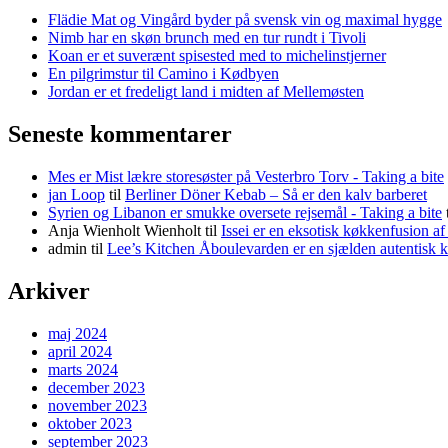
Flädie Mat og Vingård byder på svensk vin og maximal hygge
Nimb har en skøn brunch med en tur rundt i Tivoli
Koan er et suverænt spisested med to michelinstjerner
En pilgrimstur til Camino i Kødbyen
Jordan er et fredeligt land i midten af Mellemøsten
Seneste kommentarer
Mes er Mist lækre storesøster på Vesterbro Torv - Taking a bite
jan Loop
til
Berliner Döner Kebab – Så er den kalv barberet
Syrien og Libanon er smukke oversete rejsemål - Taking a bite
Anja Wienholt Wienholt
til
Issei er en eksotisk køkkenfusion a
admin
til
Lee’s Kitchen Åboulevarden er en sjælden autentisk 
Arkiver
maj 2024
april 2024
marts 2024
december 2023
november 2023
oktober 2023
september 2023