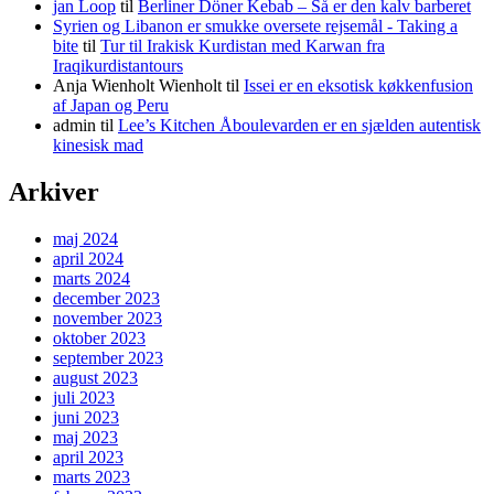
jan Loop
til
Berliner Döner Kebab – Så er den kalv barberet
Syrien og Libanon er smukke oversete rejsemål - Taking a
bite
til
Tur til Irakisk Kurdistan med Karwan fra
Iraqikurdistantours
Anja Wienholt Wienholt
til
Issei er en eksotisk køkkenfusion
af Japan og Peru
admin
til
Lee’s Kitchen Åboulevarden er en sjælden autentisk
kinesisk mad
Arkiver
maj 2024
april 2024
marts 2024
december 2023
november 2023
oktober 2023
september 2023
august 2023
juli 2023
juni 2023
maj 2023
april 2023
marts 2023