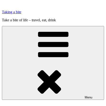
Videre
til
Taking a bite
indhold
Take a bite of life – travel, eat, drink
Menu