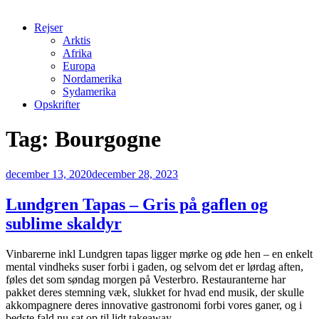
Rejser
Arktis
Afrika
Europa
Nordamerika
Sydamerika
Opskrifter
Tag:
Bourgogne
Udgivet
december 13, 2020
december 28, 2023
den
Lundgren Tapas – Gris på gaflen og
sublime skaldyr
Vinbarerne inkl Lundgren tapas ligger mørke og øde hen – en enkelt
mental vindheks suser forbi i gaden, og selvom det er lørdag aften,
føles det som søndag morgen på Vesterbro. Restauranterne har
pakket deres stemning væk, slukket for hvad end musik, der skulle
akkompagnere deres innovative gastronomi forbi vores ganer, og i
bedste fald nu sat op til lidt takeaway.