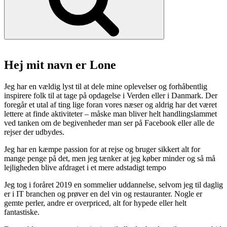
Hej mit navn er Lone
Jeg har en vældig lyst til at dele mine oplevelser og forhåbentlig
inspirere folk til at tage på opdagelse i Verden eller i Danmark. Der
foregår et utal af ting lige foran vores næser og aldrig har det været
lettere at finde aktiviteter – måske man bliver helt handlingslammet
ved tanken om de begivenheder man ser på Facebook eller alle de
rejser der udbydes.
Jeg har en kæmpe passion for at rejse og bruger sikkert alt for
mange penge på det, men jeg tænker at jeg køber minder og så må
lejligheden blive afdraget i et mere adstadigt tempo
Jeg tog i foråret 2019 en sommelier uddannelse, selvom jeg til daglig
er i IT branchen og prøver en del vin og restauranter. Nogle er
gemte perler, andre er overpriced, alt for hypede eller helt
fantastiske.