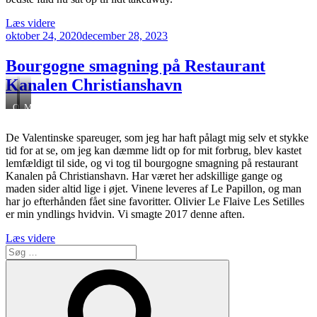
“Lundgren
Læs videre
Udgivet
Tapas
oktober 24, 2020
december 28, 2023
den
–
Gris
Bourgogne smagning på Restaurant
på
Kanalen Christianshavn
gaflen
og
Olivier
Menuen
sublime
Le
skaldyr”
Flaive
De Valentinske spareuger, som jeg har haft pålagt mig selv et stykke
Les
tid for at se, om jeg kan dæmme lidt op for mit forbrug, blev kastet
Setilles
lemfældigt til side, og vi tog til bourgogne smagning på restaurant
Kanalen på Christianshavn. Har været her adskillige gange og
maden sider altid lige i øjet. Vinene leveres af Le Papillon, og man
har jo efterhånden fået sine favoritter. Olivier Le Flaive Les Setilles
er min yndlings hvidvin. Vi smagte 2017 denne aften.
“Bourgogne
Læs videre
Søg
smagning
efter:
på
Søg
Restaurant
Kanalen
Christianshavn”