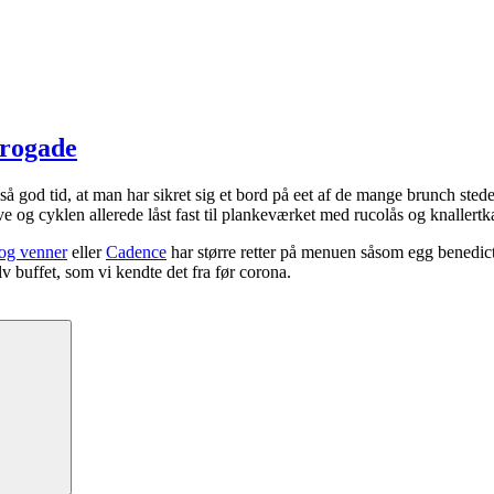
brogade
 så god tid, at man har sikret sig et bord på eet af de mange brunch sted
e og cyklen allerede låst fast til plankeværket med rucolås og knallert
og venner
eller
Cadence
har større retter på menuen såsom egg benedi
v buffet, som vi kendte det fra før corona.
Søg