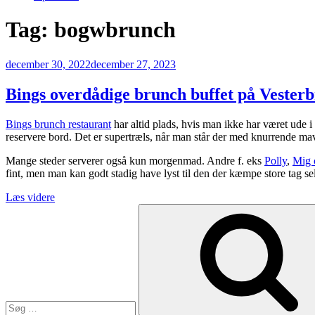
Tag:
bogwbrunch
Udgivet
december 30, 2022
december 27, 2023
den
Bings overdådige brunch buffet på Vester
Bings brunch restaurant
har altid plads, hvis man ikke har været ude i
reservere bord. Det er supertræls, når man står der med knurrende mav
Mange steder serverer også kun morgenmad. Andre f. eks
Polly
,
Mig 
fint, men man kan godt stadig have lyst til den der kæmpe store tag sel
“Bings
Læs videre
Søg
overdådige
efter:
brunch
buffet
på
Vesterbrogade”