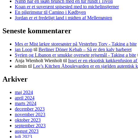
Nimb har en skøn brunch med en tur rundt i Tivoli
Koan er et suverænt spisested med to michelinstjerner
En pilgrimstur til Camino i Kødbyen
Jordan er et fredeligt land i midten af Mellemøsten
Seneste kommentarer
Mes er Mist lækre storesøster på Vesterbro Torv - Taking a bite
jan Loop
til
Berliner Döner Kebab – Så er den kalv barberet
Syrien og Libanon er smukke oversete rejsemål - Taking a bite
Anja Wienholt Wienholt
til
Issei er en eksotisk køkkenfusion a
admin
til
Lee’s Kitchen Åboulevarden er en sjælden autentisk 
Arkiver
maj 2024
april 2024
marts 2024
december 2023
november 2023
oktober 2023
september 2023
august 2023
juli 2023