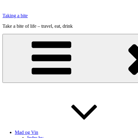
Videre
til
Taking a bite
indhold
Take a bite of life – travel, eat, drink
Mad og Vin
Indre by