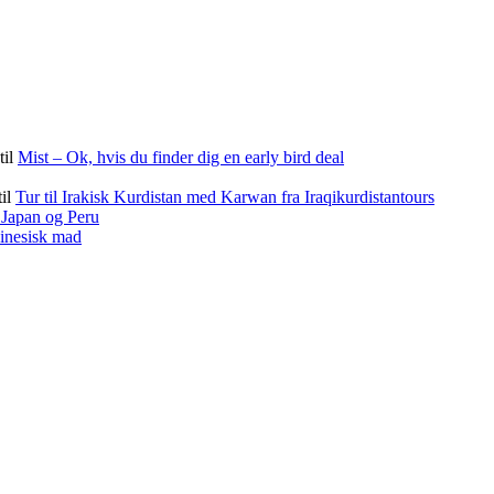
til
Mist – Ok, hvis du finder dig en early bird deal
til
Tur til Irakisk Kurdistan med Karwan fra Iraqikurdistantours
f Japan og Peru
kinesisk mad