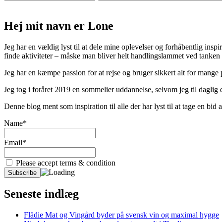
Hej mit navn er Lone
Jeg har en vældig lyst til at dele mine oplevelser og forhåbentlig inspir
finde aktiviteter – måske man bliver helt handlingslammet ved tanken
Jeg har en kæmpe passion for at rejse og bruger sikkert alt for mange
Jeg tog i foråret 2019 en sommelier uddannelse, selvom jeg til daglig er
Denne blog ment som inspiration til alle der har lyst til at tage en bi
Name*
Email*
Please accept terms & condition
Seneste indlæg
Flädie Mat og Vingård byder på svensk vin og maximal hygge