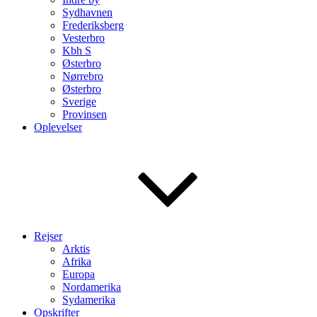
Sydhavnen
Frederiksberg
Vesterbro
Kbh S
Østerbro
Nørrebro
Østerbro
Sverige
Provinsen
Oplevelser
Rejser
Arktis
Afrika
Europa
Nordamerika
Sydamerika
Opskrifter