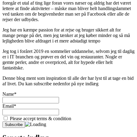
foregår et utal af ting lige foran vores næser og aldrig har det været
lettere at finde aktiviteter – måske man bliver helt handlingslammet
ved tanken om de begivenheder man ser på Facebook eller alle de
rejser der udbydes.
Jeg har en kæmpe passion for at rejse og bruger sikkert alt for
mange penge på det, men jeg tænker at jeg køber minder og så må
lejligheden blive afdraget i et mere adstadigt tempo
Jeg tog i foråret 2019 en sommelier uddannelse, selvom jeg til daglig
er i IT branchen og prøver en del vin og restauranter. Nogle er
gemte perler, andre er overpriced, alt for hypede eller helt
fantastiske.
Denne blog ment som inspiration til alle der har lyst til at tage en bid
af livet. Du kan subscribe nedenfor på nye indlæg
Name*
Email*
Please accept terms & condition