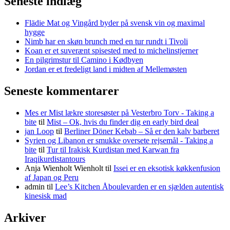
Seneste indlæg
Flädie Mat og Vingård byder på svensk vin og maximal
hygge
Nimb har en skøn brunch med en tur rundt i Tivoli
Koan er et suverænt spisested med to michelinstjerner
En pilgrimstur til Camino i Kødbyen
Jordan er et fredeligt land i midten af Mellemøsten
Seneste kommentarer
Mes er Mist lækre storesøster på Vesterbro Torv - Taking a
bite
til
Mist – Ok, hvis du finder dig en early bird deal
jan Loop
til
Berliner Döner Kebab – Så er den kalv barberet
Syrien og Libanon er smukke oversete rejsemål - Taking a
bite
til
Tur til Irakisk Kurdistan med Karwan fra
Iraqikurdistantours
Anja Wienholt Wienholt
til
Issei er en eksotisk køkkenfusion
af Japan og Peru
admin
til
Lee’s Kitchen Åboulevarden er en sjælden autentisk
kinesisk mad
Arkiver