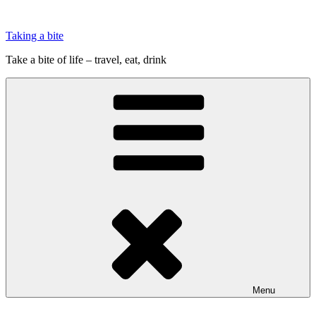
Videre
til
Taking a bite
indhold
Take a bite of life – travel, eat, drink
Menu