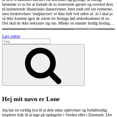
bestemte vi os for at forlade de to resterende gæster og overlod dem
til insisterende libanesiske danserytmer. Intet ondt ord om rytmerne,
men beskrivelsen ‘malplaceret’ er ikke helt ved siden af. Ja I skal jo
så ikke komme igen de næste tre fredage lød afskedssaluten til os.
Det skal de ikke bekymre sig om. Måske en mindre festlig tirsdag…
Menu
Bjørn og Delfino
“Bjørn
Læs videre
Søg
og
efter:
Delfino
Søg
–
comfort
food
i
Sydhavnen”
Hej mit navn er Lone
Jeg har en vældig lyst til at dele mine oplevelser og forhåbentlig
inspirere folk til at tage på opdagelse i Verden eller i Danmark. Der