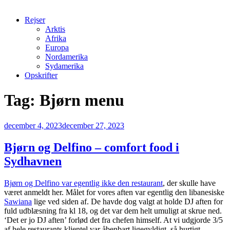
Rejser
Arktis
Afrika
Europa
Nordamerika
Sydamerika
Opskrifter
Tag:
Bjørn menu
Udgivet
december 4, 2023
december 27, 2023
den
Bjørn og Delfino – comfort food i
Sydhavnen
Bjørn og Delfino var egentlig ikke den restaurant
, der skulle have
været anmeldt her. Målet for vores aften var egentlig den libanesiske
Sawiana
lige ved siden af. De havde dog valgt at holde DJ aften for
fuld udblæsning fra kl 18, og det var dem helt umuligt at skrue ned.
‘Det er jo DJ aften’ forlød det fra chefen himself. At vi udgjorde 3/5
af hele restaurants klientel var åbenbart ligegyldigt, så hurtigt