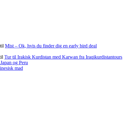
til
Mist – Ok, hvis du finder dig en early bird deal
til
Tur til Irakisk Kurdistan med Karwan fra Iraqikurdistantours
f Japan og Peru
kinesisk mad