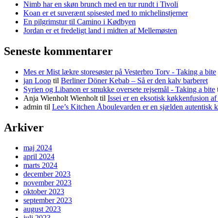
Nimb har en skøn brunch med en tur rundt i Tivoli
Koan er et suverænt spisested med to michelinstjerner
En pilgrimstur til Camino i Kødbyen
Jordan er et fredeligt land i midten af Mellemøsten
Seneste kommentarer
Mes er Mist lækre storesøster på Vesterbro Torv - Taking a bite
jan Loop
til
Berliner Döner Kebab – Så er den kalv barberet
Syrien og Libanon er smukke oversete rejsemål - Taking a bite
Anja Wienholt Wienholt
til
Issei er en eksotisk køkkenfusion a
admin
til
Lee’s Kitchen Åboulevarden er en sjælden autentisk 
Arkiver
maj 2024
april 2024
marts 2024
december 2023
november 2023
oktober 2023
september 2023
august 2023
juli 2023