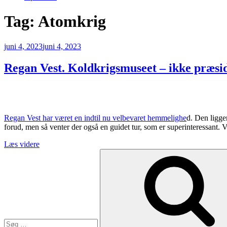
Tag:
Atomkrig
Udgivet
juni 4, 2023
juni 4, 2023
den
Regan Vest. Koldkrigsmuseet – ikke præsi
Regan Vest har været en indtil nu velbevaret hemmelighe
d. Den ligge
forud, men så venter der også en guidet tur, som er superinteressant. V
“Regan
Læs videre
Søg
Vest.
efter:
Koldkrigsmuseet
–
ikke
præsidenten”