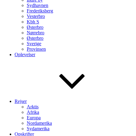
Sydhavnen
Frederiksberg
Vesterbro
Kbh S
Østerbro
Nørrebro
Østerbro
Sverige
Provinsen
Oplevelser
Rejser
Arktis
Afrika
Europa
Nordamerika
Sydamerika
Opskrifter