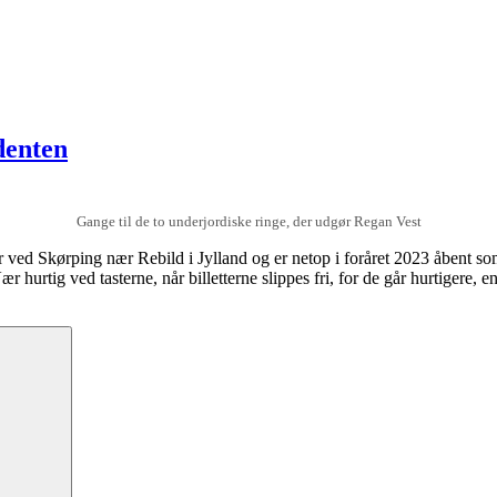
denten
Gange til de to underjordiske ringe, der udgør Regan Vest
r ved Skørping nær Rebild i Jylland og er netop i foråret 2023 åbent som 
ær hurtig ved tasterne, når billetterne slippes fri, for de går hurtigere,
Søg