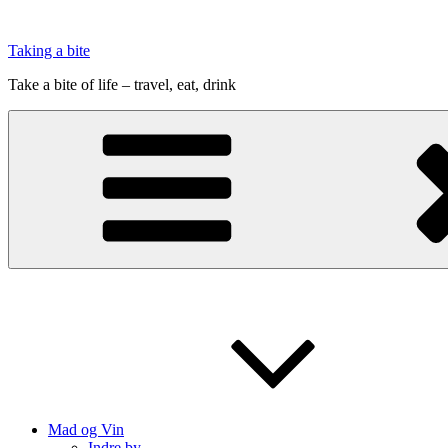
Videre
til
Taking a bite
indhold
Take a bite of life – travel, eat, drink
Mad og Vin
Indre by