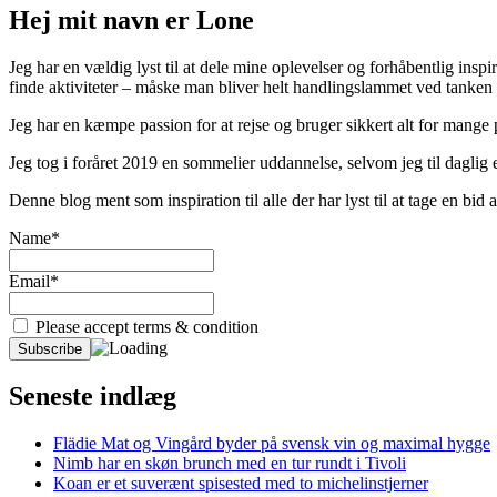
Hej mit navn er Lone
Jeg har en vældig lyst til at dele mine oplevelser og forhåbentlig inspir
finde aktiviteter – måske man bliver helt handlingslammet ved tanken
Jeg har en kæmpe passion for at rejse og bruger sikkert alt for mange
Jeg tog i foråret 2019 en sommelier uddannelse, selvom jeg til daglig er
Denne blog ment som inspiration til alle der har lyst til at tage en bi
Name*
Email*
Please accept terms & condition
Seneste indlæg
Flädie Mat og Vingård byder på svensk vin og maximal hygge
Nimb har en skøn brunch med en tur rundt i Tivoli
Koan er et suverænt spisested med to michelinstjerner