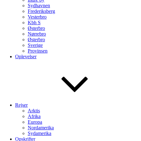
Sydhavnen
Frederiksberg
Vesterbro
Kbh S
Østerbro
Nørrebro
Østerbro
Sverige
Provinsen
Oplevelser
Rejser
Arktis
Afrika
Europa
Nordamerika
Sydamerika
Opskrifter