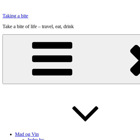
Videre
til
Taking a bite
indhold
Take a bite of life – travel, eat, drink
Mad og Vin
Indre by