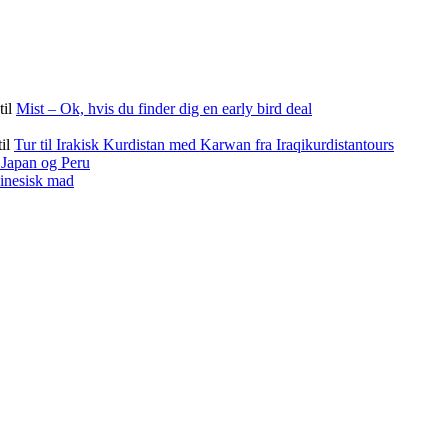
til
Mist – Ok, hvis du finder dig en early bird deal
til
Tur til Irakisk Kurdistan med Karwan fra Iraqikurdistantours
f Japan og Peru
kinesisk mad