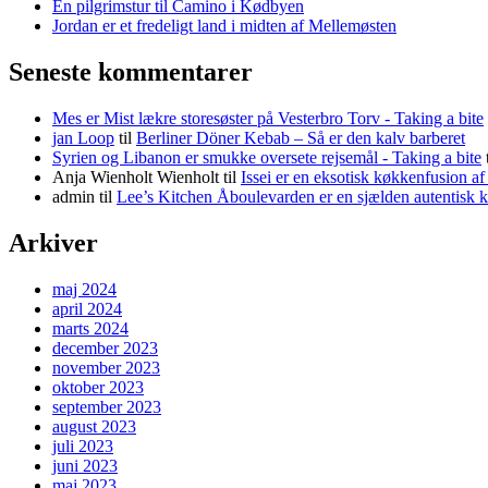
En pilgrimstur til Camino i Kødbyen
Jordan er et fredeligt land i midten af Mellemøsten
Seneste kommentarer
Mes er Mist lækre storesøster på Vesterbro Torv - Taking a bite
jan Loop
til
Berliner Döner Kebab – Så er den kalv barberet
Syrien og Libanon er smukke oversete rejsemål - Taking a bite
Anja Wienholt Wienholt
til
Issei er en eksotisk køkkenfusion a
admin
til
Lee’s Kitchen Åboulevarden er en sjælden autentisk 
Arkiver
maj 2024
april 2024
marts 2024
december 2023
november 2023
oktober 2023
september 2023
august 2023
juli 2023
juni 2023
maj 2023