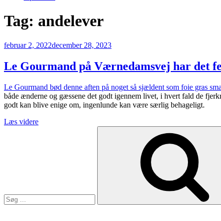
Tag:
andelever
Udgivet
februar 2, 2022
december 28, 2023
den
Le Gourmand på Værnedamsvej har det fe
Le Gourmand bød denne aften på noget så sjældent som foie gras sm
både ænderne og gæssene det godt igennem livet, i hvert fald de fjerkræ,
godt kan blive enige om, ingenlunde kan være særlig behageligt.
“Le
Læs videre
Søg
Gourmand
efter:
på
Værnedamsvej
har
det
fede
foie
gras
menukort”