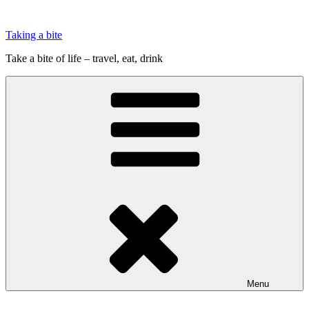
Videre
til
Taking a bite
indhold
Take a bite of life – travel, eat, drink
Menu