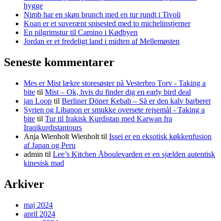
hygge
Nimb har en skøn brunch med en tur rundt i Tivoli
Koan er et suverænt spisested med to michelinstjerner
En pilgrimstur til Camino i Kødbyen
Jordan er et fredeligt land i midten af Mellemøsten
Seneste kommentarer
Mes er Mist lækre storesøster på Vesterbro Torv - Taking a
bite
til
Mist – Ok, hvis du finder dig en early bird deal
jan Loop
til
Berliner Döner Kebab – Så er den kalv barberet
Syrien og Libanon er smukke oversete rejsemål - Taking a
bite
til
Tur til Irakisk Kurdistan med Karwan fra
Iraqikurdistantours
Anja Wienholt Wienholt
til
Issei er en eksotisk køkkenfusion
af Japan og Peru
admin
til
Lee’s Kitchen Åboulevarden er en sjælden autentisk
kinesisk mad
Arkiver
maj 2024
april 2024