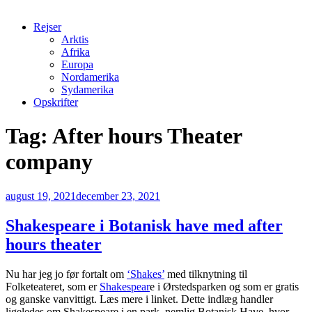
Rejser
Arktis
Afrika
Europa
Nordamerika
Sydamerika
Opskrifter
Tag:
After hours Theater
company
Udgivet
august 19, 2021
december 23, 2021
den
Shakespeare i Botanisk have med after
hours theater
Nu har jeg jo før fortalt om
‘Shakes’
med tilknytning til
Folketeateret, som er
Shakespear
e i Ørstedsparken og som er gratis
og ganske vanvittigt. Læs mere i linket. Dette indlæg handler
ligeledes om Shakespeare i en park, nemlig Botanisk Have, hvor