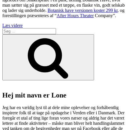
man sætter sig på græsset med et tæppe, en flaske vin, godt selskab
og lader sig underholde.
Botanisk have versionen koster 299 kr
, og
forestillingen præsenteres af “
After Hours Theater
Company”.
“Shakespeare
Læs videre
Søg
i
efter:
Botanisk
Søg
have
med
after
hours
theater”
Hej mit navn er Lone
Jeg har en vældig lyst til at dele mine oplevelser og forhåbentlig
inspirere folk til at tage på opdagelse i Verden eller i Danmark. Der
foregår et utal af ting lige foran vores næser og aldrig har det været
lettere at finde aktiviteter – måske man bliver helt handlingslammet
ved tanken om de begivenheder man ser på Facebook eller alle de