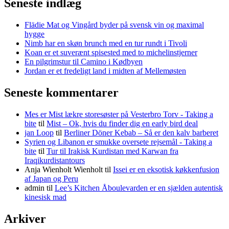
Seneste indlæg
Flädie Mat og Vingård byder på svensk vin og maximal
hygge
Nimb har en skøn brunch med en tur rundt i Tivoli
Koan er et suverænt spisested med to michelinstjerner
En pilgrimstur til Camino i Kødbyen
Jordan er et fredeligt land i midten af Mellemøsten
Seneste kommentarer
Mes er Mist lækre storesøster på Vesterbro Torv - Taking a
bite
til
Mist – Ok, hvis du finder dig en early bird deal
jan Loop
til
Berliner Döner Kebab – Så er den kalv barberet
Syrien og Libanon er smukke oversete rejsemål - Taking a
bite
til
Tur til Irakisk Kurdistan med Karwan fra
Iraqikurdistantours
Anja Wienholt Wienholt
til
Issei er en eksotisk køkkenfusion
af Japan og Peru
admin
til
Lee’s Kitchen Åboulevarden er en sjælden autentisk
kinesisk mad
Arkiver