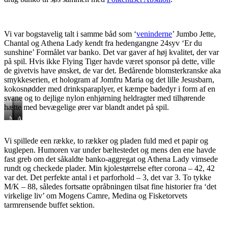
Vi var bogstavelig talt i samme båd som ‘
veninderne
’ Jumbo Jette,
Chantal og Athena Lady kendt fra hedengangne 24syv ‘Er du
sunshine’ Formålet var banko. Det var gaver af høj kvalitet, der var
på spil. Hvis ikke Flying Tiger havde været sponsor på dette, ville
de givetvis have ønsket, de var det. Bedårende blomsterkranske aka
smykkeserien, et hologram af Jomfru Maria og det lille Jesusbarn,
kokosnødder med drinksparaplyer, et kæmpe badedyr i form af en
svane og to dejlige nylon enhjørning heldragter med tilhørende
hætte med bevægelige ører var blandt andet på spil.
Nicolas
Chantal
Athena
Lady
Vi spillede een række, to rækker og pladen fuld med et papir og
kuglepen. Humoren var under bæltestedet og mens den ene havde
fast greb om det såkaldte banko-aggregat og Athena Lady vimsede
rundt og checkede plader. Min kjolestørrelse efter corona – 42, 42
var det. Det perfekte antal i et parforhold – 3, det var 3. To tykke
M/K – 88, således fortsatte opråbningen tilsat fine historier fra ‘det
virkelige liv’ om Mogens Camre, Medina og Fisketorvets
tarmrensende buffet sektion.