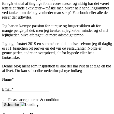
foregår et utal af ting lige foran vores næser og aldrig har det været
lettere at finde aktiviteter – måske man bliver helt handlingslammet
ved tanken om de begivenheder man ser på Facebook eller alle de
rejser der udbydes.
Jeg har en kæmpe passion for at rejse og bruger sikkert alt for
mange penge på det, men jeg tænker at jeg køber minder og så må
lejligheden blive afdraget i et mere adstadigt tempo
Jeg tog i foråret 2019 en sommelier uddannelse, selvom jeg til daglig
er i IT branchen og prøver en del vin og restauranter. Nogle er
gemte perler, andre er overpriced, alt for hypede eller helt
fantastiske.
Denne blog ment som inspiration til alle der har lyst til at tage en bid
af livet. Du kan subscribe nedenfor på nye indlæg
Name*
Email*
Please accept terms & condition