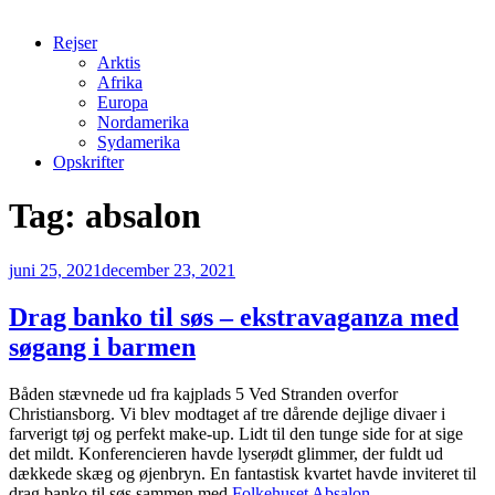
Rejser
Arktis
Afrika
Europa
Nordamerika
Sydamerika
Opskrifter
Tag:
absalon
Udgivet
juni 25, 2021
december 23, 2021
den
Drag banko til søs – ekstravaganza med
søgang i barmen
Båden stævnede ud fra kajplads 5 Ved Stranden overfor
Christiansborg. Vi blev modtaget af tre dårende dejlige divaer i
farverigt tøj og perfekt make-up. Lidt til den tunge side for at sige
det mildt. Konferencieren havde lyserødt glimmer, der fuldt ud
dækkede skæg og øjenbryn. En fantastisk kvartet havde inviteret til
drag banko til søs sammen med
Folkehuset Absalon
.