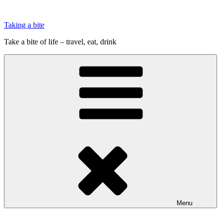
Videre
til
Taking a bite
indhold
Take a bite of life – travel, eat, drink
Menu