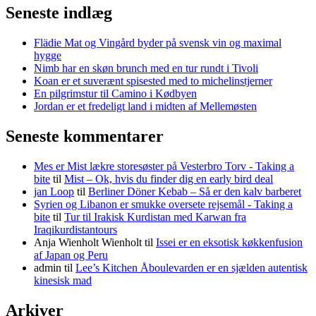
Seneste indlæg
Flädie Mat og Vingård byder på svensk vin og maximal
hygge
Nimb har en skøn brunch med en tur rundt i Tivoli
Koan er et suverænt spisested med to michelinstjerner
En pilgrimstur til Camino i Kødbyen
Jordan er et fredeligt land i midten af Mellemøsten
Seneste kommentarer
Mes er Mist lækre storesøster på Vesterbro Torv - Taking a
bite
til
Mist – Ok, hvis du finder dig en early bird deal
jan Loop
til
Berliner Döner Kebab – Så er den kalv barberet
Syrien og Libanon er smukke oversete rejsemål - Taking a
bite
til
Tur til Irakisk Kurdistan med Karwan fra
Iraqikurdistantours
Anja Wienholt Wienholt
til
Issei er en eksotisk køkkenfusion
af Japan og Peru
admin
til
Lee’s Kitchen Åboulevarden er en sjælden autentisk
kinesisk mad
Arkiver