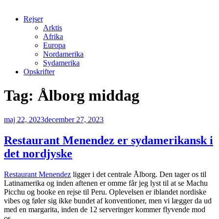
Rejser
Arktis
Afrika
Europa
Nordamerika
Sydamerika
Opskrifter
Tag:
Ålborg middag
Udgivet
maj 22, 2023
december 27, 2023
den
Restaurant Menendez er sydamerikansk i
det nordjyske
Restaurant Menendez
ligger i det centrale Ålborg. Den tager os til
Latinamerika og inden aftenen er omme får jeg lyst til at se Machu
Picchu og booke en rejse til Peru. Oplevelsen er iblandet nordiske
vibes og føler sig ikke bundet af konventioner, men vi lægger da ud
med en margarita, inden de 12 serveringer kommer flyvende mod
os.