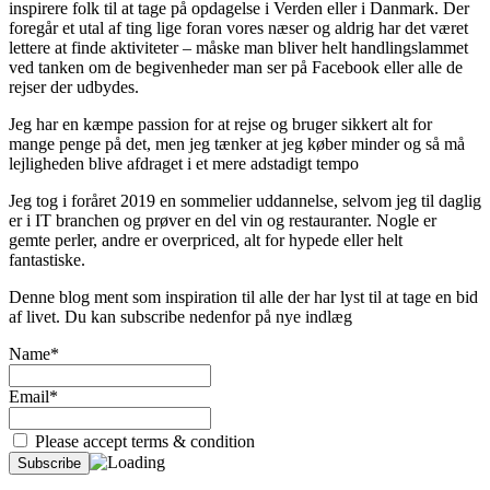
inspirere folk til at tage på opdagelse i Verden eller i Danmark. Der
foregår et utal af ting lige foran vores næser og aldrig har det været
lettere at finde aktiviteter – måske man bliver helt handlingslammet
ved tanken om de begivenheder man ser på Facebook eller alle de
rejser der udbydes.
Jeg har en kæmpe passion for at rejse og bruger sikkert alt for
mange penge på det, men jeg tænker at jeg køber minder og så må
lejligheden blive afdraget i et mere adstadigt tempo
Jeg tog i foråret 2019 en sommelier uddannelse, selvom jeg til daglig
er i IT branchen og prøver en del vin og restauranter. Nogle er
gemte perler, andre er overpriced, alt for hypede eller helt
fantastiske.
Denne blog ment som inspiration til alle der har lyst til at tage en bid
af livet. Du kan subscribe nedenfor på nye indlæg
Name*
Email*
Please accept terms & condition