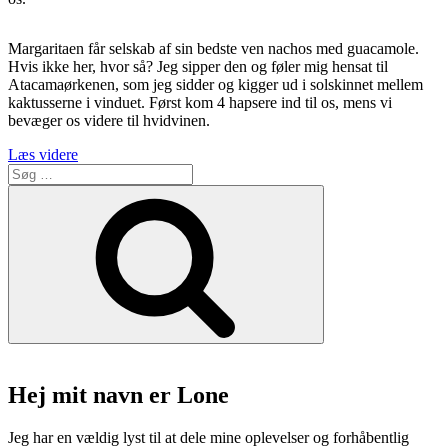
Margaritaen får selskab af sin bedste ven nachos med guacamole.
Hvis ikke her, hvor så? Jeg sipper den og føler mig hensat til
Atacamaørkenen, som jeg sidder og kigger ud i solskinnet mellem
kaktusserne i vinduet. Først kom 4 hapsere ind til os, mens vi
bevæger os videre til hvidvinen.
“Restaurant
Læs videre
Søg
Menendez
efter:
er
Søg
sydamerikansk
i
det
nordjyske”
Hej mit navn er Lone
Jeg har en vældig lyst til at dele mine oplevelser og forhåbentlig