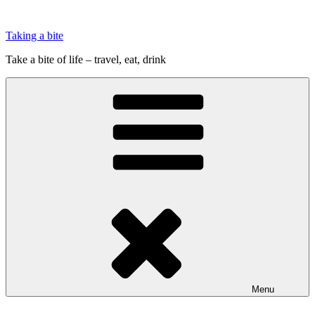
Videre
til
Taking a bite
indhold
Take a bite of life – travel, eat, drink
Menu