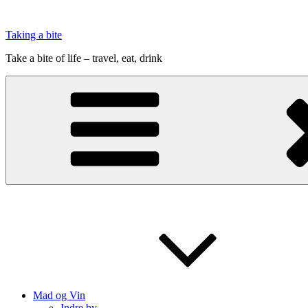
Videre
til
Taking a bite
indhold
Take a bite of life – travel, eat, drink
Mad og Vin
Indre by