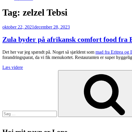
Tag:
zelzel Tebsi
Udgivet
oktober 22, 2021
december 28, 2023
den
Zula byder på afrikansk comfort food fra 
Det her var jeg spændt på. Noget så sjældent som
mad fra Eritrea og 
forandringsparat, da vi fik menukortet. Restauranten er super hyggelig
“Zula
Læs videre
Søg
byder
efter:
på
afrikansk
comfort
food
fra
Eritrea
og
Etiopien”
Hej mit navn er Lone