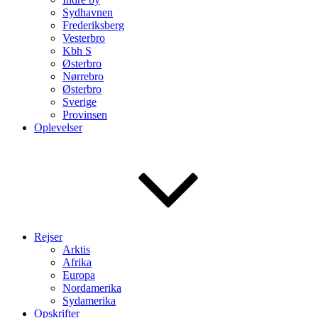
Sydhavnen
Frederiksberg
Vesterbro
Kbh S
Østerbro
Nørrebro
Østerbro
Sverige
Provinsen
Oplevelser
Rejser
Arktis
Afrika
Europa
Nordamerika
Sydamerika
Opskrifter