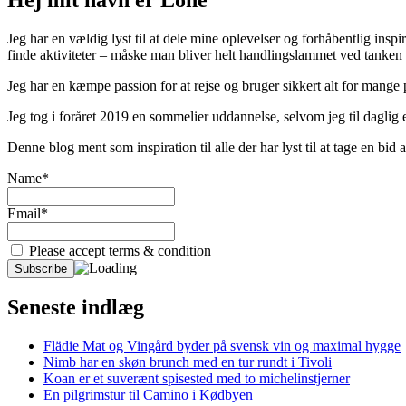
Jeg har en vældig lyst til at dele mine oplevelser og forhåbentlig inspir
finde aktiviteter – måske man bliver helt handlingslammet ved tanken
Jeg har en kæmpe passion for at rejse og bruger sikkert alt for mange
Jeg tog i foråret 2019 en sommelier uddannelse, selvom jeg til daglig er
Denne blog ment som inspiration til alle der har lyst til at tage en bi
Name*
Email*
Please accept terms & condition
Seneste indlæg
Flädie Mat og Vingård byder på svensk vin og maximal hygge
Nimb har en skøn brunch med en tur rundt i Tivoli
Koan er et suverænt spisested med to michelinstjerner
En pilgrimstur til Camino i Kødbyen