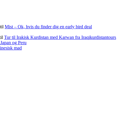
til
Mist – Ok, hvis du finder dig en early bird deal
til
Tur til Irakisk Kurdistan med Karwan fra Iraqikurdistantours
f Japan og Peru
kinesisk mad