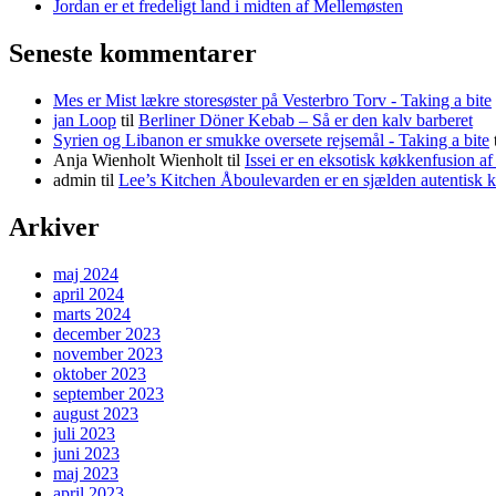
Jordan er et fredeligt land i midten af Mellemøsten
Seneste kommentarer
Mes er Mist lækre storesøster på Vesterbro Torv - Taking a bite
jan Loop
til
Berliner Döner Kebab – Så er den kalv barberet
Syrien og Libanon er smukke oversete rejsemål - Taking a bite
Anja Wienholt Wienholt
til
Issei er en eksotisk køkkenfusion a
admin
til
Lee’s Kitchen Åboulevarden er en sjælden autentisk 
Arkiver
maj 2024
april 2024
marts 2024
december 2023
november 2023
oktober 2023
september 2023
august 2023
juli 2023
juni 2023
maj 2023
april 2023