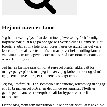
og
Etiopien”
Hej mit navn er Lone
Jeg har en vældig lyst til at dele mine oplevelser og forhåbentlig
inspirere folk til at tage på opdagelse i Verden eller i Danmark. Der
foregår et utal af ting lige foran vores næser og aldrig har det været
lettere at finde aktiviteter – måske man bliver helt handlingslammet
ved tanken om de begivenheder man ser på Facebook eller alle de
rejser der udbydes.
Jeg har en kæmpe passion for at rejse og bruger sikkert alt for
mange penge på det, men jeg tænker at jeg køber minder og så må
lejligheden blive afdraget i et mere adstadigt tempo
Jeg tog i foråret 2019 en sommelier uddannelse, selvom jeg til daglig
er i IT branchen og prøver en del vin og restauranter. Nogle er
gemte perler, andre er overpriced, alt for hypede eller helt
fantastiske.
Denne blog ment som inspiration til alle der har lyst til at tage en bid