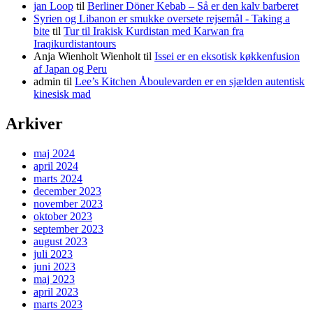
jan Loop
til
Berliner Döner Kebab – Så er den kalv barberet
Syrien og Libanon er smukke oversete rejsemål - Taking a
bite
til
Tur til Irakisk Kurdistan med Karwan fra
Iraqikurdistantours
Anja Wienholt Wienholt
til
Issei er en eksotisk køkkenfusion
af Japan og Peru
admin
til
Lee’s Kitchen Åboulevarden er en sjælden autentisk
kinesisk mad
Arkiver
maj 2024
april 2024
marts 2024
december 2023
november 2023
oktober 2023
september 2023
august 2023
juli 2023
juni 2023
maj 2023
april 2023
marts 2023