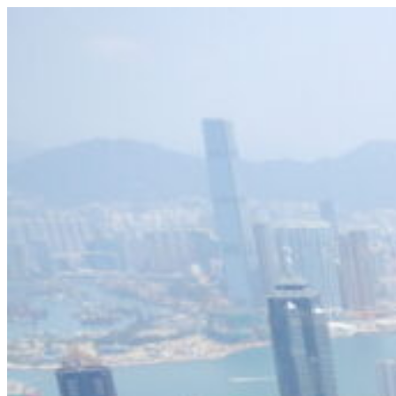
Videre
til
indhold