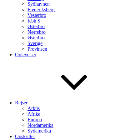
Sydhavnen
Frederiksberg
Vesterbro
Kbh S
Østerbro
Nørrebro
Østerbro
Sverige
Provinsen
Oplevelser
Rejser
Arktis
Afrika
Europa
Nordamerika
Sydamerika
Opskrifter