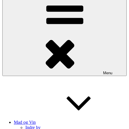
Menu
Mad og Vin
Indre by