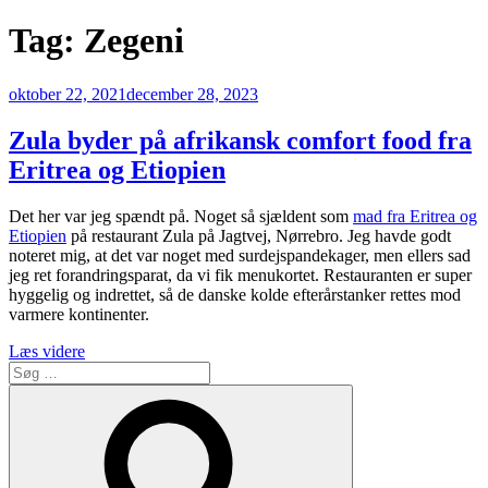
Tag:
Zegeni
Udgivet
oktober 22, 2021
december 28, 2023
den
Zula byder på afrikansk comfort food fra
Eritrea og Etiopien
Det her var jeg spændt på. Noget så sjældent som
mad fra Eritrea og
Etiopien
på restaurant Zula på Jagtvej, Nørrebro. Jeg havde godt
noteret mig, at det var noget med surdejspandekager, men ellers sad
jeg ret forandringsparat, da vi fik menukortet. Restauranten er super
hyggelig og indrettet, så de danske kolde efterårstanker rettes mod
varmere kontinenter.
“Zula
Læs videre
Søg
byder
efter:
på
Søg
afrikansk
comfort
food
fra
Eritrea