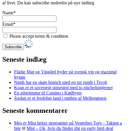
af livet. Du kan subscribe nedenfor på nye indlæg
Name*
Email*
Please accept terms & condition
Seneste indlæg
Flädie Mat og Vingård byder på svensk vin og maximal
hygge
Nimb har en skøn brunch med en tur rundt i Tivoli
Koan er et suverænt spisested med to michelinstjerner
En pilgrimstur til Camino i Kødbyen
Jordan er et fredeligt land i midten af Mellemøsten
Seneste kommentarer
Mes er Mist lækre storesøster på Vesterbro Torv - Taking a
bite
til
Mist – Ok, hvis du finder dig en early bird deal