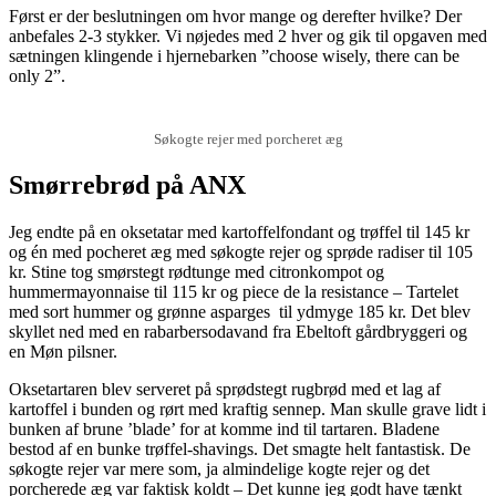
Først er der beslutningen om hvor mange og derefter hvilke? Der
anbefales 2-3 stykker. Vi nøjedes med 2 hver og gik til opgaven med
sætningen klingende i hjernebarken ”choose wisely, there can be
only 2”.
Søkogte rejer med porcheret æg
Smørrebrød på ANX
Jeg endte på en oksetatar med kartoffelfondant og trøffel til 145 kr
og én med pocheret æg med søkogte rejer og sprøde radiser til 105
kr. Stine tog smørstegt rødtunge med citronkompot og
hummermayonnaise til 115 kr og piece de la resistance – Tartelet
med sort hummer og grønne asparges til ydmyge 185 kr. Det blev
skyllet ned med en rabarbersodavand fra Ebeltoft gårdbryggeri og
en Møn pilsner.
Oksetartaren blev serveret på sprødstegt rugbrød med et lag af
kartoffel i bunden og rørt med kraftig sennep. Man skulle grave lidt i
bunken af brune ’blade’ for at komme ind til tartaren. Bladene
bestod af en bunke trøffel-shavings. Det smagte helt fantastisk. De
søkogte rejer var mere som, ja almindelige kogte rejer og det
porcherede æg var faktisk koldt – Det kunne jeg godt have tænkt