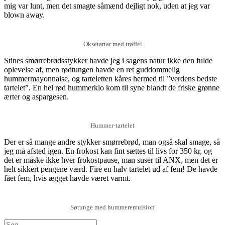
mig var lunt, men det smagte såmænd dejligt nok, uden at jeg var
blown away.
Oksetartar med trøffel
Stines smørrebrødsstykker havde jeg i sagens natur ikke den fulde
oplevelse af, men rødtungen havde en ret guddommelig
hummermayonnaise, og tarteletten kåres hermed til ”verdens bedste
tartelet”. En hel rød hummerklo kom til syne blandt de friske grønne
ærter og aspargesen.
Hummer-tartelet
Der er så mange andre stykker smørrebrød, man også skal smage, så
jeg må afsted igen. En frokost kan fint sættes til livs for 350 kr, og
det er måske ikke hver frokostpause, man suser til ANX, men det er
helt sikkert pengene værd. Fire en halv tartelet ud af fem! De havde
fået fem, hvis ægget havde været varmt.
Søtunge med hummeremulsion
Søg