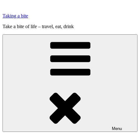
Videre
til
Taking a bite
indhold
Take a bite of life – travel, eat, drink
Menu