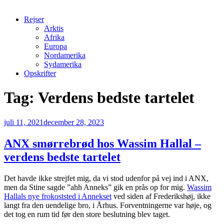
Rejser
Arktis
Afrika
Europa
Nordamerika
Sydamerika
Opskrifter
Tag:
Verdens bedste tartelet
Udgivet
juli 11, 2021
december 28, 2023
den
ANX smørrebrød hos Wassim Hallal –
verdens bedste tartelet
Det havde ikke strejfet mig, da vi stod udenfor på vej ind i ANX,
men da Stine sagde ”ahh Anneks” gik en prås op for mig.
Wassim
Hallals nye frokoststed i Annekset
ved siden af Frederikshøj, ikke
langt fra den uendelige bro, i Århus. Forventningerne var høje, og
det tog en rum tid før den store beslutning blev taget.