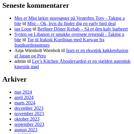
Seneste kommentarer
Mes er Mist lækre storesøster på Vesterbro Torv - Taking a
bite
til
Mist – Ok, hvis du finder dig en early bird deal
jan Loop
til
Berliner Döner Kebab – Så er den kalv barberet
Syrien og Libanon er smukke oversete rejsemål - Taking a
bite
til
Tur til Irakisk Kurdistan med Karwan fra
Iraqikurdistantours
Anja Wienholt Wienholt
til
Issei er en eksotisk køkkenfusion
af Japan og Peru
admin
til
Lee’s Kitchen Åboulevarden er en sjælden autentisk
kinesisk mad
Arkiver
maj 2024
april 2024
marts 2024
december 2023
november 2023
oktober 2023
september 2023
august 2023