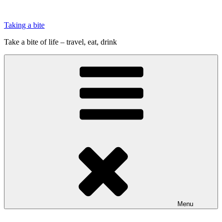
Videre
til
Taking a bite
indhold
Take a bite of life – travel, eat, drink
Menu