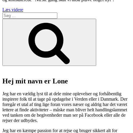
“Un
Læs videre
Søg
Mercato
efter:
er
Søg
et
lille
stykke
Italien
ved
Torvehallerne”
Hej mit navn er Lone
Jeg har en vældig lyst til at dele mine oplevelser og forhåbentlig
inspirere folk til at tage på opdagelse i Verden eller i Danmark. Der
foregår et utal af ting lige foran vores næser og aldrig har det været
lettere at finde aktiviteter – måske man bliver helt handlingslammet
ved tanken om de begivenheder man ser på Facebook eller alle de
rejser der udbydes.
Jeg har en kæmpe passion for at rejse og bruger sikkert alt for