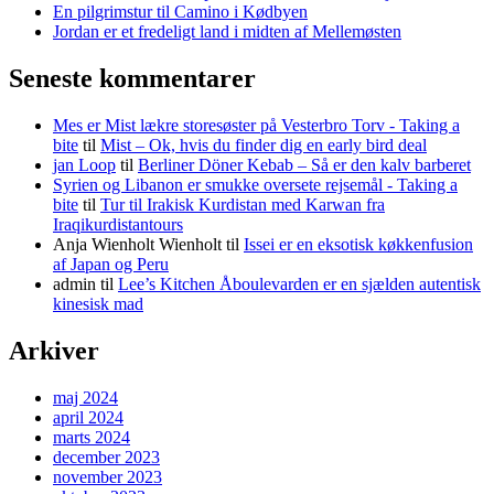
En pilgrimstur til Camino i Kødbyen
Jordan er et fredeligt land i midten af Mellemøsten
Seneste kommentarer
Mes er Mist lækre storesøster på Vesterbro Torv - Taking a
bite
til
Mist – Ok, hvis du finder dig en early bird deal
jan Loop
til
Berliner Döner Kebab – Så er den kalv barberet
Syrien og Libanon er smukke oversete rejsemål - Taking a
bite
til
Tur til Irakisk Kurdistan med Karwan fra
Iraqikurdistantours
Anja Wienholt Wienholt
til
Issei er en eksotisk køkkenfusion
af Japan og Peru
admin
til
Lee’s Kitchen Åboulevarden er en sjælden autentisk
kinesisk mad
Arkiver
maj 2024
april 2024
marts 2024
december 2023
november 2023