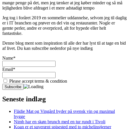
mange penge på det, men jeg tænker at jeg køber minder og så må
lejligheden blive afdraget i et mere adstadigt tempo
Jeg tog i foråret 2019 en sommelier uddannelse, selvom jeg til daglig
er i IT branchen og prøver en del vin og restauranter. Nogle er
gemte perler, andre er overpriced, alt for hypede eller helt
fantastiske.
Denne blog ment som inspiration til alle der har lyst til at tage en bid
af livet. Du kan subscribe nedenfor på nye indlæg
Name*
Email*
Please accept terms & condition
Seneste indlæg
Flädie Mat og Vingård byder på svensk vin og maximal
hygge
Nimb har en skøn brunch med en tur rundt i Tivoli
Koan er et suverænt spisested med to michelinstjerner