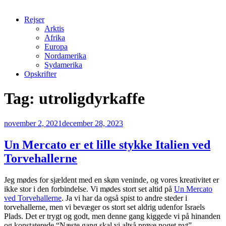
Rejser
Arktis
Afrika
Europa
Nordamerika
Sydamerika
Opskrifter
Tag:
utroligdyrkaffe
Udgivet
november 2, 2021
december 28, 2023
den
Un Mercato er et lille stykke Italien ved
Torvehallerne
Jeg mødes for sjældent med en skøn veninde, og vores kreativitet er
ikke stor i den forbindelse. Vi mødes stort set altid på
Un Mercato
ved Torvehallerne
. Ja vi har da også spist to andre steder i
torvehallerne, men vi bevæger os stort set aldrig udenfor Israels
Plads. Det er trygt og godt, men denne gang kiggede vi på hinanden
og konstaterede “Næste gang skal vi altså prøve noget nyt”.