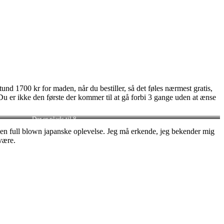
tund 1700 kr for maden, når du bestiller, så det føles nærmest gratis,
. Du er ikke den første der kommer til at gå forbi 3 gange uden at ænse
Der er plads til 8
den full blown japanske oplevelse. Jeg må erkende, jeg bekender mig
være.