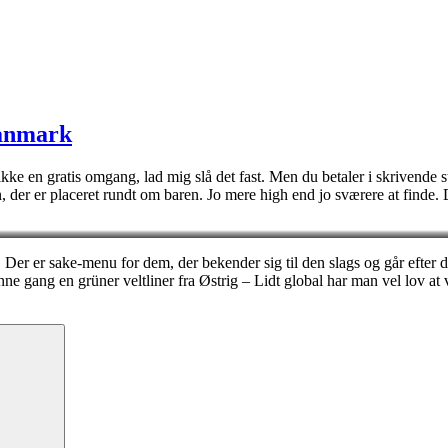
Danmark
 ikke en gratis omgang, lad mig slå det fast. Men du betaler i skrivende s
en, der er placeret rundt om baren. Jo mere high end jo sværere at finde
er er sake-menu for dem, der bekender sig til den slags og går efter 
nne gang en grüner veltliner fra Østrig – Lidt global har man vel lov at 
Søg