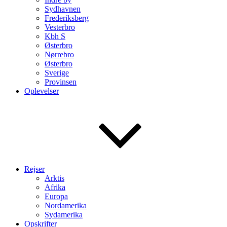
Sydhavnen
Frederiksberg
Vesterbro
Kbh S
Østerbro
Nørrebro
Østerbro
Sverige
Provinsen
Oplevelser
Rejser
Arktis
Afrika
Europa
Nordamerika
Sydamerika
Opskrifter