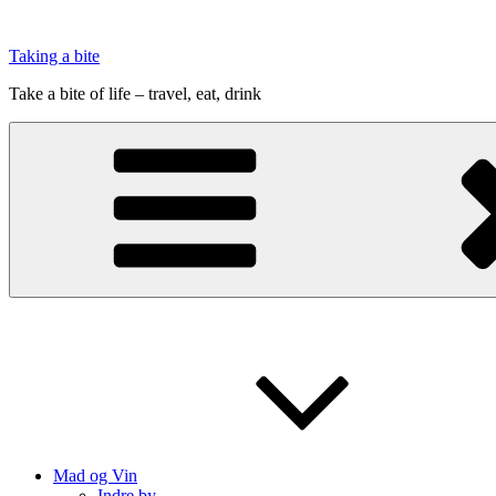
Videre
til
Taking a bite
indhold
Take a bite of life – travel, eat, drink
Mad og Vin
Indre by