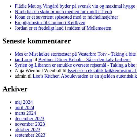
Flädie Mat og Vingård byder på svensk vin og maximal hygge
Nimb har en skøn brunch med en tur rundt i Tivoli
Koan er et suverænt spisested med to michelinstjerner
En pilgrimstur til Camino i Kødbyen
Jordan er et fredeligt land i midten af Mellemøsten
Seneste kommentarer
Mes er Mist lækre storesøster på Vesterbro Torv - Taking a bite
jan Loop
til
Berliner Döner Kebab – Så er den kalv barberet
Syrien og Libanon er smukke oversete rejsemål - Taking a bite
Anja Wienholt Wienholt
til
Issei er en eksotisk køkkenfusion a
admin
til
Lee’s Kitchen Åboulevarden er en sjælden autentisk 
Arkiver
maj 2024
april 2024
marts 2024
december 2023
november 2023
oktober 2023
september 2023