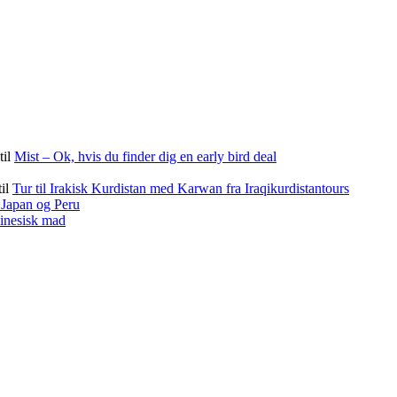
til
Mist – Ok, hvis du finder dig en early bird deal
til
Tur til Irakisk Kurdistan med Karwan fra Iraqikurdistantours
f Japan og Peru
kinesisk mad