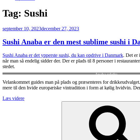
Tag:
Sushi
Udgivet
september 10, 2023
december 27, 2023
den
Sushi Anaba er den mest sublime sushi i 
Sushi Anaba er det ypperste sushi, du kan opdrive i Danmark
. Det er
når man så endelig sidder der. Der er plads til 8 personer i restaurant
stedet.
Anaba udefra
Velankommet guides man på plads og præsenteres for drikkeudvalget. D
mere til den hvide europæiske vintradition i form at kølig hvidvin. De
“Sushi
Læs videre
Søg
Anaba
efter:
er
den
mest
sublime
sushi
i