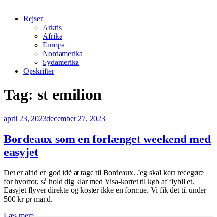
Rejser
Arktis
Afrika
Europa
Nordamerika
Sydamerika
Opskrifter
Tag:
st emilion
Udgivet
april 23, 2023
december 27, 2023
den
Bordeaux som en forlænget weekend med
easyjet
Det er altid en god idé at tage til Bordeaux. Jeg skal kort redegøre
for hvorfor, så hold dig klar med Visa-kortet til køb af flybillet.
Easyjet flyver direkte og koster ikke en formue. Vi fik det til under
500 kr pr mand.
Læs mere