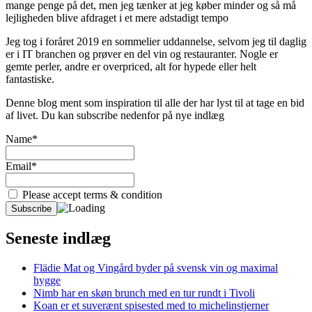
mange penge på det, men jeg tænker at jeg køber minder og så må
lejligheden blive afdraget i et mere adstadigt tempo
Jeg tog i foråret 2019 en sommelier uddannelse, selvom jeg til daglig
er i IT branchen og prøver en del vin og restauranter. Nogle er
gemte perler, andre er overpriced, alt for hypede eller helt
fantastiske.
Denne blog ment som inspiration til alle der har lyst til at tage en bid
af livet. Du kan subscribe nedenfor på nye indlæg
Name*
Email*
Please accept terms & condition
Seneste indlæg
Flädie Mat og Vingård byder på svensk vin og maximal
hygge
Nimb har en skøn brunch med en tur rundt i Tivoli
Koan er et suverænt spisested med to michelinstjerner