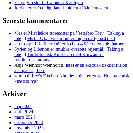
En pilgrimstur til Camino i Kødbyen
Jordan er et fredeligt land i midten af Mellemøsten
Seneste kommentarer
Mes er Mist lækre storesøster på Vesterbro Torv - Taking a
bite
til
Mist – Ok, hvis du finder dig en early bird deal
jan Loop
til
Berliner Döner Kebab – Så er den kalv barberet
Syrien og Libanon er smukke oversete rejsemål - Taking a
bite
til
Tur til Irakisk Kurdistan med Karwan fra
Iraqikurdistantours
Anja Wienholt Wienholt
til
Issei er en eksotisk køkkenfusion
af Japan og Peru
admin
til
Lee’s Kitchen Åboulevarden er en sjælden autentisk
kinesisk mad
Arkiver
maj 2024
april 2024
marts 2024
december 2023
november 2023