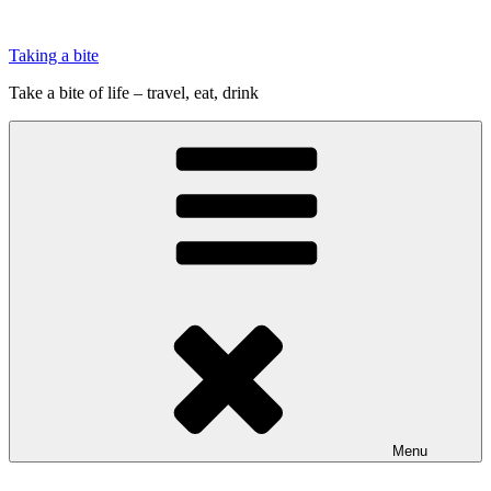
Videre
til
Taking a bite
indhold
Take a bite of life – travel, eat, drink
Menu