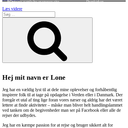
BOrdeaus gamle by er unesco site
Domkirken
“Bordeaux
Læs videre
Søg
som
efter:
en
Søg
forlænget
weekend
med
easyjet”
Hej mit navn er Lone
Jeg har en vældig lyst til at dele mine oplevelser og forhåbentlig
inspirere folk til at tage på opdagelse i Verden eller i Danmark. Der
foregår et utal af ting lige foran vores næser og aldrig har det været
lettere at finde aktiviteter – måske man bliver helt handlingslammet
ved tanken om de begivenheder man ser på Facebook eller alle de
rejser der udbydes.
Jeg har en kæmpe passion for at rejse og bruger sikkert alt for