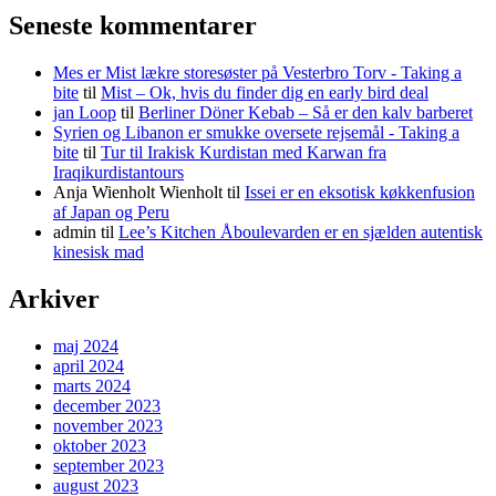
Seneste kommentarer
Mes er Mist lækre storesøster på Vesterbro Torv - Taking a
bite
til
Mist – Ok, hvis du finder dig en early bird deal
jan Loop
til
Berliner Döner Kebab – Så er den kalv barberet
Syrien og Libanon er smukke oversete rejsemål - Taking a
bite
til
Tur til Irakisk Kurdistan med Karwan fra
Iraqikurdistantours
Anja Wienholt Wienholt
til
Issei er en eksotisk køkkenfusion
af Japan og Peru
admin
til
Lee’s Kitchen Åboulevarden er en sjælden autentisk
kinesisk mad
Arkiver
maj 2024
april 2024
marts 2024
december 2023
november 2023
oktober 2023
september 2023
august 2023