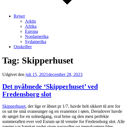
Rejser
Arktis
Afrika
Europa
Nordamerika
Sydamerika
Opskrifter
Tag:
Skipperhuset
Udgivet den
juli 15, 2021
december 28, 2023
Det nyåbnede ‘Skipperhuset’ ved
Fredensborg slot
Skipperhuset
, der lige er åbnet pr 1/7, havde helt sikkert til ære for
os sat tre små svaneunger og en svanemor i søen. Derudover havde
de sørget for en solnedgang, sval brise og den mest perfekte
sommeraften ever ved Esrum sø til venstre for Fredensborg slot. Alle
gæster var bænket under store parasoller og menukortene blev