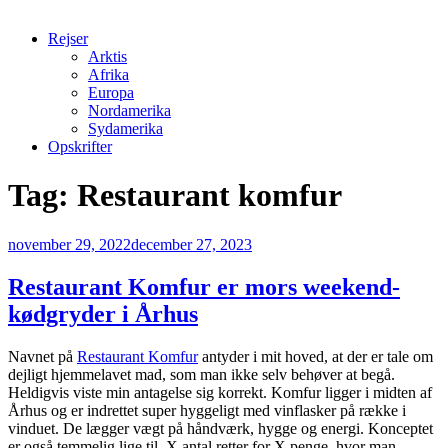
Rejser
Arktis
Afrika
Europa
Nordamerika
Sydamerika
Opskrifter
Tag:
Restaurant komfur
Udgivet
november 29, 2022
december 27, 2023
den
Restaurant Komfur er mors weekend-
kødgryder i Århus
Navnet på
Restaurant Komfur
antyder i mit hoved, at der er tale om
dejligt hjemmelavet mad, som man ikke selv behøver at begå.
Heldigvis viste min antagelse sig korrekt. Komfur ligger i midten af
Århus og er indrettet super hyggeligt med vinflasker på række i
vinduet. De lægger vægt på håndværk, hygge og energi. Konceptet
er også temmelig lige til. X antal retter for X penge, hvor man