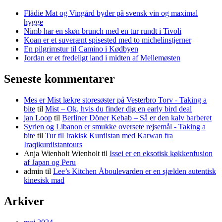
Flädie Mat og Vingård byder på svensk vin og maximal
hygge
Nimb har en skøn brunch med en tur rundt i Tivoli
Koan er et suverænt spisested med to michelinstjerner
En pilgrimstur til Camino i Kødbyen
Jordan er et fredeligt land i midten af Mellemøsten
Seneste kommentarer
Mes er Mist lækre storesøster på Vesterbro Torv - Taking a
bite
til
Mist – Ok, hvis du finder dig en early bird deal
jan Loop
til
Berliner Döner Kebab – Så er den kalv barberet
Syrien og Libanon er smukke oversete rejsemål - Taking a
bite
til
Tur til Irakisk Kurdistan med Karwan fra
Iraqikurdistantours
Anja Wienholt Wienholt
til
Issei er en eksotisk køkkenfusion
af Japan og Peru
admin
til
Lee’s Kitchen Åboulevarden er en sjælden autentisk
kinesisk mad
Arkiver