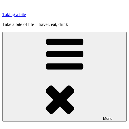
Videre
til
Taking a bite
indhold
Take a bite of life – travel, eat, drink
Menu