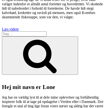
vælger indenfor et afmålt antal forretter og hovedretter. Vi skottede
lidt til nabobordet i forhold til forretterne. De havde lidt stegt
kalvekød, kroketter og ravioli på menuen, men også Komfurs
skummende fiskesuppe, som var den, vi valgte.
“Restaurant
Læs videre
Søg
Komfur
efter:
er
Søg
mors
weekend-
kødgryder
i
Århus”
Hej mit navn er Lone
Jeg har en vældig lyst til at dele mine oplevelser og forhåbentlig
inspirere folk til at tage på opdagelse i Verden eller i Danmark. Der
foregår et utal af ting lige foran vores næser og aldrig har det været