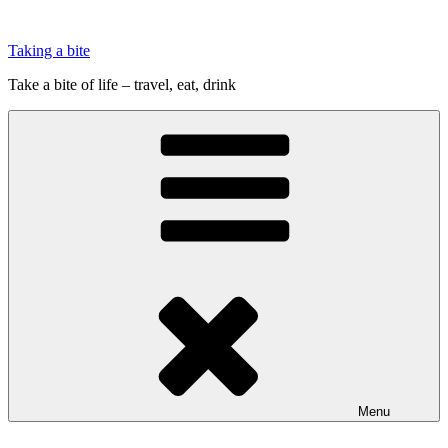
Videre
til
Taking a bite
indhold
Take a bite of life – travel, eat, drink
Menu