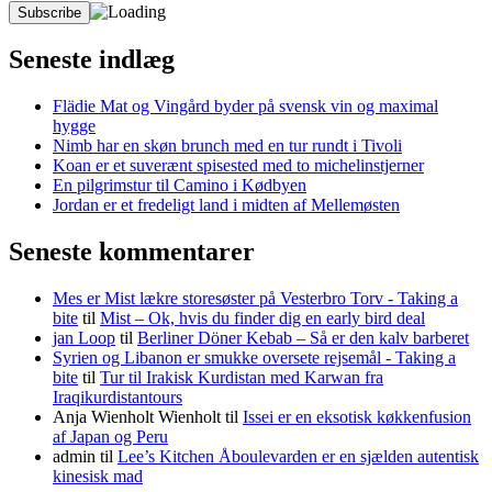
Seneste indlæg
Flädie Mat og Vingård byder på svensk vin og maximal
hygge
Nimb har en skøn brunch med en tur rundt i Tivoli
Koan er et suverænt spisested med to michelinstjerner
En pilgrimstur til Camino i Kødbyen
Jordan er et fredeligt land i midten af Mellemøsten
Seneste kommentarer
Mes er Mist lækre storesøster på Vesterbro Torv - Taking a
bite
til
Mist – Ok, hvis du finder dig en early bird deal
jan Loop
til
Berliner Döner Kebab – Så er den kalv barberet
Syrien og Libanon er smukke oversete rejsemål - Taking a
bite
til
Tur til Irakisk Kurdistan med Karwan fra
Iraqikurdistantours
Anja Wienholt Wienholt
til
Issei er en eksotisk køkkenfusion
af Japan og Peru
admin
til
Lee’s Kitchen Åboulevarden er en sjælden autentisk
kinesisk mad