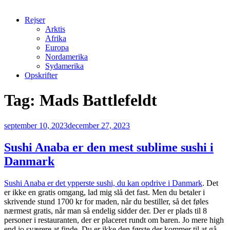
Rejser
Arktis
Afrika
Europa
Nordamerika
Sydamerika
Opskrifter
Tag:
Mads Battlefeldt
Udgivet
september 10, 2023
december 27, 2023
den
Sushi Anaba er den mest sublime sushi i
Danmark
Sushi Anaba er det ypperste sushi, du kan opdrive i Danmark
. Det
er ikke en gratis omgang, lad mig slå det fast. Men du betaler i
skrivende stund 1700 kr for maden, når du bestiller, så det føles
nærmest gratis, når man så endelig sidder der. Der er plads til 8
personer i restauranten, der er placeret rundt om baren. Jo mere high
end jo sværere at finde. Du er ikke den første der kommer til at gå