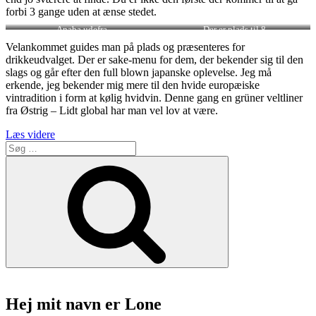
forbi 3 gange uden at ænse stedet.
Anaba udefra
Der er plads til 8
Velankommet guides man på plads og præsenteres for
drikkeudvalget. Der er sake-menu for dem, der bekender sig til den
slags og går efter den full blown japanske oplevelse. Jeg må
erkende, jeg bekender mig mere til den hvide europæiske
vintradition i form at kølig hvidvin. Denne gang en grüner veltliner
fra Østrig – Lidt global har man vel lov at være.
“Sushi
Læs videre
Søg
Anaba
efter:
er
Søg
den
mest
sublime
sushi
i
Danmark”
Hej mit navn er Lone