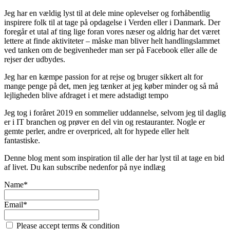
Jeg har en vældig lyst til at dele mine oplevelser og forhåbentlig
inspirere folk til at tage på opdagelse i Verden eller i Danmark. Der
foregår et utal af ting lige foran vores næser og aldrig har det været
lettere at finde aktiviteter – måske man bliver helt handlingslammet
ved tanken om de begivenheder man ser på Facebook eller alle de
rejser der udbydes.
Jeg har en kæmpe passion for at rejse og bruger sikkert alt for
mange penge på det, men jeg tænker at jeg køber minder og så må
lejligheden blive afdraget i et mere adstadigt tempo
Jeg tog i foråret 2019 en sommelier uddannelse, selvom jeg til daglig
er i IT branchen og prøver en del vin og restauranter. Nogle er
gemte perler, andre er overpriced, alt for hypede eller helt
fantastiske.
Denne blog ment som inspiration til alle der har lyst til at tage en bid
af livet. Du kan subscribe nedenfor på nye indlæg
Name*
Email*
Please accept terms & condition